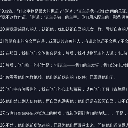
19.你说：“什么事物是最大的见证？”你说：“真主是我与你们之间的
“我不这样作证。”你说：“真主是独一的主宰。你们用来配主的（那些偶
20.蒙我赏赐经典的人，认识他，犹如认识自己的儿女一样。亏折自身的
21.假借真主的名义而造谣，或否认其迹象的人，有谁比他还不义呢？不
22.在那日，我把他们全体集合起来，然后，我对以物配主的人说：“以
23.然后，他们唯一的托辞是：“指真主——我们的主发誓，我们没有以物
24.你看看他们怎样抵赖。他们以前伪造的（伙伴）已回避他们了。
25.他们中有倾听你的，我在他们的心上加蒙蔽，以免他们了解《古兰
26.他们禁止别人信仰他，而自己也远离他；他们只是在毁灭自己，却不
27.当他们奉命站在火狱边上的时候，假若你看到他们的情状……。于是
28.不然，他们以前所隐讳的，已经为他们而暴露出来。即使他们得复