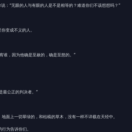
你说：“无眼的人与有眼的人是不是相等的？难道你们不该想想吗？”
至你变成不义的人。
宥谁，因为他确是至赦的，确是至慈的。”
是最公正的判决者。”
，地面上一切翠绿的，和枯槁的草木，没有一样不详载在天经中。
的行为告诉你们。