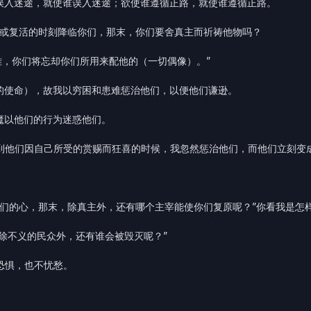
谁误入迷途，就使谁误入迷途；欲使谁遵循正路，就使谁遵循正路。
罚或复活的时刻降临你们，那末，你们要舍真主而祈祷他物吗？
难，你们将忘却你们所用来配他的（一切偶像）。”
者的使命），故我以穷困和患难惩治他们，以便他们谦逊。
魔以他们的行为迷惑他们。
直到他们因自己所受的赏赐而狂喜的时候，我忽然惩治他们，而他们立刻变
你们的心，那末，除真主外，还有哪个主宰能使你们复原呢？”你看我是怎
，除不义的民众外，还有谁会被毁灭呢？”
恐惧，也不忧愁。