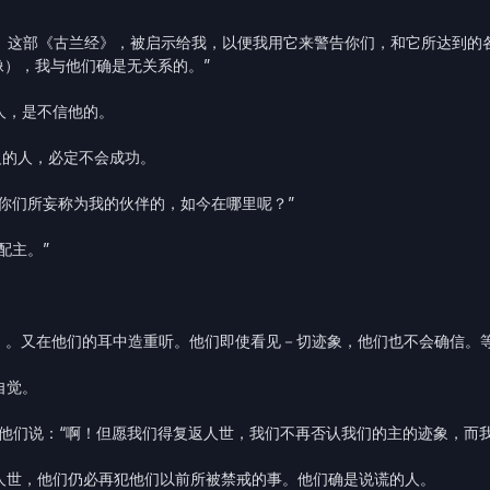
见证。这部《古兰经》，被启示给我，以便我用它来警告你们，和它所达到
像），我与他们确是无关系的。”
人，是不信他的。
义的人，必定不会成功。
前你们所妄称为我的伙伴的，如今在哪里呢？”
配主。”
经》。又在他们的耳中造重听。他们即使看见－切迹象，他们也不会确信。
自觉。
，他们说：“啊！但愿我们得复返人世，我们不再否认我们的主的迹象，而
返人世，他们仍必再犯他们以前所被禁戒的事。他们确是说谎的人。