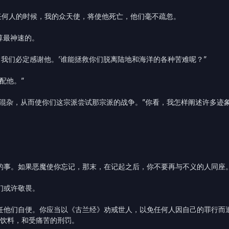
的任何人的时候，我的众天使，将使他死亡，他们毫不疏忽。
算最神速的。
，我们必定感谢他。’谁能拯救你们脱离陆地和海洋的各种苦难呢？”
配他。”
相混杂，从而使你们这宗派尝试那宗派的战争。”你看，我怎样阐述许多迹
别的事。如果恶魔使你忘记，那末，在记起之后，你不要再与不义的人同座
们或许敬畏。
以任他们自便。你应当以《古兰经》劝戒世人，以免任何人因自己的罪行而
饮料，和受痛苦的刑罚。