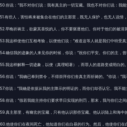
50.你说：“我不对你们说：我有真主的一切宝藏。我也不对你们说：我
51.有些人，害怕将来被集合在他们的主那里，既无人保护，也无人说情
52.早晚祈祷主，欲蒙其喜悦的人，你不要驱逐他们。你对于他们的被
53.我这样使他们互相考验，以便他们说：“难道这等人就是我们中特受
54.确信我的迹象的人来见你的时候，你说：“祝你们平安。你们的主，
55.我这样解释一切迹象，以便（真理昭著），而罪人的道路变成明白的
56.你说：“我确已奉到禁令，不得崇拜你们舍真主而祈祷的。”你说：“
57.你说：“我确是依据从我的主降示的明证的，而你们却否认它。我不
58.你说：“假若我能主持你们要求早日实现的刑罚，那末，我与你们之
59.真主那里，有幽玄的宝藏，只有他认识那些宝藏。他认识陆上和海
60.他使你们在夜间死亡，他知道你们在白昼的行为。然后，他使你们