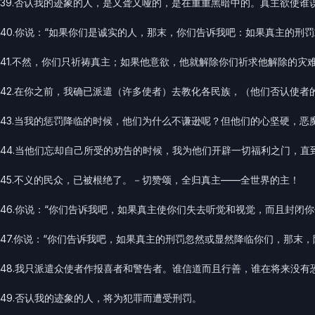
39.否认我的迹象的人，是又聋又哑的，是在重重黑暗中的。真主欲使
40.你说：“如果你们是诚实的人，那末，你们告诉我吧：如果真主的刑
41.不然，你们只祈祷真主；如果他意欲，他就解除你们祈求他解除的灾
42.在你之前，我确已派遣（许多使者）去教化各民族，（他们否认使
43.当我的惩罚降临的时候，他们为什么不谦逊呢？但他们的心坚硬，恶
44.当他们忘却自己所受的劝告的时候，我为他们开辟一切福利之门，
45.不义的民众，已被根绝了。－切赞颂，全归真主——全世界的主！
46.你说：“你们告诉我吧，如果真主使你们失去听觉和视觉，而且封闭
47.你说：“你们告诉我吧，如果真主的刑罚忽然或显然降临你们，那末
48.我只派遣众使者作报喜者和警告者。谁信道而且行善，谁在将来没有
49.否认我的迹象的人，将为犯罪而遭受刑罚。