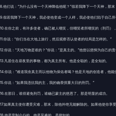
8.他们说：“为什么没有一个天神降临他呢？”假若我降下一个天神，那
9.假若我降下一个天神，我必使他变成一个人样，我必使他们陷于自己
10.在你之前，有许多使者，确已被人嘲笑，但嘲笑者所嘲笑的（刑罚）
11.你说：“你们当在大地上旅行，然后观察否认使者的结局是怎样的。”
12.你说：“天地万物是谁的？”你说：“是真主的。”他曾以慈悯为自己
13.凡居住在昼夜里的事物，都为真主所有。他是全聪的，是全知的。
14.你说：“难道我舍真主而以他物为保佑者喝？他是天地的创造者，他
15.你说：“如果我违抗我的主，我的确畏惧重大日的刑罚。”
16.在那日，谁得避免刑罚，谁确已蒙主的慈恩了。那是明显的成功。
17.如果真主使你遭受灾难，那末，除他外绝无能解除的。如果他使你享
18.他是宰制众仆的。他是至睿的，是彻知的。