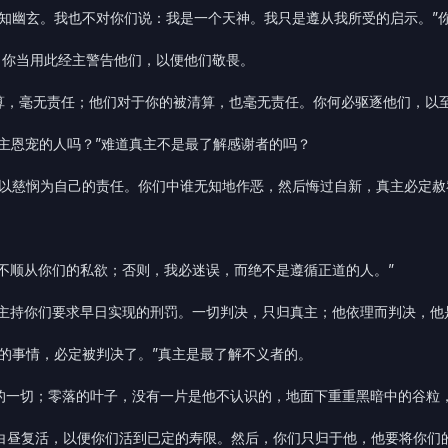
能知幽玄。我也不对你们说：我是一个天神。我只是遵从我所受的启示。”
，你当用此经主警告他们，以便他们敬畏。
清算，毫无责任；他们对于你的被清算，也毫无责任。你何必驱逐他们，以
真主恩宠的人吗？”难道真主不是最了解感谢者的吗？
曾以慈悯为自己的责任。你们中谁无知地作恶，然后悔过自新，真主必定赦
。
我不顺从你们的私欲；否则，我必迷误，而绝不是遵循正道的人。”
能主持你们要求早日实现的刑罚。一切判决，只归真主；他依理而判决，他
间的事情，必定被判决了。”真主是最了解不义者的。
中的一切；零落的叶子，没有一片是他不认识的，地面下重重黑暗中的谷粒
在白昼复活，以便你们活到已定的寿限。然后，你们只归于他，他要将你们