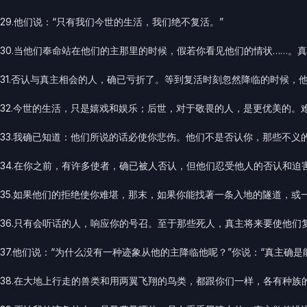
29.他们说：“只有我们今世的生活，我们绝不复活。”
30.当他们奉命站在他们的主那里的时候，假若你看见他们的情状……。真
31.否认与真主相会的人，确已亏折了。等到复活时刻忽然降临的时候，
32.今世的生活，只是嬉戏和娱乐；后世，对于敬畏的人，是更优美的。
33.我确已知道：他们所说的话必使你悲伤。他们不是否认你，那些不义
34.在你之前，有许多使者，确已被人否认，但他们忍受他人的否认和
35.如果他们的拒绝使你难堪，那末，如果你能找著一条入地的隧道，
36.只有会听话的人，响应你的号召。至于那些死人，真主将来要使他们
37.他们说：“为什么没有一种迹象从他的主降临他呢？”你说：“真主确
38.在大地上行走的兽类和用两翼飞翔的鸟类，都跟你们一样，各有种