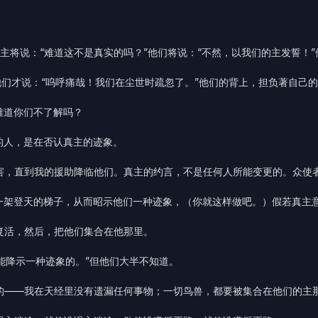
主将说：“难道这不是真实的吗？”他们将说：“不然，以我们的主发誓！”
他们才说：“呜呼痛哉！我们在尘世时疏忽了。”他们的背上，担负著自己
难道你们不了解吗？
的人，是在否认真主的迹象。
迫害，直到我的援助降临他们。真主的约言，不是任何人所能变更的。众使
或一架登天的梯子，从而昭示他们一种迹象，（你就这样做吧。）假若真主
复活，然后，把他们集合在他那里。
是能降示一种迹象的。”但他们大半不知道。
族的——我在天经里没有遗漏任何事物；一切鸟兽，都要被集合在他们的主