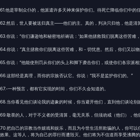
61.他是宰制众仆的，他派遣许多天神来保护你们。待死亡降临你们中
62.然后，世人要被送归真主——他们的主。真的，判决只归他，他是清
63.你说：“你们谦逊地和秘密地祈祷说：‘如果他拯救我们脱离这些苦难
64.你说：“真主拯救你们脱离这些苦难，和－切忧患。然后，你们又以物
65.你说：“他能使刑罚从你们的头上和脚下袭击你们，或使你们各宗派
66.这部经是真理，而你的宗族否认它。你说：“我不是监护你们的。”
67.-一种预言，都有它实现的时间，你们不久会知道的。
68.当你看见他们谈论我的迹象的时候，你当避开他们，直到他们谈论
69.敬畏的人，对于不义者的受清算，毫无关系，但须劝戒（他们），他
70.把自己的宗教当作嬉戏和娱乐，而且为今世生活所欺骗的人，你可
效果。这等人，将为自己的罪行而遭毁灭。他们将为不信道而享受沸腾的