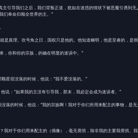
？在真主引导我们之后，我们背叛正道，犹如在迷惑的情状下被恶魔引诱到
我们奉命归顺全世界的主。”
。
的话就是真理。吹号角之日，国权只是他的。他知道幽明，他是至睿的，是彻
看来，你和你的宗族，的确在明显的迷误中。”
那颗星宿没落的时候，他说：“我不爱没落的。”
，他说：“如果我的主没有引导我，那末，我必定会成为迷误者。”
太阳没落的时候，他说：“我的宗族啊！我对于你们所用来配主的事物，是无
主吗？我对于你们用来配主的（偶像），毫无畏惧，除非我的主要我畏惧。