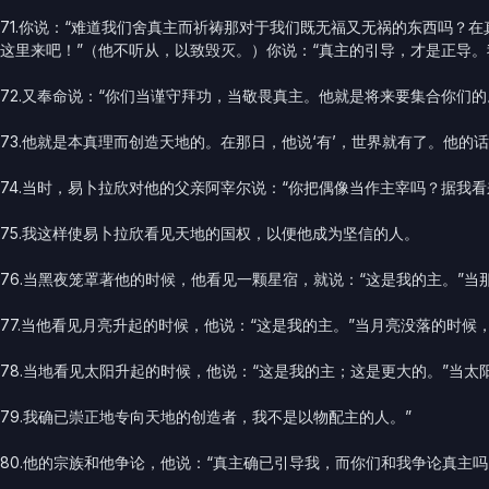
71.你说：“难道我们舍真主而祈祷那对于我们既无福又无祸的东西吗
这里来吧！”（他不听从，以致毁灭。）你说：“真主的引导，才是正导。
72.又奉命说：“你们当谨守拜功，当敬畏真主。他就是将来要集合你们的
73.他就是本真理而创造天地的。在那日，他说‘有’，世界就有了。他
74.当时，易卜拉欣对他的父亲阿宰尔说：“你把偶像当作主宰吗？据我
75.我这样使易卜拉欣看见天地的国权，以便他成为坚信的人。
76.当黑夜笼罩著他的时候，他看见一颗星宿，就说：“这是我的主。”当
77.当他看见月亮升起的时候，他说：“这是我的主。”当月亮没落的时候
78.当地看见太阳升起的时候，他说：“这是我的主；这是更大的。”当
79.我确已崇正地专向天地的创造者，我不是以物配主的人。”
80.他的宗族和他争论，他说：“真主确已引导我，而你们和我争论真