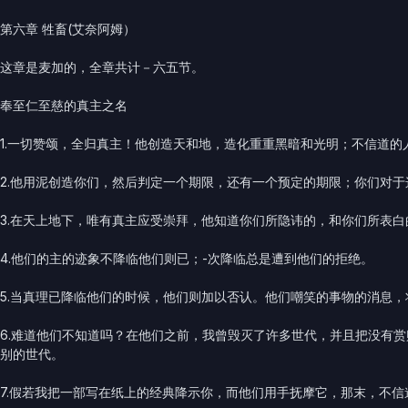
第六章 牲畜(艾奈阿姆）
这章是麦加的，全章共计－六五节。
奉至仁至慈的真主之名
1.一切赞颂，全归真主！他创造天和地，造化重重黑暗和光明；不信道的
2.他用泥创造你们，然后判定一个期限，还有一个预定的期限；你们对
3.在天上地下，唯有真主应受崇拜，他知道你们所隐讳的，和你们所表
4.他们的主的迹象不降临他们则已；-次降临总是遭到他们的拒绝。
5.当真理已降临他们的时候，他们则加以否认。他们嘲笑的事物的消息，
6.难道他们不知道吗？在他们之前，我曾毁灭了许多世代，并且把没有
别的世代。
7.假若我把一部写在纸上的经典降示你，而他们用手抚摩它，那末，不信