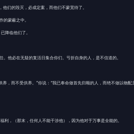
末，他们的毁灭，必成定案，而他们不蒙宽待了。
所作的蒙蔽之中。
，已降临他们了。
的责任。他必在无疑的复活日集合你们。亏折自身的人，是不信道的。
能供养，而不受供养。”你说：“我已奉命做首先归顺的人，而绝不做以物配
受福利，（那末，任何人不能干涉他），因为他对于万事是全能的。