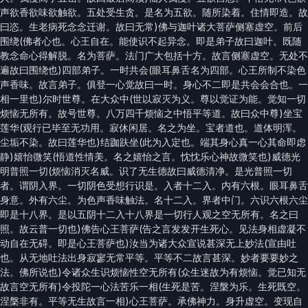
声欲香欲味欲触欲。五处受生贪。是名为五欲。随所染着。住情即造。故
曰恣。生老病死念念迁谢。故曰无常)佛与迦叶诸大菩萨侧塞虚空。前后
围绕(佛者心也。心王自在。能使识不起异念。即是弟子故曰迦叶。既随
教念命心得解脱。名为菩萨。法门广大包括十方。故言侧塞虚空。无处不
遍故曰围绕也)四部弟子。一时共会(眼耳鼻舌名为四部。心王所制不染色
声香味。故言弟子。俱登一心觉故曰一时。身心不二即是共会会合也。一
相一里也)尔时世尊。在大众中(世以寂灭为义。尊以觉证为能。觉知一切
烦恼无所有。故号世尊。八万四千烦恼之中悟平等道。故曰众中尊)坐宝
莲华(观行已毕至无功用。寂休闲居。名之为坐。宝者道也。道体明浑。
尘垢不染。故曰莲华也)结跏趺坐(此为入定也。端其身心真一心其命即虑
静)嬉怡微笑(悟道性情美。名之嬉怡之言。忱忱乐心神故微笑也)威德光
明普照一切(烦恼消灭名威。识了无生德故曰威德清净。是光普照一切
者。谓阴入界。一切阴色受想行识是。入者十二入。内有六根。眼耳鼻舌
身意。外有六尘。为色声香味触法。名十二入。界者中门。六识六根六尘
即是十八界。是以五阴十二入十八界是一切行人观之空无所有。名之曰
照。故云普一切也)佛告心王菩萨(告之言发发开生死心。见法身相虚凝不
动自在无碍。即是心王菩萨也)汝当为诸大众宣说甚深无上妙法(宣由吐
也。从无地吐法出身寂寥无常平等。平等不二故言甚深。妙者要要妙之
法。佛所说也)令诸众生识烦恼性空无所有(众生迷故为有烦恼。觉已知无
故言空无所有)令投陀一心法苦乐一相(生死是苦。涅槃为乐。生死既空。
涅槃非有。平等无生故言一相)心王菩萨。承佛神力。身升虚空。变现自