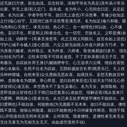
还无故曰方便。前念由浅。后念转深。深相平等名为具足)其年虽小常乐
出家。学无上道(初入定门。道未成。名为年小。心无间念曰定。从定起
惠。名为出家。学者学性平等。故曰无上道也)不乐世事。常修少欲知足
之行(端心自守。五阴消亡故不乐世尊意满无求。名为知足)修六和敬。眼
与色和(心灭境亡。体无分别。色心不二。合一相理也)何以故。心不缘
色。妄识不生。即是和义(和者合也。合一切空。空故名义。义即是佛)余
如上说。动静常一(耳鼻舌身意等。此之五根义同眼识。故言余如上说也)
守护心城不令贼入(道心坚固。六尘之财无由得入外道六师多方巧术。诈
为亲善六贼者。向外取尘。名为外道。六师者。取舍难易故曰多方。强生
分别名为巧术。尘性本空取不可得名迷惑。不了言诈亲善)语王子言。世
有极乐。自叹娱长养王身(六贼驰骋夸引。心王追求六尘缚。绕自在喜悦
身心名极乐。生死不住名为叹娱。五阴炽盛故言长养)既受乐已。天上伎
乐种种馔馐。自然来至(众生愚痴见恶欢喜。如观伎乐。妄想无数故言种
种。贪痴食名为馔膳。举心即是。是曰自然来至也)五欲天女巧转五心所
求皆得(心迷五欲。本空愚夫不了妄生染着心。名为天女。执情取相。任
意即造故云皆得也)王子闻已似悲复喜(心迷故悲。悟解还喜)我从昔来只
为爱网。网我身心(昔者古也。从古已来五欲罗网笼罕佛性不能得出。故
曰爱网也)不能自拔。何能救他(为无惠眼不见本来。故曰不能自拔。佛性
既不显现。烦恼云何能遣。故曰不能救他)今日何缘复作斯语。诳惑于我
(心开悟道却语无明本无实事。云何诳我。我者佛性。是佛性者无来无去
无住无著无为无相无生无灭。由如虚空湛然不动)。