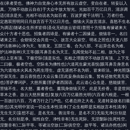
在(承者受也。佛神力自觉身心本无所有故云虚空。变自在者。转妄以入
真。万物不动故云自在)于大众中放大智光。光如百千万亿日月。清凉调
适(清凉是光。光相不动说名为如百者。百波罗蜜千法明门。万者行也。
定惠双照明同日月故言百千万亿日月也。烦恼火灭故言清凉。喜怒不生名
为调适)随诸众生所求皆得(圣化无碍故云皆得)普照十方招集有缘诸来大
众(十方者十恶也。招集者四谛是。有缘者十二因缘是。烦恼非一。名曰
诸来之言。会烦恼交会共造一心。故言大众寂空。明名之照也)天龙八部
护法善神(心净为天。智惠龙。五阴三毒。合为八部。不起异念名为难。
护法神善神)天王等(眼耳鼻舌名为天王。见闻觉知不起二相。故为之等
也)上至有顶。下极空际(顶是实也。实相之理圆空不动故言有顶。上下无
二曰极。极者空也。空际名为佛性也)六道死生蒙光喜悦(眼耳鼻舌身意名
为六道地水火风名为死生理生。虚无湛然不名为听。皆来听法。神光照荡
空寂无生。故云喜悦也)大众云集(言此妄身由如云集。暂有还散究竟无实
也)菩萨摩诃萨。大慈所薰(菩萨者西国语。此云道心众生是。慈能拔苦。
苦恼不生。名大慈。薰者香也。薰我身烦恼灭尽。此是无价香。非是世间
草木之香。故云大慈所薰也)复放六百万亿最胜光明(六百者六根是。一根
一百故曰六百。万者万行之门户也。亿者总持之大名。见道转染故名曰最
胜也)其光明中宣说一切众生本性清净(了众生相即是实相故言本性清净)
无生无灭(妄想不起。是名无生。善法常住。是名不灭)无垢无净(分别是
无。名分别是净。垢性自空。净性非有)无生死际。无涅槃际(生死性空。
涅槃非有)二际平等。等诸法空故(二际俱空空。故平等。诸法亦然也)闲