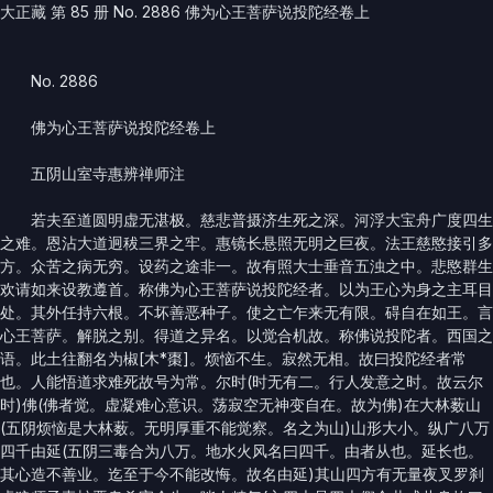
大正藏 第 85 册 No. 2886 佛为心王菩萨说投陀经卷上
No. 2886
佛为心王菩萨说投陀经卷上
五阴山室寺惠辨禅师注
若夫至道圆明虚无湛极。慈悲普摄济生死之深。河浮大宝舟广度四生
之难。恩沾大道迥秡三界之牢。惠镜长悬照无明之巨夜。法王慈愍接引多
方。众苦之病无穷。设药之途非一。故有照大士垂音五浊之中。悲愍群生
欢请如来设教遵首。称佛为心王菩萨说投陀经者。以为王心为身之主耳目
处。其外任持六根。不坏善恶种子。使之亡乍来无有限。碍自在如王。言
心王菩萨。解脱之别。得道之异名。以觉合机故。称佛说投陀者。西国之
语。此土往翻名为椒[木*棗]。烦恼不生。寂然无相。故曰投陀经者常
也。人能悟道求难死故号为常。尔时(时无有二。行人发意之时。故云尔
时)佛(佛者觉。虚凝难心意识。荡寂空无神变自在。故为佛)在大林薮山
(五阴烦恼是大林薮。无明厚重不能觉察。名之为山)山形大小。纵广八万
四千由延(五阴三毒合为八万。地水火风名曰四千。由者从也。延长也。
其心造不善业。迄至于今不能改悔。故名由延)其山四方有无量夜叉罗刹