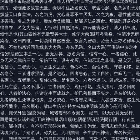
虎狼师子毒蛇恶鬼杀害众生。啖人精气(方四大是四大假合共成此身故曰
四方。烦恼薮多故言无量。缘境不住故名夜叉。取舍心起。名为罗刹无明
炽盛天口食善法。名之为虎。贪心造罪不生厌离。名之为狼。恶性盛猛能
坏善狼。名之为师子。毒蛇者贪瞋痴。是能坏法身惠命。烦恼乱其身心不
得自在。名之为恶鬼。万行法门自然消灭。故云能害众生。啖人精气者。
烦恼是也)其山四维有无量贤善大士。修学大乘(眼耳鼻舌身。性清净无所
染着。名曰四维。一切烦恼自然改变。故言为智惠。贤善大士亦名修学大
乘。不简怨亲通同普载名为大乘。亦名无乘。名曰大乘)于佛法中决定生
信(佛法僧宝本是一心。更无别异。故名为信。信有十心。一者信心。此
身无常无我信三宝。常信不灭。设有变灭。信知示现之非佛。是实灭。是
名信心。二者念心。非是生灭之念。色心不二。自性不动。守春不移。是
名念心。三者进求涅槃。是名进心。四者惠心。觉了自性。空寂无二。是
名惠心。五者定心。常住法性。是名定心。六者不退心。进起波若。不为
生死亡惑。是名不退心。亡者回向心。观行停熟。流入法河。是名回向
心。八者护法心。护诸众生而成就之。护已善根而不失之。是名护法心。
九者戒断生死求舍俗缘。是名戒心。十者志愿满足。六者波罗蜜。超生死
轮涅槃岸。是名愿心。故曰生信)护持禁戒如净明殊(清净心是)守护心
城。摧伏外道(涅槃为城。城诸妄想不令漏失。经曰。以无心意无受行。
而悉能摧伏诸外道)五峰神仙最居山顶(色阴想阴识阴受阴行阴。行者盖
也。能掩其心。今不明了形碍为色。领纳是非为受。妄情思虑为想。魔缘
诸境为行。了别名识。称为色。无明黑闇 长生故曰神仙。亦名长受仙
人。我慢高于五岳。故曰最居高顶)仙人我慢。五欲自恣。不悟无常(色欲