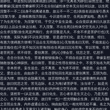
居静住。即是投陀(因成果就故曰闲居。淳一无离名为静住)寂然念道。绝
断攀缘(见道性空攀缘即灭)不生分别(诚性体空本无分别)何以故。以生死
涅槃不一不二(法身不动离诸名数。故云不一不二也)俱假名说说佞引愚夫
(涅槃方便。是佛权教指方陈说。今识道性体空。生死如梦如电。愚夫不
了为生死可舍。为涅槃可得。于空之中妄生染着。众自觉叹迷来曰久故言
假说)上品众生体达法相。不入涅槃。不出生死(法性体空空无出入)中品
众生求涅槃(舍生死是声闻行。贪求涅槃是凡夫。不舍不求是菩萨行也)无
方便惠。实际为家(不识生死涅槃。皆是虚空幻化。是无方便惠。经曰。
有惠方便縳惠方便缚)下品众生无明痴住(心无智惠名曰无明。不能发起心
故言痴住也)不觉不知沉沦苦海(恒在生死故曰沉沦苦海。常以苦海。生苦
老苦死苦。求不得苦。爱别离苦。[死/心]憎会苦。忧悲之苦。忆想不
住。念念分别名为生。苦老者烦恼恼身心。不得自在故言老苦。举缘妄想
驰散放逸心神躁扰。名曰病苦。菩提之性理在烦恼之中。不觉不知名为死
苦。非本所求。妄生追念。念不离竟。名为求不得苦。佛是慈。众生慈
父。爱念众生。由如赤子。众生违背轮回生死故云爱别离苦。五阴为怨。
恶业为憎。烦恼交会隐藏无地。故言怨憎会苦。大道之破塞佛性未由显
现。故曰忧悲之苦。苦无边际。名之为海)诸菩萨等。汝当谛了。如是光
明从何而来。内外推求都无生处(内外根尘空无自姓。故都无生处也)从心
化生。湛然常一(从定生惠。故曰化生。言心者非是生灭之心。乃是无想
之心。名字虽多其体不异。故曰常一也)一想光明触众生身。从毛孔入(触
之言照众生身。内外虚通众生心。纳由如毛孔一相光明无处不遍。名之为
入也)众生愚者入无量定(入诸言触。触此身心。由如虚空本来不动也)光