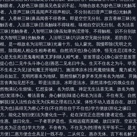
触眼者。入妙色三昧(眼虽见色妄识不起。与物合故名为妙色三昧)光触耳
者。入音声三昧(耳虽闻声不得声相识。不分别名曰音声三昧也)光触鼻
者。入香林三昧(鼻虽闻香不得香体。即是空空无分别。故言香林三昧)光
触舌者。入法喜三昧(舌虽触味不得味相。味相自空识无分别。名为法喜
三昧)光触身者。入智明三昧(身虽知寒热涩滑等。不得触相。识不分别故
名为智明三昧)光触身者。入法明三昧(六识体空无能分别状。若韵音六
根。是一根故名为法明三昧)光遍十方。仙人蒙光。我慢即除(无明之光
照。除我相人相众生相寿者相。自然消灭也)身心清净。悟无生忍(清净之
心是无生死)恶鬼毒蛇夜叉罗刹啖人精气者。皆发菩提心(身心寂空是发菩
提心也)二见牛头斗诤心息(善恶二见名曰牛头。生灭不住名之为斗。毕竟
不生名之为见)波旬魔王开地狱门。施清净凉水(生死魔烦恼魔。魔力威大
自在如王。无明闭塞名为地狱。豁然悟解万参罗本无所有名为地狱。开施
言舍离知见想不生。即是法清凉。水即是法水。湛然清净也)饥饿众生自
然饱满(心生烦恼。忆想妄缘。名为饥饿。禅定无生法喜无满。故名为饱
也)发清净心。餐法喜食。身心解脱(味道心和名为法喜。不住有无。自然
解脱)深入法性自在无为(实相之理名曰入深。体性不动入逍遥自在。故曰
无为也)虽得无为察心不住(不住而住住于不住也)学方便故(所化之缘曰
方。能化之智曰便)法为妻化生一子。处在深宫正念思惟(妻者定也。定能
生惠。故曰化生。一子者菩萨是也。实相远窥而莫睹。故曰深宫。空寂无
生名为正念也)学大方便。不舍有为。不住无为(性理有无平等不二。是大
方便)二惠方便念念具足(一既不存。二从何立。惠亦无体。言下有名解了