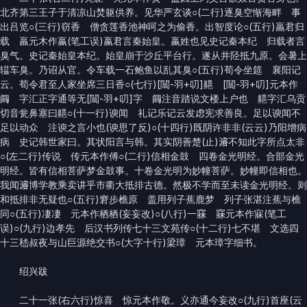
北齐第三王子于清凉山焚躯供养。见华严玄谈○(二行)逐臭空惭海畔 事
出吕览○(三行)窃香 僧贪莲香池神呵之为偷香。出智度论○(五行)羸君归
载 羸元木作嬴(笔工误)嬴君言秦始皇。嬴姓也见史记秦本纪 归载者言
臭气。史记秦始皇本纪。始皇崩于沙丘平台行。遂从井陉抵九原。会暑上
辒车臭。乃诏从官。令车载一石鲍鱼以乱其臭○(五行)荀令坐筵 襄阳记
云。荀令君至人家坐席三日香○(七行)[闒-羽+叨]齆 [闒-羽+叨]元本作
阘 字汇正字通等无[闒-羽+叨]字 阘注音踏说文楼上户也 齆字汇乌贡
切音瓮鼻塞曰齆○(十一行)谀闻 礼记乐记云发虑宪求善良。足以谀闻不
足以动众 注谀之言小也(谀思了反)○(十四行)既阴许非非(云云)乃阳增病
病 史记韩世家曰。其状阳言与韩。其实阴善楚(止)𤀹不知此字所点太非
○(左二行)传说 传元本作傅○(二行)信相金鼓 四卷金光明经。合部金光
明经。皆有信相菩萨梦金鼓事。十卷金光明为妙幢菩萨。妙幢即信相也。
我闻𤀹博学教乘卖讲乎市衢大抵排古德。然极不学而至未读金光明经。则
和抵排非无疑也○(五行)窘步樵原 盖用列子蕉鹿梦 列子张湛注蕉与樵
同○(五行)凄凄 元本作栖栖(妄妄改)○(八行)一𥧌 𥧌元本作寐(笔工
误)○(九行)边孝先 后汉书列传七十三文苑传○(十二行)七不堪 文选四
十三嵇叔夜与山巨源绝交书○(大字十行)梁璋 元本璋字细书。
绍兴跋
二十一张(右六行)惊喜 惊元本作敬。义亦通今妄改○(九行)首座(云