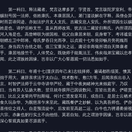
第一科曰。释法藏者。梵言达摩多罗。字贤首。梵言跋陀罗室利。帝
赐别号国一法师。俗姓康氏。本康居国人。屠门滥说解在字释。虽僧会异
时而昙谛同迹。亦如法护月支人支氏。吉藏安息人安氏。外所谓因生以赐
姓是也。谛护后称支竺。盖从西师改焉。犹吉法二藏皆归释氏。内所谓四
河入海是也。高曾蝉联为彼国相。祖父自康居来朝。庇身辇下。考讳谧皇
朝赠左卫中郎将。母氏梦吞日光而孕。以贞观十七年癸卯畅月旁死魄而
生。身当四方合统之朝。值三宝重兴之运。庸讵非商颂所谓自天降康者
乎。康居地接竺干。人侔梵众。既饶师子能胤法王。伟矣哉弟宝藏以忠孝
闻。此之谓族姓因缘。岂非以广大心誓愿观一切法悉如如乎。
第二科曰。年甫十七(显庆四年己未)志锐择师。遍谒都邑缁英。懊其
拙于用大。遂辞亲求法于太白山。饵术数年。敷𨵃方等。后闻亲疾出谷入
京。时智俨法师于云华寺讲华严经。藏于中夜匆睹神光来烛庭宇。乃叹
曰。当有异人弘扬大教。翌旦就寺膜拜已因设数问。言皆出意表。俨嗟赏
曰。比丘义龙辈尚罕扣斯端。何计仁贤发皇耳目。或告曰。是居士云栖术
食久玩杂华。为觐慈亲乍来至此。藏既餐俨之妙解。以为真吾师也。俨亦
喜传炷之得人。自是预流徒中。后发前至高超二运。白牛也力骋通衢俯视
六宗。赤象也躬行实土不由他悟。莫若自知。此之谓游学因缘。岂非以甚
深心誓观真如要尽源底乎。