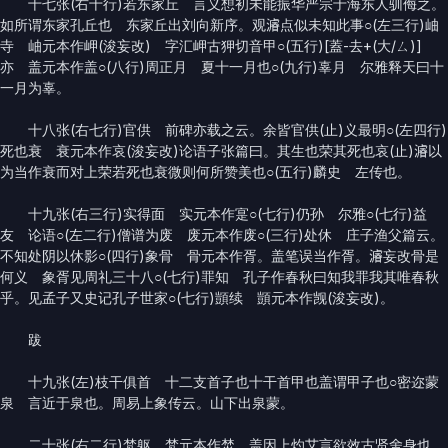
十七张(右十行)若东家丘 言义想初未能振华严宗于海东人驯侮之。
如所谓东家孔丘也 东家丘出刘向新序。观𤀹点似未知此事○(左三行)岫
寺 岫元本作岬(浚妄改) 字汇岬古狎切音甲○(五行)[蓋-去+(大/ㄙ)]
亦 盖元本作盖○(八行)周正月 夏十一月也○(九行)辜月 尔雅释天曰十
一月为辜。
十八张(右七行)官供 前碑亦载之云。余皆官供(止)义最明○(左四行)
死也衰 衰元本作哀(浚妄改)论语子张篇曰。其生也荣其死也哀(止)𤀹以
为当作衰而对上荣若死也衰微则何所赞美也○(五行)麟史 左传也。
十九张(右三行)实得面 实元本作寔○(七行)仍孙 尔雅○(七行)益
友 论语○(左二行)僧谱为废 废元本作废○(三行)处休 庄子渔父篇云。
不知处阴以休影○(四行)象骨 骨元本作胥。盖笔误当作胥。𤀹妄改骨是
何义 象胥见周礼三十八○(七行)罪知 孔子作春秋曰知我罪我其唯春秋
乎。见孟子又史记孔子世家○(七行)顗续 顗元本作觊(浚妄改)。
跋
十九张(左)枝干俱首 十二支首子也十干首甲也盖谓甲子也○密迩蒙
泉 言近于泉也。周易上象传云。山下出泉蒙。
二十张(右二行)梵躯 梵元本作焚 盖因上灼艾言欲效古贤舍身也。