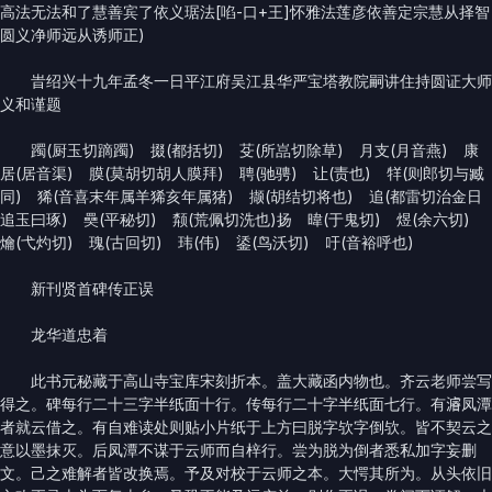
高法无法和了慧善宾了依义琚法[啗-口+王]怀雅法莲彦依善定宗慧从择智
圆义净师远从诱师正)
旹绍兴十九年孟冬一日平江府吴江县华严宝塔教院嗣讲住持圆证大师
义和谨题
躅(厨玉切蹢躅) 掇(都括切) 芟(所嵓切除草) 月支(月音燕) 康
居(居音渠) 膜(莫胡切胡人膜拜) 聘(驰骋) 让(责也) 䍧(则郎切与臧
同) 狶(音喜末年属羊狶亥年属猪) 撷(胡结切将也) 追(都雷切治金日
追玉曰琢) 奰(平秘切) 颒(荒佩切洗也)扬 暐(于鬼切) 煜(余六切)
爚(弋灼切) 瑰(古回切) 玮(伟) 鋈(鸟沃切) 吁(音裕呼也)
新刊贤首碑传正误
龙华道忠着
此书元秘藏于高山寺宝库宋刻折本。盖大藏函内物也。齐云老师尝写
得之。碑每行二十三字半纸面十行。传每行二十字半纸面七行。有𤀹凤潭
者就云借之。有自难读处则贴小片纸于上方曰脱字欤字倒欤。皆不契云之
意以墨抹灭。后凤潭不谋于云师而自梓行。尝为脱为倒者悉私加字妄删
文。己之难解者皆改换焉。予及对校于云师之本。大愕其所为。从头依旧