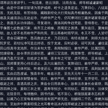
谓再设百座讲乎)。一旬流液。慈云演荫。法雨含滋。师等精诚遽蒙昭
感。由是中宗睿宗皆请为菩萨戒师。崆卡之遗美是追。万乘归心。八纮延
首。无机见阻。有苦待除。藏顾新经化大行焉知真丹根遍熟矣。因奏于两
都及吴越清凉山五处起寺。均榜华严之号。仍写摩诃衍三藏并诸家章疏贮
之。善愿天从功侔踊出。寻复请许。雍洛闾阎争趋梵筵。普缔香社。于是
乎像图七处数越万家。南齐王之精修。西蜀宏之善诱。重兴兹日。夐掩前
朝。故人皆不名而称华严和尚焉。景云再春时雨罕润。冬又不雪。人皆吁
天。君命召藏禁中。恳讯救农之术。乃启沃曰。有经名随求。则得大自在
陀罗尼。若结坛净写是总持语。投于龙湫。应时必获。诏可其请。遽往蓝
田山悟真寺龙池所。作法未旬大雪。表闻制报曰。敕华严师。比属愆阳。
忧缠寝食。故令潭所启请祈恩。遽得三宝流慈。两度降雪。师等精诚。上
感遂乃盈尺呈祥。欣稔岁之有期。喜丰年之可望。虑不周洽。且未须出
山。屈师重更用心待后进止。及六出遍四方。复降诏曰。敕华严师。寒光
稍切不委。法体何如。昨者使还云。师烧香才毕。旋降甘雪。虽则如来演
贶。实由启恳虔诚。预喜丰年。略兹示意。至先天元年十一月二日。太上
皇以藏诞辰赐衣财暨食味。诰曰。敕华严师。黄钟应律。玄序登司。欣承
载诞之祥。喜遇高祺之庆。乘兹令日用表单心。故奉法衣兼长命索饼。既
荐四禅之味。爰助三衣之资。愿寿等恒沙。年同劫石。霜景微冷。法体安
和。近阻音符。每增翘仰。因书代叙。笔不宣心。桥陵脱屣褰衣忘机养
德。以藏乃心王室每着精勤悟道有因严师无怠。别赐绢二千匹。俾赡兴福
所须。至如井中腾素呾缆之光耳餐奇说冰内现窣睹波之影目验嘉祥偈排地