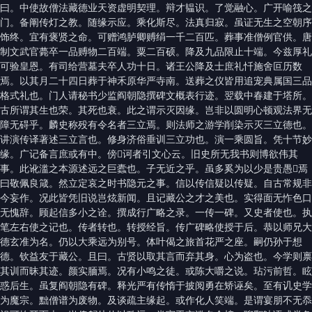
曰。中使故僧法藏德业天资虚明契理。辩才韫识。了觉融心。广开喻筏之
门。备阐传灯之教。随缘示应。乘化斯尽。法真归寂。虽证无生之空朝序
饰终。宜有褒贤之命。可赠鸿胪卿赙绢一千二百匹。葬事准僧例官供。唐
制文武官薨卒一品赙物二百端。粟二百硕。降及九品限止十端。今兹厚礼
可验皇恩。有司给营墓夫卒人功十日。诸王公降及士庶礼忏施舍叵历数
焉。以其月二十四日葬于神禾原华严寺南。送葬之仪皆用追宠典属国三品
格式礼也。门人请秘书少监阎朝隐撰碑文概表行迹。翌载中春建于塔所。
古所谓其生也荣。其死也衰。此之谓示灭因缘。岂非以圆明心顿观法界无
障无碍乎。麟史称殁有令名者三立焉。则法师之游学削染示灭三立德也。
讲演传译著述三立言也。修身济俗垂训三立功也。演一乘圆旨。凭十节妙
缘。广记备言庶或有中。傍𧥮诃者引文心云。旧史所无我书则博欲伟其
事。此讹滥之本源述远之巨蠹也。子无近之乎。虽多奚为以少是贵愚𥈌焉
曰敬佩良箴。然立定哀之时书隐元之事。信以传信疑以传疑。自古常规非
今妄作。况此皆凭旧说岂炫新闻。且记藏公之才之美也。实得面无怍色口
无愧辞。顾起信多小之诠。撰成行广略之录。一传一碑。又史者使也。执
笔左右使之记也。传者转也。转授经旨。传广碑略使授于后。恭以师兄大
德玄准为名。仍以大乘远为别号。体叶偈之旅首花严之座。嗣仍孙于想
德。钦益友于藏公。且曰。古贤以取其言而弃其身。心为盗也。今学则禀
其训而昧其迹。颜实腼焉。况有小鸣之徒。或陈大嚼之说。玷污前哲。眩
惑后生。虽复阎朝隐有碑。释光严有传惰于披阅勇在矫诬矣。至有讥史学
为魔宗。黜僧谱为废物。及谈疏主缘起。或作化人笑端。是谓宴朋不无忝