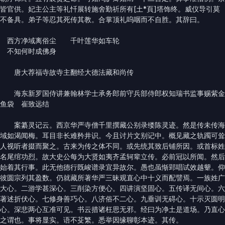
皆官供。妃主公主等礼忏展转施舍勤祈所有[土*頁]塔饰终。威仪导引莫
不备具。弟子等忍其死传其教。合掌顶礼呜咽而不自胜。其辞曰。
西方净域离俗尘 千叶莲华如车轮
不知何时成佛身
唐大荐福寺故寺主翻经大德法藏和尚传
海东新罗国侍讲兼翰林学士承务郎前守兵部侍郎权知瑞书监事赐紫金
鱼袋 崔致远结
案纂灵记云。西京华严寺僧千里撰藏公别录缕陈灵迹。然是传未传海
域如渴闻梅。耳目非长难矜井识。今且讨片文别记中。概见藏之轨躅可耸
人视听者掇而聚之。古来为传之体不同。或先统其致后铺所因。或首标姓
名尾绾功烈。故大史公每为大贤如夷齐孟轲辈立传。必前冠以所闻。然后
始着其行事。此无他德行既峻谱录宜异故尔。愚也虽惭郢唱试效越颦。仰
彼圆宗列其盈数。仍就藏所著华严三昧观直心中十义而配譬焉。一族姓广
大心。二游学甚深心。三削染方便心。四讲演坚固心。五传译无间心。六
著述折伏心。七修身善巧心。八济俗不二心。九垂训无碍心。十示灭圆明
心。深悲两心互准可见。书云措诸枉思无邪。经曰为净土是道场。乃直心
之谓也。事将显实。语不芟繁。悉举因缘聊彰本迹。其传。