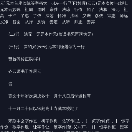
云)元本首座监院等字稍大 ○(左一行已下)妙晖(云云)元本次位与此别。
元本云妙晖 祖周 道时 宗胜 法琼 行依 如了 法和 法元 祖
高 子冲 了惠 了依 法莲 怀雅 法瑫 义琚 彦依 宗惠 师远
义净 智圆 从择 从诱 善定 从释 师正 善宾
(二行) 法无 无元本作元(盖误书旡再误为无)
(三行) 旹绍兴(云云)元本到谨题缩为一行
贤首碑传正误(毕)
齐云师书于卷尾云
旹
宽文十年岁次庚戌冬十一月十八日后学道栋写
十一月二十日以宋刻高山寺藏本校勘了
宋刻本玄字作玄 树字作树 弘字作[弘-、] 贞字作[貞-、] 惊字
作惊 敬字作敬 让字作让 擎字作[擎-乂+(厂-一)] 恒字作恒 澄字