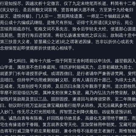
行迎知报尽。因越次析十定微言。仅了九定未绝笔而长逝。料简有十二卷
(演义钞云。圣后所翻文词富博。贤首将解大愿不终。方至第十九经奄归
寂灭。遗恨何极)。门人宗一．慧苑两续遗藁。一师足二十轴颇近从蝇。
苑公成十六编或讥继组。是惟尺有所短。讵得寸无所遗(演义钞云。苑公
言续而前疏亦刊。笔格文词不系先古。致令后学轻夫大经。使遮那心源道
流莫挹。普贤行海后进望涯。将欲弘扬遂发慨然之叹云云。故制疏十意中
第三扶昔大义者。皆显藏公之述)此之谓著述因缘。岂非以折伏心或若失
念烦恼暂起即便观察折伏使观心相续乎。
第七科曰。藏年十六炼一指于阿育王舍利塔前以申法供。越翌载因入
山学道。属慈亲不悆归奉庭闱。绵历岁时能竭其力。总章初藏犹为居士。
就婆罗门长年请授菩萨戒。或谓西僧曰。是行者诵华严兼善讲梵网。叟愕
且唶曰。但持华严功用难测矧解义耶。若有人诵百四十愿已。为得大士具
足戒者。无烦别授号天授师。及后历曰永隆元年觐亲于夏州。道次郡牧邑
宰靡不郊迎缁侣为荣。属神龙初张柬之叛逆。藏乃内弘法力外赞皇猷。妖
㜸既歼策勋斯及赏以三品。固辞固授。遂请回与弟俾谐荣养。至二年降敕
曰。朝议郎行统万监副监康宝藏颇着行能早从班秩。其兄法藏夙参梵侣深
入妙门。传无尽之灯光照暗境。挥智慧之剑降伏魔怨。凶徒叛逆预识机
兆。诚恳自衷每有陈奏。奸回既殄功效居多。虽摄化无著理绝于酬赏。而
宅生有缘道存于眷顾。复言就养实寄天伦。宜加荣禄用申朝奖。宝藏可游
击将军行威卫隆平府左果毅都尉。兼令侍母不须差使主者施行。斯惟智镜