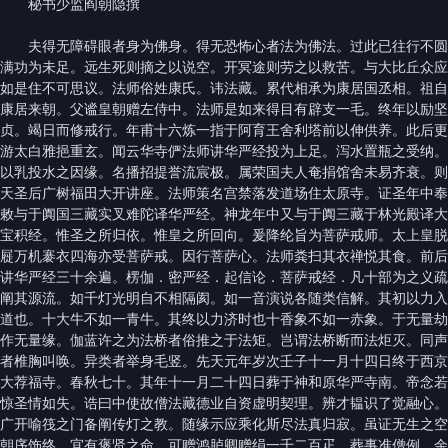
秘书少监阎朝隐撰
夫得无障碍眼者身为佛身。得无恐怖心者法为佛法。过此已往行不圆
满功为未足。远生死则摘之以说空。开冥途则劳之以救苦。与大比丘众应
如是住不可思议。法师俗姓康氏。讳法藏。累代相承为康居国丞相。祖自
康居来朝。父谧皇朝赠左侍中。法师是如来得目有辟支一毛。终年以励坚
贞。竭日而修戒行。年甫十六炼一指于阿育王舍利塔前以伸供养。此后更
游太白雅挹重玄。闻云华寺俨法师讲华严经投为上足。泻水置瓶之受纳。
以乳投水之因缘。名播招提誉流宸极。属荣国夫人奄捐馆舍未易齐衰。则
天圣后广树福田大开讲座。法师策名宫禁落发道场住太原寺。证圣年中奉
敕与于阗国三藏实叉难陀译华严经。神龙年中又与于阗三藏于林光殿译大
宝积经。惟圣之所归依。惟皇之所回向。爰降纶旨为菩萨戒师。太上皇脱
屣万机褰衣四海亦受菩萨戒。因行菩萨心。法师粪扫其衣禅悦其食。前后
讲华严经三十余遍。楞伽．密严经．起信论．菩萨戒经．凡十部为之义疏
阐其源流。如千灯光明自不相隔阂。如一音演说各随类信解。其初以力入
道也。十大牛不如一青牛。其终以力济时也十香象不如一赤象。于无量劫
作无量缘。伽蓝许之为法桥者俗推之于法矩。岂谓法桥断而法炬灭。同声
者椎胸叫唤。异类者举身毛竖。先天元年岁次壬子十一月十四日终于西京
大荐福寺。春秋七十。其年十一月二十四日葬于神和原华严寺南。帝念若
惊圣情如失。诰曰中使故僧法藏德业自资虚明契理。辨才韫识了觉融心。
广开喻筏之门备阐传灯之教。随缘示应乘化斯尽法真归寂。虽证无生之空
朝序饰终。宜有褒贤之命。可赠鸿胪卿赠绢一千二百疋。葬事准僧例。余