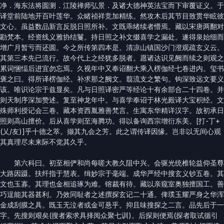
净．海东法将圆测．江陵禅师弘景．及诸大德神英法宝而下审覆证义。于
译堂前陆地开百叶莲华。众睹祯祥竞加精练。然攻木后其节目致贯华眩彼
文心。虽益数品新言反脱日照所补。文既乖绪续者懵焉。藏以宋唐两翻对
勘梵本。经资线义雅协结鬘。持日照之补文缀喜学之漏处。遂得泉始细而
增广月暂亏而还圆。今之所传第四本是。清凉山镇国沙门澄观疏玄义云。
其第三本先已流行。故今代上之经犹多脱者。愿诸达识见阙而续之则观之
累词悃愊后进宜勿忘焉。久视年中又奉诏翻大乘入楞伽经七卷进内。玺书
褒之曰。得所译楞伽经。补求那之阙文。翦流支之繁句。钩深致远文要义
该。唯识论宗于兹显矣。凡与日照译密严等经论十有余部合二十四卷。并
则天制序深加赞述。复至神龙年中。与喜学奉诏于林光殿译大宝积经。文
殊师利授记会三卷。藏本资西胤雅善梵言。生寓东华精详汉字。故初承日
照则高山擅价。后从喜学则至海腾功。得以备询西宗增衍东美。[打-丁+
(乂/友)]乎十德之萃。撷其九会之芳。此之谓传译因缘。岂非以无间心观
其真理尽未来际不觉其久乎。
第六科曰。初至相俨和尚每嗟大教久阻中兴。会驱光统椎轮益仰圣尊
大路因蹑。扶纤指于慧表。缉妙宗于毫端。成华严经中搜玄义钞五卷。其
文也玉寡。其理也金相追琢为难。镕裁有待。藏以亲窥室奥独擅国工。善
巧逞能其器甚利。乃效同耻者之述撰探玄记二十通。俾璞玉耀严身之华浑
金成刮膜之具。既玉无泣者或金可悬乎。抑且味搜探之二言。品先后于一
字。先搜则艰矣(搜者索求具择阅众聚七训)。后探则便焉(探者取试循引