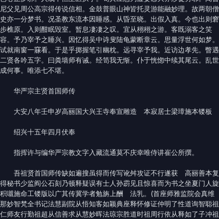
尼父见周公高宗得传说信相。金鼓普眼山神皆托灵游能融妙理。故两朝僧
史亦一分梦书。况圣教东流本因睡感。从昏至晓。出假入真。今也出则窘
步樵原。入则酣眠毁室。暂息凄凄之叹。宜从栩栩之游。客既溺客之笑
容。予乃宰予之睡兴。因忆得吴中诗叟陆龟蒙断章云。思量浮世何如梦。
试就南窗一𥧌看。于是乎掷握笔引幽枕。远寻宰予我。近访边孝先。瞥遇
二贤各吟五字。曰粪墙师有诫。经笥我无惭。仆于恍惚中续其尾云。乱世
成何事。唯添七不堪。
华严宗主贤首国师传
大安八年壬申岁高丽国大兴王寺奉宣雕造 本寂居士梁璋施本镂板
绍兴十五年四月伏奉
指挥许与编华严宗教文字入藏流通莫不庆幸唯侍讲崔公所撰。
吾祖贤首国师传缺如遍搜虽得而传写讹舛攻证不行遂获 高丽善本复
得秘书少监阎公石刻乃顿释疑误有士人孙霨见且惊喜而为书之坐夏门人旋
积嚫施命工镂版以广其传冀学者勉旃上酬 法乳。(首座师雅监院会真维
那妙智梵全书记法慧副院从悟知客如颖典座释怀修证仲明了性道询智聪祖
仁师友行勤祖超从信善求从慧妙晖法琼宗胜道时祖周行依从释如了子冲祖