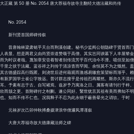
大正藏 第 50 册 No. 2054 唐大荐福寺故寺主翻经大德法藏和尚传
No. 2054
新刊贤首国师碑传叙
昔唐翰林梁肃铭乎天台而荆溪创建。秘书少监阎公朝隐碑于贤首而门
人表显。想是两君义由尚贤崇道赞颂于高僧。其实岂同谀墓下人丰屋辇金
而为时议者哉。蔑加章安尝着智者别传流芳乎百代洎今不湮。噫但至如僧
千里之状于法藏。蓝谷祥之列传于清凉杳而罕闻。余恒莫不为之慨然。盖
其古德盛踪高行既匿。则浇世后进何藉观而激感易辙愈策望标而渐乎。赖
有新罗国学士崔公字致远。普讨群志搜乎是传祖烈再耀然。斯亦久不流行
耳。予素有志于古。自写褚焉。兹岁予乃寓洛之日。属客有请刊行于梓。
欣而颔之更。首附碑付之剞劂。遂公同好。繄世犹言其祖有美而弗知不明
也。知而不传不仁也。况我释子不忍为此永锢于蔽善晕光之诮欤。于时
元禄岁次己卯仲秋搏桑摄津浪华僧𤀹凤潭谨叙
大唐大荐福寺故大德康藏法师之碑