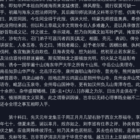
务。即知华严本祖自阿难海而来龙猛佛贤。禅风靡坠。观行双翼可缺一
乎。初藏与海东义想法师同学。其后藏印师说演述义科寄示于想。仍寓书
曰。夙世同因。今生同业得于此报。俱沐大经。特蒙先师授兹奥典。希傍
此业用结来因。但以和上章疏义丰文简致令后人多难趣入。是以具录微言
妙旨勒成义记。传之彼土。幸示箴诲。想乃自阅藏文如耳聆俨训。掩室探
讨。涉旬方出。召门弟子可器泻者四英(真定。相圆。亮元。表训)。俾分
讲探玄。人各五卷。告之曰。博我者藏公。起予者尔辈。因榍出榍。执柯
伐柯。各宜勉旃无自欺也。且海表觉母。想为始祖。然初至止若东家丘。
及法信遐传得群迷遍晓。斯实闇烛龙之眼顿放光明。织火鼠之毛益彰奇
特。诱令一国学遍十山(海东华严大学之所有十山焉。中岳公山美理寺。
南岳知异山华严寺。北岳浮石寺。康州迦耶山海印寺。普光寺。熊州迦耶
峡普愿寺。鸡龙山岫寺。括地志所云鸡蓝山是朔州华山寺。良州金井山梵
语寺。毗瑟山玉泉寺。全州母山国神寺。更有如汉州负儿山青潭寺也。此
十余所)。杂华盛耀蟠桃。[蓋-去+(大/ㄙ)]亦藏之力尔。日出月走俱在于
东。顿渐两圆文义双美。此之谓垂训因缘。岂非以无碍心理事既全融不二
还令全理之事互相即入乎。
第十科曰。先天元年龙集壬子周正月月几望右胁于西京大荐福寺。享
年七十。僧夏未悉。诞以辜月。殁亦如之。则李巡有任养之评。孙炎有蛰
伏之解。应兹两释终彼浮生。矧乃其来也居朔后。其去也在望前。是表渐
圆。先标等觉。岂非菩萨清凉月游于毕竟空者哉。越五日太上皇赐诰赙赠