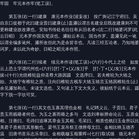
牢固 牢元本作牢(笔工误)。
第五张(右一行)建康 康元本作业(浚妄改) 按广舆记江宁府曰。吴
自京口徙都于此曰建业晋曰建康(止)盖𤀹以谓古名建业后既改建康则不可
更称建业故改康也。安知书传处名往往有从旧名者○(左二行)地婆诃罗(此
云日昭) 元本罗作国实笔误也。𤀹贴云本云。国当作罗。盖𤀹见此一讹
以谓全编多讹舛。𤀹所改但此为是余皆非也。凡读三经五论者。乃知地婆
诃罗。未以此为奇妙。日昭之昭元本作照。
第六张(右二行)续者 续元本作读(笔工误)○(六行)今代上之经 如发
云上恐土字谓代州也○(六行)[打-丁+(乂/友)]乎 [打-丁+(乂/友)]元本作
拔○(十行)光统椎轮益仰圣尊大路因蹑 文选序曰。若夫椎轮为大辂之
始。大辂宁有椎轮之质。注向曰椎轮古栈车大辂玉辂言玉辂因椎轮生(止)
余见𤀹加和点。未读文选也。又句读上下文大失义。彼贴纸于云本云。蹑
字下脱一字欤可笑。
第七张(右一行)其文也玉寡其理也金相 礼记聘义云。子贡曰。君子
贵玉而贱䃉者何也。为玉之寡而䃉之多与 文选刘孝标辨命论云。玉质金
相。注善曰。毛诗曰追琢其章金玉其相。毛苌曰。相质也铣曰玉金所以比
美君子质相言其形貌也。梁书王裒吊祭王僧辨母文曰。金相比映玉德齐
温 旧唐书音乐志乐章曰。金相载穆玉𥙿重晖○(七行)取试循 循元本作