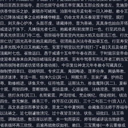
除日至西京崇福寺。是日也留守会稽王率官属及五部众投身道左。竞施异
供香华鼓乐之妙。蒙聩亦可睹闻。洎新年端月孟旬有一日入神都。敕令王
公已降洛城近事之众精事幡华幢盖。仍命太常具乐奏迎置于明堂。观灯
日。则天身心护净。头面尽虔。请藏捧持。普为善祷。其真身也始自开塔
戒道达于洛下。凡擒瑞光者七日。抱戴者再(初发匣日一也。行至武功县
界其光傍亘法门寺二也。宿崇福寺置皇堂内光如火焰又似星流三也。行次
崇仁坊门因光高举且抱且戴四也。宿渭南县兴法寺夜如昼五也。行至寿安
县界光既冲天日又抱戴六也。安置于明堂以兜罗绵[打-丁+親]天后及储君
顶戴时七也。崔致远曰。愚于咸通十五年甲午春在西京。于时懿宗皇帝命
使迎奉真身来自凤翔目睹瑞应多是类焉。至有牛驾香车而礼拜者三鹤当宝
舆而徊翔者四诸坊竖塔多致动摇)。中宗复位神龙元年冬敕令写藏真仪。
御制赞四章曰。宿植明因。专求正真。庵园晦迹。莲界分身。阐扬释教。
拯济迷津。常流一雨。恒净六尘(其一)。辩囿方开。言泉广𤀹。护持忍
辱。勤修精进。讲集天华。征符地震。运斯法力。殄兹魔阵(其二)。爰标
十观。用契四禅。普断烦恼。遐祛盖缠。心源鉴彻。法镜澄悬。慧筏周
运。慈灯永传(其三)。名简紫震。声流绀域。梵众纲纪。僧徒楷则。镇洽
四生。曾无懈息。播美三千。传芳百亿(其四)。三十二句百二十(音入)八
言。虽文表虚宗而事皆实录。景龙二年中夏悯雨。命藏集百法师于荐福寺
以法祷之。近七朝遽致滂沱。过十夜皆言浃洽。状告。诏批曰。法王乖
范。调御流慈。敷百座以祈恩。未一旬而获应。师等精诚讲说当致疲劳。
省表循环再三欣悦。后逾再朏救叹如初。敕曰。三宝熏修(一本云重修或