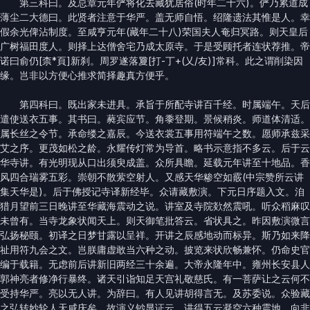
第三科曰。及总章元年俨将化去藏犹居俗(时年二十六)。俨乃累道成
薄尘二大德曰。此贤者注意于华严。盖无师自悟。绍隆遗法其惟是人。幸
假余光俾沾制度。至咸亨元年(藏年二十八)荣国夫人奄归冥路。则天皇后
广树福田度人。则择上达僧舍宅乃成太原寺。于是受顾托者连状荐推。帝
诺曰俞仍[柰*頁]新刹。周罗遂落夐[打-丁+(乂/友)]常科。此之谓削染因
缘。岂非以方便心推求简择趣真方便乎。
第四科曰。既出家未进具。承旨于所配寺讲百千经。时属端午。天后
遣使送衣五事。其书曰。蕤宾应节。角黍登期。景候稍炎。师道体清适。
属长丝之令节。承命缕之嘉辰。今送衣裳五事用符端午之数。愿师承兹采
艾之序。更茂如松之龄。永耀传灯常为导首。略书示意指不多云。后于云
华寺讲。有光明现从口出须臾成盖。众所具瞻。延载元年讲至十地品。香
风四合瑞雾五彩。崇朝不散萦空射人。又感天华糁空如霰(中宗赞所云讲
集天华是)。后于佛授记寺译新经毕。众请藏敷演。下元日序题入文。洎
猎月望前三日晚讲至华藏海震动之说。讲室及寺院欻然震吼。听众稻麻叹
未曾有。当寺龙象状闻天上。则天御笔批答云。省状具之。昨因敷演微言
弘扬秘颐。初译之日梦甘露以呈祥。开讲之辰感地动而标异。斯乃如来降
祉用符九会之文。岂朕庸虚敢当六种之动。披览来状欣畅兼怀。仍命史官
编于载籍。无虑前后讲新旧两经三十余遍。大帝永隆年中。雍州长安县人
郭神亮者修净行暴终。诸天引诣知足天宫礼敬慈氏。有一菩萨让之云何不
受持华严。亮以无人讲。为辞曰。有人见讲胡得言无。及苏委说。众验藏
之弘转妙轮人天咸庆矣。故演义钞显证云。讲得五云凝空六种震地。向非