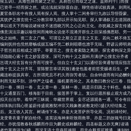
候五训)。其难也择而聚之之劳。其易也引而取之之速。盖师列十门而搜
已资寻一经而探之然。或㳂浅就深陟遐自迩。聊凭俗谛试较真谈。则周礼
夏官条职名中有搜人焉有探人焉。搜人掌十二闲务审行九政以导悟昏蒙。
其犹俨之搜玄统十二分教宗举九部以开示知见耶。探人掌诵叙王志道国政
事以巡天下而喻说诸候使不迷惑晓万民之心正向王化。亦犹藏之探玄传通
佛意演法宗趣以喻世间而掩映众说使不混淆开群生之目深感佛恩耶。穷一
化之始终。资二玄之广略。可谓立之斯立正是玄之又玄。若向二帙不倚五
编则抚持也傥然靡畅或据五编不凭二帙则咀嚼也澹乎无味。野谚云师明弟
子哲岂前后相成之谓乎。举要言之。搜玄者索隐之离辞。探玄者钩深之异
语隐能心索十玄之妙旨霞张。深可力钩十义之圆科月满(俨公搜玄分齐者
岂谓大经玄旨有分齐而可搜乎。但自立十玄义门以通经旨俾通智境应指言
搜十玄义之分齐耳。冒陈瞽言幸详其致)遂使包羞者前哲受赐者后生。俨
藏连称提孩具审。古所谓死且不朽久而弥芳者欤。自余钟虚而有问必酬剑
利而无疑不剖。涉华严之缊者。撮机要而补之。其名数曰教分记三卷．指
归一卷．纲目一卷．玄义章一卷．策林一卷。就是示归路之十科也。各标
十义通显百门。移海影于目前。簇莲界于掌上。复以行愿所极止观方成乃
拟天台法华。着华严三昧观．华藏世界观．妄尽还源观各一通。可令有目
得珠孰曰我心匪鉴蔚传盛观雅契冲宗又顾象教诞敷龙经𥧲盛(大经结集之
后。龙王收入其宫。树诵传下本。亦是大龙菩萨所导化焉。况初译经时。
龙变青衣童子躬自给侍。道英说海神来听致雨救旱。亦是二韵故辄号曰龙
经。亦犹儒教春秋感麟而作目为麟史或称麟经。四圣标题义亦无爽)读诵
者竹苇声训为𥱼橇。而况天语土音燕肝越胆。苟非会释焉可辨通。遂别钞