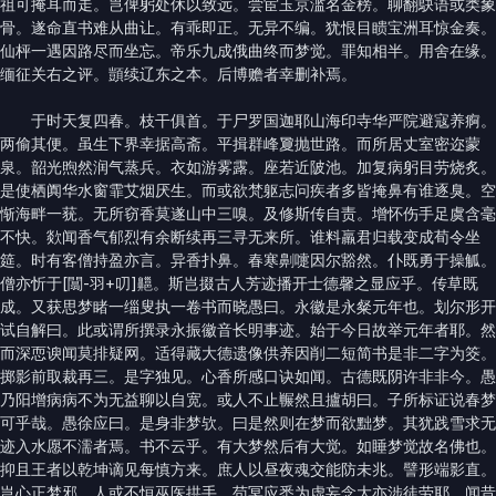
祖可掩耳而走。岂俾躬处休以致远。尝宦玉京滥名金榜。聊翻鴃语或类象
骨。遂命直书难从曲让。有乖即正。无异不编。犹恨目瞆宝洲耳惊金奏。
仙枰一遇因路尽而坐忘。帝乐九成俄曲终而梦觉。罪知相半。用舍在缘。
缅征关右之评。顗续辽东之本。后博赡者幸删补焉。
于时天复四春。枝干俱首。于尸罗国迦耶山海印寺华严院避寇养痾。
两偷其便。虽生下界幸据高斋。平揖群峰夐抛世路。而所居丈室密迩蒙
泉。韶光煦然润气蒸兵。衣如游雾露。座若近陂池。加复病躬目劳烧炙。
是使栖阗华水窗霏艾烟厌生。而或欲梵躯志问疾者多皆掩鼻有谁逐臭。空
惭海畔一莸。无所窃香莫遂山中三嗅。及修斯传自责。增怀伤手足虞含毫
不快。欻闻香气郁烈有余断续再三寻无来所。谁料羸君归载变成荀令坐
筵。时有客僧持盈亦言。异香扑鼻。春寒劓嚏因尔豁然。仆既勇于操觚。
僧亦忻于[闒-羽+叨]齆。斯岂掇古人芳迹播开士德馨之显应乎。传草既
成。又获思梦睹一缁叟执一卷书而晓愚曰。永徽是永粲元年也。划尔形开
试自解曰。此或谓所撰录永振徽音长明事迹。始于今日故举元年者耶。然
而深恧谀闻莫排疑网。适得藏大德遗像供养因削二短简书是非二字为筊。
掷影前取裁再三。是字独见。心香所感口诀如闻。古德既阴许非非今。愚
乃阳增病病不为无益聊以自宽。或人不止冁然且攎胡曰。子所标证说春梦
可乎哉。愚徐应曰。是身非梦欤。曰是然则在梦而欲黜梦。其犹践雪求无
迹入水愿不濡者焉。书不云乎。有大梦然后有大觉。如睡梦觉故名佛也。
抑且王者以乾坤谪见每慎方来。庶人以昼夜魂交能防未兆。譬形端影直。
岂心正梦邪。人或不恒巫医拱手。苟冥应悉为虚妄念大亦涉徒劳耶。闻昔