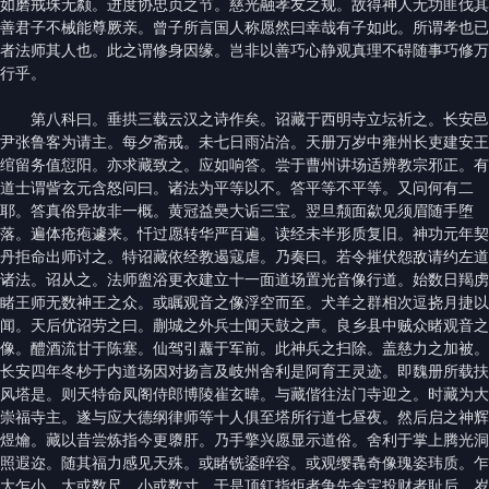
如磨戒珠无颣。进度协忠贞之节。慈光融孝友之规。故得神人无功匪伐其
善君子不械能尊厥亲。曾子所言国人称愿然曰幸哉有子如此。所谓孝也已
者法师其人也。此之谓修身因缘。岂非以善巧心静观真理不碍随事巧修万
行乎。
第八科曰。垂拱三载云汉之诗作矣。诏藏于西明寺立坛祈之。长安邑
尹张鲁客为请主。每夕斋戒。未七日雨沾洽。天册万岁中雍州长吏建安王
绾留务值愆阳。亦求藏致之。应如响答。尝于曹州讲场适辨教宗邪正。有
道士谓訾玄元含怒问曰。诸法为平等以不。答平等不平等。又问何有二
耶。答真俗异故非一概。黄冠益奰大诟三宝。翌旦颒面歘见须眉随手堕
落。遍体疮疱遽来。忏过愿转华严百遍。读经未半形质复旧。神功元年契
丹拒命出师讨之。特诏藏依经教遏寇虐。乃奏曰。若令摧伏怨敌请约左道
诸法。诏从之。法师盥浴更衣建立十一面道场置光音像行道。始数日羯虏
睹王师无数神王之众。或瞩观音之像浮空而至。犬羊之群相次逗挠月捷以
闻。天后优诏劳之曰。蒯城之外兵士闻天鼓之声。良乡县中贼众睹观音之
像。醴酒流甘于陈塞。仙驾引纛于军前。此神兵之扫除。盖慈力之加被。
长安四年冬杪于内道场因对扬言及岐州舍利是阿育王灵迹。即魏册所载扶
风塔是。则天特命凤阁侍郎博陵崔玄暐。与藏偕往法门寺迎之。时藏为大
崇福寺主。遂与应大德纲律师等十人俱至塔所行道七昼夜。然后启之神辉
煜爚。藏以昔尝炼指今更隳肝。乃手擎兴愿显示道俗。舍利于掌上腾光洞
照遐迩。随其福力感见天殊。或睹铣鋈睟容。或观缨毳奇像瑰姿玮质。乍
大乍小。大或数尺。小或数寸。于是顶釭指炬者争先舍宝投财者耻后。岁