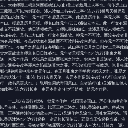
云。大律师颖上积道河西振德江东(止)盖上者裁用上人字也。僧传远上出
三藏颖上可以为例证矣。𤀹未读如上书妄改上字○(左八行)授号天授师及
后历曰永隆元年 元本授下有后及历三字。此后及历作名一字无永字 元
本曰。授后及历号天授。师名曰隆元年(云云)𤀹贴云本云。此一行文有漏
处义不疏通欤。他日请领教示。云师以墨抹贴纸。然𤀹及开板未领教示。
妄加妄改。又书上方曰此一行文有漏处欤。抑元本不可读。而浚妄改者非
为令易读耶。今虽改犹似有漏处而不可读则妄改何所益。但存元本不可读
而可也。今如予之所点则义亦明白也。或曰字作日月之日则对上天字此编
贪对语故然言师道名日日隆盛也。元年者天授元年也○(九行)张柬之叛
逆 柬元本作易 按张易之叛逆而张柬之讨之。实柬之非反逆者。𤀹未读
唐史通鉴妄改字诬柬之陷叛逆莫大之罪。不识者归责于崔致远。岂非枉屈
耶○通鉴纲目中宗神龙元年曰。春正月张柬之等举兵讨武氏之乱。张易之
昌宗伏诛○十一张(右七行)实寄天伦 实元本作寔(浚妄改)○(八行)主者施
行 敕书尾语式也。广弘明集周武帝诏尾曰。主者施行(止)见𤀹和点似未
知此字○(左六行)长吏 吏元本作史○(七行)辨教 辨元本作辩。
十二张(右四行)盥浴 盥元本作衅 按国语齐语曰。严公使束缚管仲
以予齐使。齐使受而以退。比至三衅三浴之。注以香涂身曰衅。衅或为
熏 正字通衅注许定切欣去声(云云)又通作衅又涂也。周礼女巫衅浴。谓
以香药沐浴也○(六行)逗挠 史记韩长孺传云。廷尉当王恢逗挠当斩。注
军法行而逗留。畏挠者要斩挠屈弱也○(九行)[蓋-去+(大/ㄙ)]慈力 [蓋-