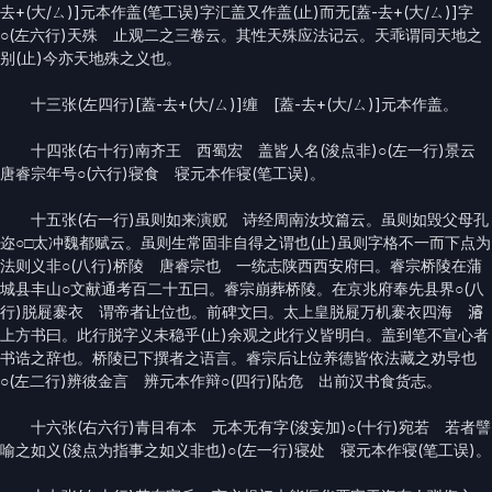
去+(大/ㄙ)]元本作盖(笔工误)字汇盖又作盖(止)而无[蓋-去+(大/ㄙ)]字
○(左六行)天殊 止观二之三卷云。其性天殊应法记云。天乖谓同天地之
别(止)今亦天地殊之义也。
十三张(左四行)[蓋-去+(大/ㄙ)]缠 [蓋-去+(大/ㄙ)]元本作盖。
十四张(右十行)南齐王 西蜀宏 盖皆人名(浚点非)○(左一行)景云
唐睿宗年号○(六行)寝食 寝元本作寝(笔工误)。
十五张(右一行)虽则如来演贶 诗经周南汝坟篇云。虽则如毁父母孔
迩○□太冲魏都赋云。虽则生常固非自得之谓也(止)虽则字格不一而下点为
法则义非○(八行)桥陵 唐睿宗也 一统志陕西西安府曰。睿宗桥陵在蒲
城县丰山○文献通考百二十五曰。睿宗崩葬桥陵。在京兆府奉先县界○(八
行)脱屣褰衣 谓帝者让位也。前碑文曰。太上皇脱屣万机褰衣四海 𤀹
上方书曰。此行脱字义未稳乎(止)余观之此行义皆明白。盖到笔不宣心者
书诰之辞也。桥陵已下撰者之语言。睿宗后让位养德皆依法藏之劝导也
○(左二行)辨彼金言 辨元本作辩○(四行)阽危 出前汉书食货志。
十六张(右六行)青目有本 元本无有字(浚妄加)○(十行)宛若 若者譬
喻之如义(浚点为指事之如义非也)○(左一行)寝处 寝元本作寝(笔工误)。