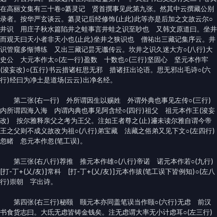
在高丽文集有三十卷○纂灵记 贤首撰事见此第九张。然其中云撰藏公别
录者。按华严玄谈云。纂灵记后经修饰(止此)此等亦是后加之文故云尔○
井识 用庄子秋水篇陷井之蛙事言井蛙之识至眇也 又韩文原道曰。坐井
而观天曰天小者非天小也(止此)坐井之狭识也 僧祐出三藏记集序云。井
识管窥多惭博练 又出三藏记昙无谶传云。坎井之识久迷大方○(八行)大
史公 大元本作太○(左一行)盈数 十数也○(三行)坚固心 坚元本作牢
(浚妄改)○(五行)书云措诸枉思无邪 措诸抂出论语。思无邪出毛诗○(六
行)经曰为净土是道场(云云)出净名经。
第二张(右一行) 外所谓因生以赐姓 外谓外典也事见左传○(三行)
内所谓四海入海 内谓内典也事见阿含经○(四行)祖父 祖元本作王(浚妄
改) 按尔雅释亲父之考为王父。注如王者尊之(止)𤀹未读尔雅自谓今帝
王之父则不成义故改为祖○(八行)弟宝藏 法藏之俗弟又见下文○(左四行)
忽睹 忽元本作忽(笔工误)。
第三张(右八行)荐推 推元本作雄○(八行)帝诺 诺元本作若○(九行)
[打-丁+(乂/友)]常科 [打-丁+(乂/友)]元本作拔(笔工误下皆例知)○(左八
行)崇朝 字出诗。
第四张(右三行)秘颐 颐元本亦同盖笔误当作颐○(六行)无虑 前汉
书食货志曰。大氐无虑皆铸金钱矣。注无虑谓大率无小计虑耳○(左三行)