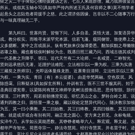
狱之灾二十字俾知心佛经拔钁汤之苦。七百人来跪群僧。藏乃或辨彼金言
所从。或假其玉轴令写(具如华严传内所述王氏及何容师之事)莫不惰学者
起悬头之志阽危者荷援手之慈。此之谓济俗因缘。岂非以不二心随事万行
与一味真理融无二乎。
第九科曰。世寡尚贤。皆惭下问。人多自圣。莫悟大迷。加复语异华
戎。教分权实。而唯寻末派罕究本源。信若飞蓬。窥同侧管。致使廗上之
义多臆断。黉中之言或面从。纵有梵旅来仪伽谭委悉。翻加摈黜之辱懒致
咨诹之勤。藏也蓄锐俟时解纷为念。既遇日照三藏乃问。西域古德其或判
一代圣教之升降乎。答曰。近代天竺有二大论师。一名戒贤。二称智光。
贤则远承慈氏无著。近踵护法难陀。立法相宗(以一乘为权。三乘为实唐
三藏奘之所师宗)。光即远体曼殊龙胜。近禀青目清辩。立法性宗(以三乘
为权。一乘为实。青目［有］本云提婆)。由是华梵两融。空色双泯。风
除惑霭。日释疑冰(具如探玄所释)。外训有言。医不三世不服其药。矧于
圣典叵谬宪章。以梁陈间有慧文禅师学龙树法授衡岳思。思传智顗。顗付
灌顶。三叶腾芳。宛若前朝佛澄安远。听忆灵山之会。梦聆台岭之居。说
通判四教之归。圆悟显一乘之极。藏以寝处定慧异代同心。随决教宗加顿
为五。其一曰小乘教。其二曰始教。其三曰终教。其四曰顿教。其五曰圆
教。就是或开或合有别有同。融正觉之圆心。变方来之邪见。永标龟镜。
实淬牛刀。从学如云莫能悉数。其铮铮者略举六人。释宏观。释文超。东
都华严寺智光。荷恩寺宗一。静法寺慧苑。经行寺慧英。并名雷于时。迹
露于后。至比丘尼众从问道者多诵晋经。大都禀教僧尼佥以护律栖禅为恒