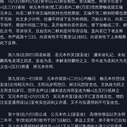
楯 ○(八行)师列(乃至)资寻(云云)师至相也。资法藏也。师资字出老子
○(左三行)诸候 候元本作侯(笔工误)若向二帙(乃至)傥然靡畅或据五编
元本云。向若二帙不倚五编则抚持也傥然靡据。五编不凭二帙则呾嚼也澹
乎无味 此文多少分明。但𤀹不得读下妄为有倒脱。乃贴云本云。向若二
字倒乎。靡据中间脱二字欤。及开板终向若作若向。靡下加畅或二字。秽
乱古书。罪戾弥天。且如言向二帙则是何等语话哉。盖向若已下者反释
也。华严疏第十三曰。向若有性不可熏变(止)钞曰。向若有性下上来顺释
此下反释。
第八张(左四行)四圣标题 圣元本作灵(浚妄改) 𤀹未读礼记。未知
麟凤龟龙谓之四灵。妄改为圣。本解龙经麟经之义。而今改为圣则大为无
义也○(五行)辨通 辨元本作辩。
第九张(右一行)班班 元本作斑斑○(二行)心均畅日 畅元本作憩(浚
妄改)左传昭元年曰。主民玩岁而憩日。林注玩憩皆贪也。言执政为民之
主而贪玩岁日。憩开去声(止)𤀹未读左传而妄改为畅○(左五行)祇林之
宝 宝元本作定○(六行)实乃 实元本作寔(妄改)字汇寔音殖实也。增韵
注实寔通用误(止)寔有实也训则义亦通。又不与实通用则不可妄改也。
第十张(右六行)苑公成 公元本作上(浚妄改) 高僧传僧远以齐永明
二年卒。帝(世祖武帝)致书于沙门法献曰。承远上无常。弟子夜中已自知
之。远上此去甚得好处诸佳非一(止)又出三藏记集僧祐十诵义记目录序