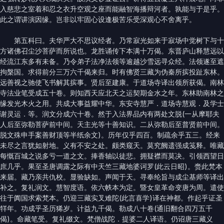
入慈悲之室着和忍之衣升空观之座而能融智海播辩河者。孰能与于是乎。
此之谓讲演因缘。岂非以牢固心设逢极苦乐受深观心不舍离乎。
第五科曰。夫华严大不思议经者。乃常寂光如来于寂场中觉树下与十
方诸佛召尘沙菩萨而所说也。龙胜诵传下本满十万偈。东晋庐山释慧远以
经流江东多有未备。乃令弟子法净法领等逾越沙雪远寻众经。法领遂至遮
拘槃国。求得前分三万六千偈来归。时有佛贤三藏为伪秦所摈投趾东林。
远善视之驰使飞书解其摈事。贤后至建康。于道场寺译出领所获偈。南林
寺法业笔受成五十卷。则知西天应北天之运契期金水之年。东林助南林之
缘发光木火之用。共成大事益耀中华。东安寺慧严．道场寺慧观．及学士
谢灵运．等。润文分成六十卷。然于入法界品内有两处文脱(一从摩耶夫
人后至弥勒菩萨前中间。天主光等十善知识。二从弥勒后至普贤前中间。
脱文殊申手案善财顶等半纸余文)。历年仅乎四百。制疏余乎五三。经来
未尽之言犹如射地。义有不安之处。颇类窥天。莫究阙遗强成笺释。唯藏
每慨百城之说多亏一道之文。捧香轴以徒悲。拥疑襟而莫决。引领西望日
庶几乎。果至圣唐调露之际有中天竺三藏地婆诃罗(此云日昭)。赍此梵本
来届。藏乃亲共仇校。显验缺如。声闻于天。寻奉纶旨与成尘基师等译出
补之。复礼润文。慧智度语。依六帙本为定。暨女皇革命变唐为周。遣使
往于阗国求索梵本。仍迎三藏实叉难陀(此言喜学)译在神都。作起乎证圣
䍧年。功成乎圣历狶岁。计益九千偈。勒成八十卷(通旧翻合四万五千
偈)。命藏笔受。复礼缀文。梵僧战陀．提婆二人译语。仍诏唐三藏义