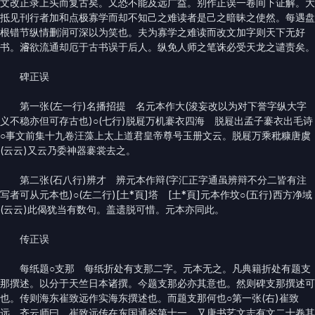
文改正录上头而复古矣。又恐不能及远广益。别作正误一卷间下证解。大
抵见刊行者加和点极寡学而却不知己之难读者是己之暗昧之使然。每遇盘
根错节纵情删润可深以为笑也。夫为寡学之难读而改文加字则天下无好
书。𤀹欲流通却厄于古书误于后人。纵免人师之笔诛必受天龙之谴责矣。
碑正误
第一张(左一行)名播招提 名元本作大(浚妄改以为对下誉字纵大字
义不稳亦但可存古也)○(七行)脱屣万机褰衣四海 脱屣出孟子褰衣出毛诗
○事文前集十九卷汪藻上太上道君皇帝尊号玉册文云。脱屣万乘秕糠唐虞
(云云)又云乃委神器褰裳去之。
第二张(石八行)辨才 辨元本作辩(字汇正字通虽辨辩不分二皆有注
写者可从元本也)○(左二行)[土*頁]塔 [土*頁]元本作坟○(五行)西方净域
(云云)此偈犹当有数句。盖遗脱可惜。元本亦同此。
传正误
每纸题○支那 每纸折处有支那二字。元本无之。凡典籍折处有题支
那撰述。以分于天竺日本诸撰。今题支那必亦其意也。然则碑支那撰述可
也。传则海东崔致远作实海东撰述也。而题支那何也○第一张(右)崔致
远 齐云师曰。崔致远传在东国通鉴第十一。又唐书艺文志有文二十卷其