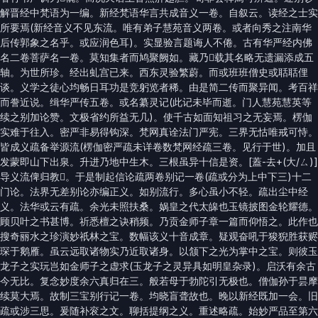
解晋经中梵语为一编。新经梵语华言共成音义一卷。自叙云。读经之士实
所要焉(新经音义不见东流。唯有弟子慧苑音义两卷。或者向秀之注南华
后传郭象之名乎。或应润色耳)。实显验言题诲人不倦。古有华严经内佛
名二卷菩萨名一卷。莫知集者而鸠聚阙如。藏乃𨵃载其名略无遗漏添成五
轴。为世所珍。经出虬宫已来。西东灵验繁蔚。而或班班僧史或聒聒俚
谈。义学之徒心均畅日耳功是竞躬览者稀。由是简二传而聚异闻。考百祥
而誊近说。缉华严传五卷。或名纂灵记(此记未毕而逝。门人慧苑慧英等
续之别加论赞。文极省约所益无几)。使千古如面知祖习之无妄焉。楞伽
实难于往入。密严非易得钩深。梵网真诠法门严宪。三界无怙唯戒可恃。
皆成义疏备举源流(楞伽密严疏未详卷数梵网经疏三卷。见行于世)。加且
发蒙即山下出泉。升进乃地中生木。三根虽异十信是资。[蓋-去+(大/ㄙ)]
导义流俾归教𥧲。于是制起信论疏两卷别记一卷(疏或分为上中下三)十二
门论。法界无差别论亦编正义。如别流行。多心虽小不轻。疏出尘中经
义。法华或云有疏。余光未照扶桑。娲皇之代太皞也玉镜披图金轮耀德。
顾贝叶之书甚博。祈悉檀之诀稍频。乃贡金师子章一篇而仰悟之。此作也
搜奇丽水之珍演妙祇林之宝。数幅该义十音成章。疑观奋吼于狻猊胜获赆
琛于鹅雁。虽云远取诸物实乃近取诸身。以颔下之光为掌中之宝。则彼玉
龙子之实玩岂如金师子之虚求(玉龙子之灵异具如明皇杂录)。启沃有余古
今无比。复念妙度余六真归在三。般若母于勃陀引无极也。僧伽孙于昙摩
续莫大焉。故制三宝别行记一卷。均晓盲聋故也。晚以新经既加一会。旧
疏或涉三思。爰随补衮之文。聊括提纲之义。重述略疏。始妙严品至第六