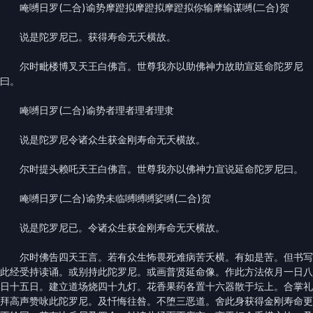
唵嚩日罗(二合)谕势摩蹬拟摩蹬拟摩蹬拟你输摩输谋嚩(二合)贺
说是陀罗尼已。获得寿命无夭横故。
尔时毗楼博叉天王白佛言。世尊我亦以助佛神力故助宣延命陀罗尼
曰。
唵嚩日罗(二合)谕势者理者理者理隶
说是陀罗尼令诸众生获金刚寿命无夭横故。
尔时提头赖吒天王白佛言。世尊我亦以佛神力宣说延命陀罗尼曰。
唵嚩日罗(二合)谕势未临嚩嚩嚩娑嚩(二合)贺
说是陀罗尼已。令诸众生获金刚寿命无夭横故。
尔时佛告四天王言。若有众生怖畏死难病苦夭横。有如是苦。但书写
此经受持读诵。或别持此陀罗尼。或画普贤延命像。作此方法依月一日八
日十五日。建立道场烧四十九灯。花香果药各置十六器散于坛上。合掌礼
拜高声赞咏此陀罗尼。及忏悔往咎。不堕三恶道。舍此身获得金刚寿命更