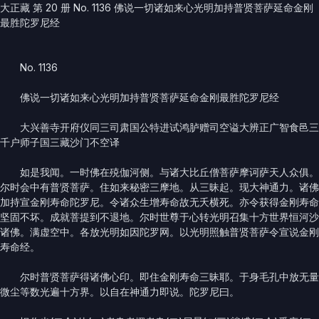
大正藏 第 20 册 No. 1136 佛说一切诸如来心光明加持普贤菩萨延命金刚
最胜陀罗尼经
No. 1136
佛说一切诸如来心光明加持普贤菩萨延命金刚最胜陀罗尼经
大兴善寺开府仪同三司肃国公特进试鸿胪赠司空谥大辨正广智食邑三
千户师子国三藏沙门不空译
如是我闻。一时佛在殑伽河侧。与诸大比丘僧菩萨摩诃萨天人众俱。
尔时会中有普贤菩萨。住如来秘密三摩地。从三昧起。现大神通力。诸佛
加持宣金刚寿命陀罗尼。令诸众生增寿命故无夭横死。亦令获得金刚寿命
坚固不坏。成就菩提到不退地。尔时世尊于心转光明召集十方世界恒河沙
诸佛。满虚空中。各放光明如因陀罗网。以光明照触普贤菩萨令宣说金刚
寿命经。
尔时普贤菩萨得诸佛心印。即住金刚寿命三昧耶。于身毛孔中放无量
微尘等数光遍十方界。以自在神通力即说。陀罗尼曰。