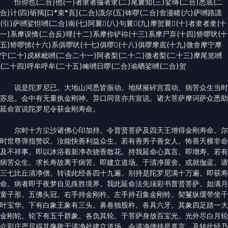
怛你也(二合)他(一)者隶者攞者隶(二)尾曩知(三)娑缚(二合)悉底(二
合)计(四)斫羯[口*束*頁](二合)誐尔(五)钵啰(二合)舍漫睹(六)萨嚩路誐
(引)萨嚩娑怛嚩(二合)南(七)阿曩𪘜(八)句曩𪘜(九)摩贺曩𪘜(十)者隶者隶(十
一)系摩误憍(二合反)哩(十二)系摩你铲祢(十三)系摩尸弃(十四)矫啰吠(十
五)矫啰悌(十六)系俱啰吠(十七)俱啰𠼝(十八)俱啰摩底(十九)微舍摩宁摩
宁(二十)戍秫毗嚩(二合二十一)阿者梨(二十二)微者梨(二十三)摩尾览嚩
(二十四)呼牟呼牟(二十五)唵嚩日啰(二合)谕晒娑嚩(二合)贺
说是陀罗尼已。大地山河悉皆振动。地狱摧碎宫震动。病苦众生当时
苏息。会中有无量执金刚神。异口同音亦共宣说。诸大菩萨摩诃萨众悉助
延命宣说陀罗尼令获金刚寿命。
尔时十方尘沙诸佛心印加持。令普贤菩萨及四天王增得金刚寿命。尔
时世尊弹指赞叹。汝能快善利益众生。若有善男子善女人。怖畏夭横非命
及不祥事。即以沐浴着新净衣烧香散花。持我延命心真言。即增寿。若有
病苦众生。求长寿故离于病苦。即建立道场。于清净屋舍。或就伽蓝。请
三七比丘清净僧。转读此经各四十九遍。别持是陀罗尼满十万遍。即获寿
命。病者即于夜梦自见殊胜境界。我此延命法先须彩书普贤菩萨。如满月
童子形。五佛头冠。右手持金刚杵。左手持召集金刚铃。契鬘纵缓带坐千
叶宝华。下有白象王象有三头。鼻卷独股杵。各具六牙。其象四足踏一大
金刚轮。轮下有五千群象。各负其轮。于菩萨身放百宝光。光外尽白月轮
众彩庄严尽得其像敬于清净处建立道场。令清净僧持是真言。及转此经乃