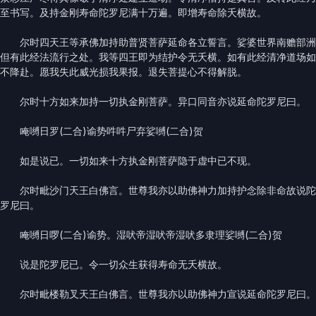
至书写。及持金刚寿命陀罗尼满十万遍。即增寿命除夭横故。
尔时四天王等承佛加持助普贤菩萨延命各立誓言。娑婆世界南赡部洲
但有此经法流行之处。我等四王即为结护令无夭横。如有此经清净道场如
不降赴。愿我失此威光损我果报。退失菩提心不得解脱。
尔时十方如来加持一切执金刚菩萨。异口同音亦说延命陀罗尼曰。
唵嚩日罗(二合)谕势吽吽尸弃娑嚩(二合)贺
如是说已。一切如来十方执金刚菩萨隐于虚中已不现。
尔时毗沙门天王白佛言。世尊我亦以助佛神力加持护念除非命故说陀
罗尼曰。
唵嚩日啰(二合)谕势。湿吠帝湿吠帝湿吠多隶理娑嚩(二合)贺
说是陀罗尼已。令一切众生获得寿命无夭横故。
尔时毗楼勒叉天王白佛言。世尊我亦以助佛神力宣说延命陀罗尼曰。