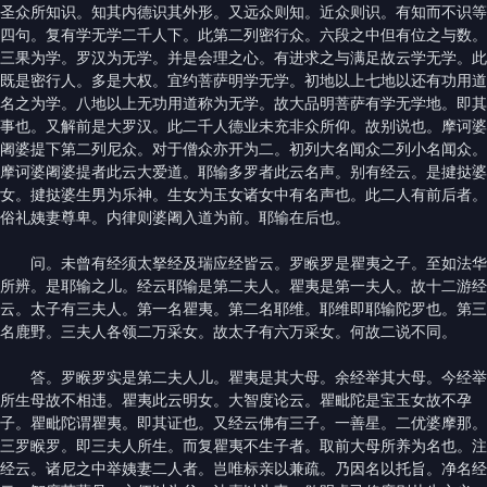
圣众所知识。知其内德识其外形。又远众则知。近众则识。有知而不识等
四句。复有学无学二千人下。此第二列密行众。六段之中但有位之与数。
三果为学。罗汉为无学。并是会理之心。有进求之与满足故云学无学。此
既是密行人。多是大权。宜约菩萨明学无学。初地以上七地以还有功用道
名之为学。八地以上无功用道称为无学。故大品明菩萨有学无学地。即其
事也。又解前是大罗汉。此二千人德业未充非众所仰。故别说也。摩诃婆
阇婆提下第二列尼众。对于僧众亦开为二。初列大名闻众二列小名闻众。
摩诃婆阇婆提者此云大爱道。耶输多罗者此云名声。别有经云。是揵挞婆
女。揵挞婆生男为乐神。生女为玉女诸女中有名声也。此二人有前后者。
俗礼姨妻尊卑。内律则婆阇入道为前。耶输在后也。
问。未曾有经须太拏经及瑞应经皆云。罗睺罗是瞿夷之子。至如法华
所辨。是耶输之儿。经云耶输是第二夫人。瞿夷是第一夫人。故十二游经
云。太子有三夫人。第一名瞿夷。第二名耶维。耶维即耶输陀罗也。第三
名鹿野。三夫人各领二万采女。故太子有六万采女。何故二说不同。
答。罗睺罗实是第二夫人儿。瞿夷是其大母。余经举其大母。今经举
所生母故不相违。瞿夷此云明女。大智度论云。瞿毗陀是宝玉女故不孕
子。瞿毗陀谓瞿夷。即其证也。又经云佛有三子。一善星。二优婆摩那。
三罗睺罗。即三夫人所生。而复瞿夷不生子者。取前大母所养为名也。注
经云。诸尼之中举姨妻二人者。岂唯标亲以兼疏。乃因名以托旨。净名经