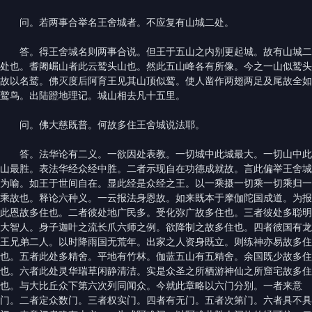
问。若两事合举名王舍城者。不应复有山城二处。
答。得王舍城名则两事合说。但王于五山之内别更起城。故有山城二
处也。耆阇崛山者此云鹫头山也。然此五山峰各有所像。今之一山似鹫头
故以名鹫。佛灭度后阿育王见其山顶似鹫。使人凿作两翅两足及尾故全如
鹫鸟。出陆蹬地理记。城山相去凡十五里。
问。佛大慈既普。何故多住王舍城说法耶。
答。法华论有二义。一欲因处表教。一切城中此城最大。一切山中此
山最胜。表法华经众经中胜。二者示现自在功德成就故。言此偏举王舍城
为喻。如王于世间自在。显此经是众经之王。以一乘摄一切乘一切乘归一
乘故也。释论六种义。一云报法身恩故。如来既本于摩伽陀国成道。为报
此恩故多住也。二者彼处地广民多。受化弥广故多住也。三者彼处多聪明
大智人。身子迦叶之流长爪六师之例。欲降制之故多住也。四者彼国有龙
王兄弟二人。以时降雨国无荒年。出家之人资身既立。则练神亦易故多住
也。五者此处多精舍。平地有竹林。伽蓝五山有五精舍。余国既少故多住
也。六者此处灵华瑞草闲静清洁。实是众圣之所栖游神仙之所窟宅故多住
也。与大比丘众下第六次列同闻众。今就此章略以六门分别。一者来意
门。二者定众数门。三者权实门。四者有无门。五者次第门。六者具不具