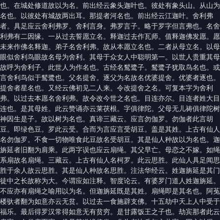
也。在城处修道故以为名。前出经云象头迦叶也。彼处有象头山。从山为
名也。以彼处有城故两出耳。那提者河名也。前出经云江迦叶。舍利弗
者。具足应云舍利弗罗。舍利言身。弗罗言子。略于罗字但言弗也。名舍
利弗有二因缘。一从过去誓愿立名。释迦过去作瓦师。值释迦佛发愿。愿
未来作佛名释迦。弟子名舍利弗。故从本愿立名也。二者从母立名。以母
眼似舍利鸟眼故名母为舍利。其母于众女人中聪明第一。以世人贵重其母
故呼为舍利子。此世人为作名也。古经名鹙鹭子。鹙鹭子犹取鸟名也。或
言舍利鸟似于鹙鹭也。父名提舍。逐父为名故名优婆提舍。优婆者逐也。
提舍者星名也。又经云佛初见二人来。令改提舍之名。可复本字为舍利
弗。以过去本愿名舍利弗。故令改今世之名也。目连亦尔。目连者姓大目
连也。是其母姓。此云赞诵亦云莱茯根。字俱律陀。父母无儿祷俱律陀树
神因生是子。故以树为名也。真谛三藏云。应言勿伽罗。勿伽者此言胡
豆。即绿色豆。罗此云受。合而为言应言受胡豆。盖是其姓。上古有仙人
名勿伽罗。不食一切物唯食此豆故名受胡豆。其是仙人种故以为名也。迦
旃延者旧翻为肩乘。此两字误也应云扇绳。其父早亡。母恋之不嫁。如绳
系扇故名扇绳。三藏云。上古有仙人名柯罗。此云思胜。此仙人具足闻思
胜于余人故云思胜。其是仙人种故名思胜。注法华经云。姓迦旃延是其门
徒中之长故称为大。今谓应如注释。智度论云。有婆罗门道人姓迦旃延。
不应亦有扇绳之喻用以为名。但迦旃延既是其姓。扇绳即是其名也。阿菟
楼驮者翻为如意亦云无贫。以过去一食施辟支佛。十五劫中天上人中受于
福乐。最后得罗汉常得如意无有贫穷。是甘露饭王之子也。劫宾那者此云