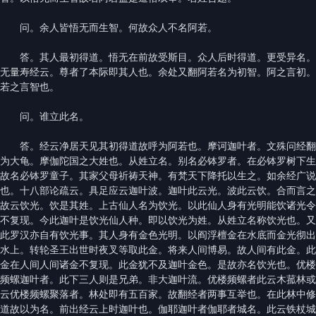
问。余人皆悟无而生智。何故众人不名阿若。
答。其人最初得道。悟无在前故受斯目。众人后时得道。更受异名。
无量寿经云。尊者了本际即其人也。余处又翻阿若名为初智。阿之言初。
若之言智也。
问。谁立此名。
答。经云净居天见其初得道故呼为阿若也。摩诃迦叶者。文殊问经翻
为大龟。摩伽陀国之大姓也。从姓立名。别名必钵罗者。在必钵罗树下生
故名必钵罗童子。其家父母祈祷天神。有梵天下降托以生之。如余经广说
也。十八部论疏云。具足应云迦叶波。迦叶此云光。波此云饮。合而言之
故云饮光。饮是其姓。上古仙人名为饮光。以此仙人身有光明能饮诸光令
不复现。今此迦叶是饮光仙人种。即以饮光为姓。从姓立名称饮光也。又
此罗汉亦自有饮光事。其人身有金色光明。以阎浮檀金在水底而金光彻出
水上。转轮圣王出世时夜叉等取此金。将来人间博易。故人间有此金。此
金在人间人间诸金不复现。此金犹不及迦叶金色。是故亦名饮光也。优楼
频螺迦叶者。此下三人则是兄弟。非大迦叶流。优楼频螺者此云木菰林或
云优楼频螺聚落者。林处即有五百家。故翻经者两事互举也。在此林中修
道故以为名。前出经云上时迦叶也。伽耶迦叶者伽耶者城名。此云铁杖城