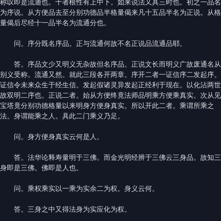
称叹即是流通也。十者根性有上中下。如来说法又具三时也。初之一品名
为序说。从方便品去至分别功德品半格量偈来凡十五品半名为正说。从格
量偈后尽经十一品半名为流通分也。
问。序分既名序品。正与流通何故不名正说品流通品耶。
答。序品文少又明义无杂故但名序品。正说文长而明义广故废通名从
别义受称。流通又然。就此三段各开两章。序开二者一证信序二发起序。
证信令未来众生于经生信。发起假诸灵异发起正经利于现在。以化沾两世
故双明二序也。正说二者。始从方便终竟法师品明乘方便乘真实。次从见
宝塔竟分别功德格量以来明身方便身真实。所以开此二者。乘谓所乘之
法。身谓能乘之人。具此二门乘义乃足。
问。身方便身真实云何是人。
答。法华论释寿量明于三佛。而金光明经辨于三佛云三身品。故知三
身即是三佛。佛即是人也。
问。乘权乘实以一乘为实余二为权。身义云何。
答。三身之中又得法身为实应化为权。