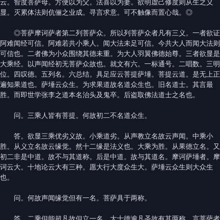
云。智度菩萨母。方便以为父。法喜以为妻。欲明虚己修度则从生之义
显。灭累体法则伉俪之业成。寻言求意。可不触像而置心哉。◎
◎菩萨摩诃萨者第二列菩萨众。所以列菩萨众者凡有三义。一者欲证
阿难闻经可信。阿难若共小乘人。闻大法未足可信。今共大人而闻大法则
可信也。二者佛为小众围绕其德未重。为大人羽翼佛德始尊。三者欲显是
大乘经。以声闻经初无菩萨众故也。就文有六。一标通号。二唱数。三明
位。四叹德。五列名。六总结。具足应云菩提萨埵。菩提云道。是无上正
遍知果道也。萨埵云众生。为求果道故名道众生也。旧名道士。其言最
胜。而即世学张李之道本名治头及鬼卒。后盗取佛法道士之名也。
问。三乘人皆有菩提。何故初二不名道众生。
答。欲显三乘优劣义故。小乘道劣。从声教立名故云声闻。中乘小
胜。从义立名故云缘觉。然十二缘是法义也。大乘为胜。从果德立名。又
初二非是中道。故不与其道称。后是中道。故与其道名。摩诃萨埵者。摩
诃云大。十地论云大有三种。愿大行大度众生大。萨埵云众生则大众生
也。
问。何故声闻缘觉但有一名。菩萨具于两称。
答。二乘但能超凡故但立一名。大士德逾凡圣故有其两称。言菩萨者