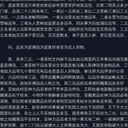
行。是故普贤远方来奖劝发起故有普贤菩萨劝发品也。次第二明具义多少
门者。品虽二十八得名有三。一者以一义得名二者以二义受称三者以三义
为目。一义得名者略明四种。一者从法受名如方便品等。二者从譬为目如
譬喻品等。三者从人受称如提婆达多品等。四从事为目如涌出品等。二义
立名者或人法双举如观世音普门品等。或能所合为目如见宝塔品等。三义
立名者如五百弟子受记品。五百是数名。弟子是其人称。受记是其法目。
问。品名为是佛说为是集经者安为后人所制。
答。具有三义。一者若经文内标于品名如云闻是药王本事品功德无量
盖是佛说。二者若标于品名置在文初盖是集法藏人取佛语意故制品名。三
者如大品等九十章经无有品名悉是后人所制故。睿法师大品序述什公语
云。大品经但有三品。谓序品魔事品阿鞞跋致品。以品非佛说故略去其二
唯留序品。故知非佛说后人制之也。第三论品前后者诸经嘱累品多在经
末。至如此经安神力品后者依于梵本及法华论。又即此秦地新翻法华并安
嘱累品在于经末。今明罗什善解秦言妙得经旨。安嘱累品在神力品后必有
深致。所以然者若嘱累品在经末者则至说经竟始令分身各还本国。若尔至
说经竟犹是净土。妙音来时何事被诫于此国土勿生下劣想耶。又下方大士
既普礼分身。东土上人不应独接足多宝。观音奉珠又不应但为二分。以此
推之知嘱累品不在经末。安神力品后者大明一乘凡有二种。一诸佛所乘二
菩萨所乘。故十二门论云诸佛大人之所乘故名为大。又观音弥勒诸大士等