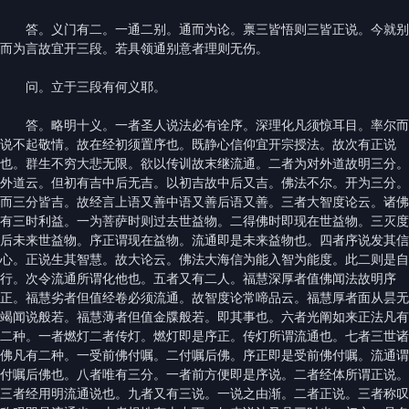
答。义门有二。一通二别。通而为论。禀三皆悟则三皆正说。今就别
而为言故宜开三段。若具领通别意者理则无伤。
问。立于三段有何义耶。
答。略明十义。一者圣人说法必有诠序。深理化凡须惊耳目。率尔而
说不起敬情。故在经初须置序也。既静心信仰宜开宗授法。故次有正说
也。群生不穷大悲无限。欲以传训故末继流通。二者为对外道故明三分。
外道云。但初有吉中后无吉。以初吉故中后又吉。佛法不尔。开为三分。
而三分皆吉。故经言上语又善中语又善后语又善。三者大智度论云。诸佛
有三时利益。一为菩萨时则过去世益物。二得佛时即现在世益物。三灭度
后未来世益物。序正谓现在益物。流通即是未来益物也。四者序说发其信
心。正说生其智慧。故大论云。佛法大海信为能入智为能度。此二则是自
行。次令流通所谓化他也。五者又有二人。福慧深厚者值佛闻法故明序
正。福慧劣者但值经卷必须流通。故智度论常啼品云。福慧厚者面从昙无
竭闻说般若。福慧薄者但值金牒般若。即其事也。六者光阐如来正法凡有
二种。一者燃灯二者传灯。燃灯即是序正。传灯所谓流通也。七者三世诸
佛凡有二种。一受前佛付嘱。二付嘱后佛。序正即是受前佛付嘱。流通谓
付嘱后佛也。八者唯有三分。一者前方便即是序说。二者经体所谓正说。
三者经用明流通说也。九者又有三说。一说之由渐。二者正说。三者称叹