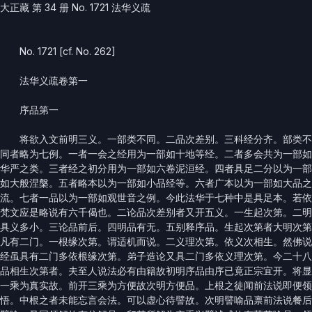
大正藏 第 34 册 No. 1721 法华义疏
No. 1721 [cf. No. 262]
法华义疏卷第一
序品第一
将欲入文前明三义。一部类不同。二品次差别。三科经分齐。部类不
同者略为七例。一者一会之经用为一部如十地等经。二者多会共为一部如
华严之类。三者经之初分用为一部如六卷泥洹经。四者具足二分以为一部
如大般涅槃。五者略本以为一部如小品经等。六者广本以为一部如大品之
流。七者一品以为一部如观世音之例。今此法华于七种中是具足本。若依
梵文应是略说有六千偈也。二论品次差别者又开五义。一生起次第。二明
具义多小。三论品前后。四明品有无。五别释序品。生起次第者大明次第
凡有二门。一根缘次第。谓适机而说。二义理次第。依义次相生。然佛说
经虽具有二门多依根缘次第。弟子造论又具二门多依义理次第。今二十八
品相生次第者。夫至人说法必有由籍故初明序品由序已竟正宗宜开。将显
一乘为真实故。前开三乘为方便故次明方便品。上根之徒闻前法说即便领
悟。中根之者未能忘言会法。可以虚心待譬故。次明譬喻品禀前法说餐后