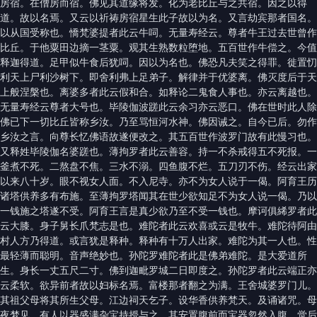
房宿。在僧房而宿。佛见其道缘将发。化为老比丘与之共宿。因之以得
道。故以名焉。又云以祈祷房宿星生此子故以为名。又言劫宾那者国名。
以从国受称也。憍梵婆提者此云牛呞。无量寿经云。尊者牛王过去世曾作
比丘。于他粟田边摘一茎粟。观其生熟数粒堕地。五百世作牛偿之。今值
释迦得道。足甲似牛食后犹呞。因以为名也。佛恐凡夫笑之得罪。徙置忉
利天上尸利沙树下。即舍利弗上足弟子。解律并于优婆离。佛灭度后于天
上般涅槃也。离婆多者此云假和合。如释论二鬼食人事也。亦云离越也。
无量寿经云尊者大号也。毕陵伽波蹉此云余习亦云恶口。佛在世时此人除
佛已下一切比丘皆称乡汝。乃至骂恒河水神。佛因诫之。自今已后。勿作
乡汝之言。向尊长忆佛语故遂便改之。其五百世作波罗门故有此慢习也。
又释姓毕陵伽名婆蹉也。薄拘罗者此云善容。持一不杀戒得五不死报。一
釜煮不死。二熬盘不焦。三水不溺。四鱼腹不烂。五刀刃不伤。经云出家
以来八十岁。眼不视女人面。不入尼寺。亦不为女人说于一偈。阿育王历
诸塔供养多有布施。至薄拘罗塔闻其在世少欲知足不为女人说一偈。乃以
一钱施之塔遂不受。阿育王言是真少欲乃至不受一钱也。摩诃俱絺罗者此
云大膝。身子舅长爪梵志是也。难陀者此云欢喜或云是牧牛。难陀待阿由
村人方乃得道。或言犹是释种。释种有十万人出家。难陀为其一人也。性
最轻薄而聪明。音声绝妙也。孙陀罗难陀者此是佛弟难陀。是大爱道所
生。身长一丈五尺二寸。佛到迦毗罗城二日即度之。孙陀罗者此云端正亦
云柔软。欲异前者故以妇标名焉。富楼那者翻之为满。王舍城婆罗门儿。
其祖父母将其所生父母。江边祠天乞子。设华香供养梵天。及诵诸咒。母
夜梦见。有人以器盛满杂宝持授与之。其安置腹前而宝器忽然入腹。觉后