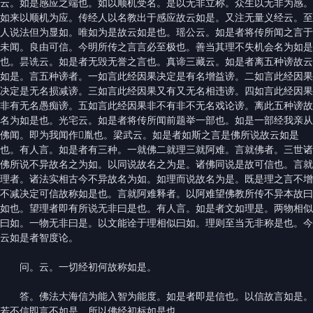
云。如是感应之端也。如以顺机受名。是以无非立称。众生以无非为感。
如来以顺机为应。传经人以名教出于感应故云如是。又注无量义经云。至
人说法但为显如。唯如为是故云如是也。瑶公云。如是者将传所闻之言于
未闻。良由可信。今明所传之言言必至极也。善当其理不失机会名为如是
也。昙诜云。如是者无毁无誉之言也。真谛三藏云。如是者离五种谤故云
如是。言五种谤者。一如言此经因果决定是有名增益谤。二如言此经因果
决定是无名损减谤。三如言此经因果又有又无名相违谤。四如言此经因果
非有无名愚痴谤。五如言此经因果非不有非不无名戏论谤。离此五种谤故
名为如是也。光宅云。如是者将传所闻前题举一部也。如是一部经我亲从
佛闻。即为我闻作𠱚胤也。梁武云。如是者如斯之言是佛所说故云如是
也。有人言。如是者有三种。一就佛二就理三就阿难。言就佛者。三世诸
佛所说不异故名之为如。以同说故名之为是。诸佛同说是故可信也。言就
理者。诸法实相古今不异故名为如。如理而说故名为是。既是理之言不增
不减决定可信故称如是也。言就阿难释者。以阿难望佛教所传不异本故曰
如也。望理者即有所说无非曰是也。有人言。如是者文如理是。两物相似
曰如。一物无非曰是。以文能诠于理相似曰如。理则至当无非称是也。今
云如是者智度论。
问。云。一切经初何故称如是。
答。佛法大海信为能入智为能度。如是者即是信也。以信故言如是。
若不信即言不如是。所以佛经初标如是也。