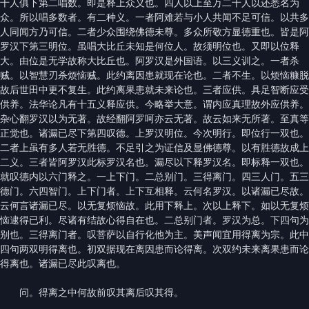
千人俱下第二唱数。即是释上众义也。四人以上至万二千人以还悉名为
众。所以唱多数者。有二种义。一者阿难若与小人共闻不足可信。以共多
人同闻方乃可信。二者少众围绕佛德未尊。多众所敬方显德重也。皆是阿
罗汉下第三明位。虽唱大比丘未知是何位人。故须明位也。又即以位释
大。由位是无学故称大比丘也。阿罗汉是外国语。以三义训之。一者杀
贼。以智慧刃杀烦恼贼。此约离因患就现在论也。二者不生。以烦恼糠脱
故后世田中更不复生。此约离果患就未来论也。三者应供。具足智断应受
供养。法华论凡有十五义释应供。今略举大意。谓内应真理故外应供养。
杂心翻罗汉以为无著。故经翻阿罗呵亦云无著。故云如来无所著。至真等
正觉也。诸漏已尽下第四叹德。上罗汉明位。今次明行。即位行一双也。
二者上虽有多人若无胜德。不足引之为证信及显佛德尊。以有胜德故成上
二义。三者皆阿罗汉此标罗汉名也。漏尽以下释罗汉名。即标释一双也。
就叹德内以六门释之。一上下门。二总别门。三得离门。四三人门。五三
德门。六四智门。上下门者。上下互相释。云何名罗汉。以诸漏已尽故。
云何言诸漏已尽。以无复烦恼故。此用下释上。次以上释下。如以无复烦
恼逮得已利。尽诸有结故心得自在也。二总别门者。罗汉为总。下四句为
别也。三得离门者。叹菩萨以自行化他为主。美声闻宜用得离为宗。此中
四句两双明得离也。初双据现在离因患而论得离。次双约未来离果患而论
得离也。诸漏已尽此叹离也。
问。得离之中何故前叹其离后叹其得。