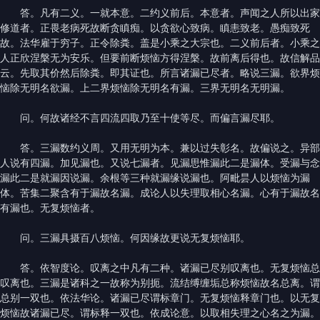
答。凡有二义。一就本意。二约义前后。本意者。声闻之人所以出家
修道者。正畏老病死故断贪瞋痴。以贪欲心致病。瞋恚致老。愚痴致死
故。法华雇于穷子。正令除粪。盖是小乘之大宗也。二义前后者。小乘之
人正欣涅槃无为安乐。但要前断烦恼方得涅槃。故前离后得也。故信解品
云。先取其价然后除粪。即其证也。所言诸漏已尽者。略说三漏。欲界烦
恼除无明名欲漏。上二界烦恼除无明名有漏。三界无明名无明漏。
问。何故诸经不言四流四取乃至十使等尽。而偏言漏尽耶。
答。三漏数约义周。又用无明为本。兼以过失彰名。故偏说之。异部
人说有四漏。加见漏也。又说七漏者。见漏思惟漏此二是漏体。受漏与念
漏此二是就漏因说漏。余根等三种就漏缘说漏也。阿毗昙人以烦恼为漏
体。苦集二聚含有于漏故名漏。成论人以失理取相心名漏。心有于漏故名
有漏也。无复烦恼者。
问。三漏具摄百八烦恼。何因缘故更说无复烦恼耶。
答。依智度论。叹离之中凡有二种。诸漏已尽别叹离也。无复烦恼总
叹离也。三漏是诸科之一故称为别扼。流结缚缠垢总称烦恼故名总离。谓
总别一双也。依法华论。诸漏已尽谓标章门。无复烦恼释章门也。以无复
烦恼故诸漏已尽。谓标释一双也。依成论意。以取相失理之心名之为漏。