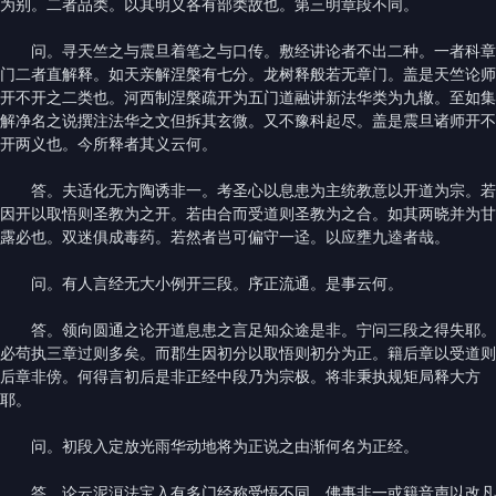
为别。二者品类。以其明义各有部类故也。第三明章段不同。
问。寻天竺之与震旦着笔之与口传。敷经讲论者不出二种。一者科章
门二者直解释。如天亲解涅槃有七分。龙树释般若无章门。盖是天竺论师
开不开之二类也。河西制涅槃疏开为五门道融讲新法华类为九辙。至如集
解净名之说撰注法华之文但拆其玄微。又不豫科起尽。盖是震旦诸师开不
开两义也。今所释者其义云何。
答。夫适化无方陶诱非一。考圣心以息患为主统教意以开道为宗。若
因开以取悟则圣教为之开。若由合而受道则圣教为之合。如其两晓并为甘
露必也。双迷俱成毒药。若然者岂可偏守一迳。以应壅九逵者哉。
问。有人言经无大小例开三段。序正流通。是事云何。
答。领向圆通之论开道息患之言足知众途是非。宁问三段之得失耶。
必苟执三章过则多矣。而郡生因初分以取悟则初分为正。籍后章以受道则
后章非傍。何得言初后是非正经中段乃为宗极。将非秉执规矩局释大方
耶。
问。初段入定放光雨华动地将为正说之由渐何名为正经。
答。论云泥洹法宝入有多门经称受悟不同。佛事非一或籍音声以改凡