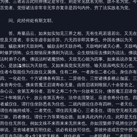
为佛。三者若言此经辨佛定是常住。则是常见犹名无明。故不名为觉。今
言觉者。觉悟诸法非常非无常亦复非是四句内外。穷了法实故名为觉。
问。此经何处有斯文耶。
答。寿量品云。如来如实知见三界之相。无有生死若退若出。又无在
世及灭度者。非实非虚非如非异。六无四非即其事也。外国名佛以为天
鼓。贼欲来时天鼓则鸣。贼欲去时天鼓亦鸣。天鼓鸣时诸天心勇。天鼓鸣
时修罗惧怖。众生烦恼应来佛则为说法。众生烦恼应去佛则为说法。佛说
法时弟子心勇。佛说法时诸魔惧怖。天鼓无心能为四事。如来虽说亦复无
心。是故詺佛以为天鼓也。又如来虽觉实无所悟。喻天鼓虽鸣实无心也。
住者今取能住为住故住义属佛。住有二种。一者身住二者心住。身住亦有
四。一化处住。十方诸佛各有国土。二异俗住。三世诸佛多栖止伽蓝。三
未舍寿分住。佛未答魔王启请寿命无量。由答启请则唯留八十余皆舍之。
杂心云。舍第五寿分者。百年之寿二十为一分故有五分。佛答魔王启请舍
二十年唯留八十。故云舍第五寿分。法华去涅槃近。应是舍寿分住也。四
者威仪住。谓行住坐卧悉名为住也。二就内德论住亦有四种。一者天住。
谓住布施持戒等。二者梵住。谓住四无量心。三者圣住。谓住空无相无愿
三昧。四者佛住。谓住十力等果地众德。如来具此内外八住。此即是无住
而住住无所住。例如文殊不来而来来无所来也。亦如涅槃师子吼辨住沙罗
林说。王舍城者第五明住处。说必有处故可信也。异彼外道或言空中授与
或言赤鸟[衛-韋+含]来皆无根本。就住处有二。一者明通处。二者明别