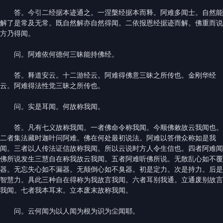
答。今引二经据本迹通之。一涅槃经据本而释。阿难多闻士。自然能
解了是常及无常。既自然解亦自然得闻。二依报恩经据迹而解。佛重而说
方乃得闻。
问。阿难依何德何三昧能持佛经。
答。释道安云。十二游经云。阿难得佛意三昧之所传也。金刚华经
云。阿难得法性觉三昧之所传也。
问。实是耳闻。何故称我闻。
答。凡有七义故称我闻。一者佛命令称我闻。今顺佛敕故云我闻也。
二者集法藏时迦叶问阿难。佛在何处最初说法。阿难以答僧众称如是我
闻。三者以人传法证信故称我闻。所以云说时方人令生信也。四者阿难闻
佛所说发生三慧自在称我故云我闻。五者阿难听佛所说。无散乱心如不覆
器。无忘失心如不漏器。无颠倒心如不臭器。初是定力。次是持力。后是
智慧力。具此三种自在得称为我故言我闻。六者耳别我通。立通废别故言
我闻。七者我本耳末。立本废末故称我闻。
问。云何闻为以人闻为根为识为尘闻耶。