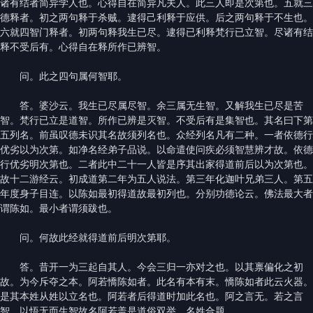
诸有结者简异学人也。心得自在简异凡夫人。此三人即是次第也。五就三
德释者。初之两句释于杀贼。逮得己利释于应供。后之两句释于不生也。
六就四智门释者。初两句释我生已尽。逮得已利释梵行已立智。尽诸有结
释不受后有。心得自在释所作已辨智。
问。此之四句属何智耶。
答。婆沙云。我生已尽属尽智。余三属无生智。又解我生已尽是苦
智。梵行已立是道智。所作已辨是灭智。不受后有是集智也。其名曰下第
五列名。前虽叹德未识其名故须列名也。众经列名凡有二种。一者依德行
优劣以为次第。如净名经弟子品说。以命遣使问疾必须智慧辨才故。依德
行优劣明次第也。二者此中二十一人皆是序其出家得道前后以为次第也。
故十二游经云。初成道第二年为五人说法。第三年化迦叶兄弟三人。第五
年度身子目连。以陈如最初得道故最初列也。分别功德论云。佛法最大者
谓陈如。最小者谓须跋也。
问。何故此经就得道前后明次第耶。
答。昔开一为三起自其人。今会三归一亦对之也。以其禀偏化之初
故。为今斥夺之本。阿若憍陈如者。此名有本有末。憍陈如者此云火器。
是其本姓从姓以立名也。阿若者后得道时加此名也。阿之言无。若之言
智。以悟无而生智故名阿若盖是道俗双举。名姓合题。