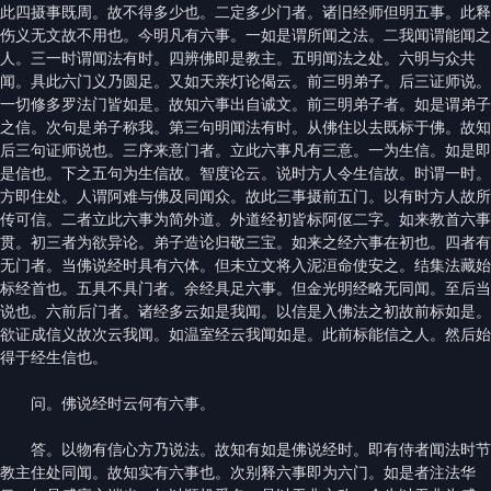
此四摄事既周。故不得多少也。二定多少门者。诸旧经师但明五事。此释
伤义无文故不用也。今明凡有六事。一如是谓所闻之法。二我闻谓能闻之
人。三一时谓闻法有时。四辨佛即是教主。五明闻法之处。六明与众共
闻。具此六门义乃圆足。又如天亲灯论偈云。前三明弟子。后三证师说。
一切修多罗法门皆如是。故知六事出自诚文。前三明弟子者。如是谓弟子
之信。次句是弟子称我。第三句明闻法有时。从佛住以去既标于佛。故知
后三句证师说也。三序来意门者。立此六事凡有三意。一为生信。如是即
是信也。下之五句为生信故。智度论云。说时方人令生信故。时谓一时。
方即住处。人谓阿难与佛及同闻众。故此三事摄前五门。以有时方人故所
传可信。二者立此六事为简外道。外道经初皆标阿伛二字。如来教首六事
贯。初三者为欲异论。弟子造论归敬三宝。如来之经六事在初也。四者有
无门者。当佛说经时具有六体。但未立文将入泥洹命使安之。结集法藏始
标经首也。五具不具门者。余经具足六事。但金光明经略无同闻。至后当
说也。六前后门者。诸经多云如是我闻。以信是入佛法之初故前标如是。
欲证成信义故次云我闻。如温室经云我闻如是。此前标能信之人。然后始
得于经生信也。
问。佛说经时云何有六事。
答。以物有信心方乃说法。故知有如是佛说经时。即有侍者闻法时节
教主住处同闻。故知实有六事也。次别释六事即为六门。如是者注法华