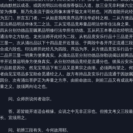
或由默然以成圣。或因光明以出俗或假香饭以入道。故三业无非利缘六尘
皆为佛事。斯乃先圣流于圆化而像末缠乎隘文未可然也。河西道朗开此经
为五门。所言五门者。一从如是我闻竟序品序法华必转之相。二从方便品
至法师品明法华体无二之法。三从宝塔品竟寿量品明法华常住法身之果。
四从分别功德品至嘱累品明修行法华所生功德。五从药王本事品讫经明流
通法华之方轨也。龙光法师开此经为二段。从初品竟安乐行品十三品是开
三显一。次从涌出品以下十四品是开近显远。于两段中各开序正流通三段
合成六段也。印法师开此经凡为四段。序品为序。从方便品竟安乐行品十
二品开三显一明乘方便乘真实。从涌出品至分别功德品弥勒说偈以前两品
半开近显远明身方便身真实。从分别功德品竟经是流通分也。彼虽云安乐
行品前是因分。然见宝塔品下有三品又是果宗之由渐。必须两向望之。何
者由见宝塔品多宝助命觅通经之人。故方有持品及安乐行品流通于因故嘱
因分。次有涌出菩萨正为寿量之方序。由前命故出。则前三品又有成说寿
量之义。故须两向论之也。
问。众师所说何者诣宗。
答。若皆能开道适会根缘。众说之中无非正宗也。但推文考义三段最
长。宜须用之。
问。初辨三段有失。今何故用耶。