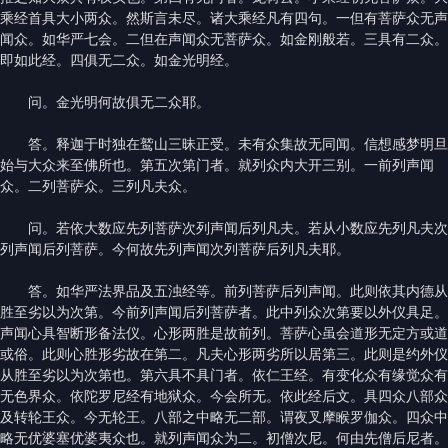
乘经首具大小两众。然斯言未尽。诸大乘经凡有四句。一但有菩萨众无声
闻众。如华严七会。二但在声闻众无菩萨众。如金刚般若。三具有二众。
即如此经。四俱无二众。如金光明经。
问。金光明何故俱无二众耶。
答。释迦于时独在鹫山三昧正受。未有众集故无同闻。信想感梦明旦
始与大众来至佛所也。第五次第门者。就列众内大开三别。一前列声闻
众。二列菩萨众。三列凡夫众。
问。若依大数应先列菩萨次列声闻后列凡夫。若从小数应先列凡夫次
列声闻后列菩萨。今何故先列声闻次列菩萨后列凡夫耶。
答。如华严法界品及五浊经等。前列菩萨后列声闻。此则依其内德从
胜至劣以为次第。今前列声闻后列菩萨者。此中列众次第要以外仪具足。
声闻心具智断形备法仪。心形两胜是故前列。菩萨心虽会道形无定方或道
或俗。此则心胜形劣故在第二。凡夫心形两劣所以居第三。此则是约外仪
从胜至劣以为次第也。第六具不具门者。依仁王经。有变化众有缘觉众有
无色界众。依陀罗尼经有地狱众。今会所无。依此经后文。具四众八部众
及转轮王众。今无轮王。八部之中略无二部。谓夜叉摩睺罗伽众。四众中
略无优婆塞优婆夷众也。就列声闻众为二。初僧次尼。何由先僧后尼者。