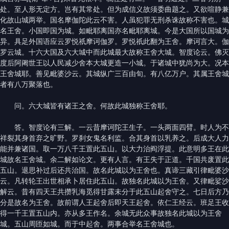
处。至人形无定方。岂有其常处。但为成信义故须委曲题之。又欲喧静兼
化故山城两举。国名摩伽陀此云不害。人虽犯罪无刑杀诛故称不害也。城
名王舍。小国即国为城。如毗耶离国亦名毗耶离城。今是大国所以国城为
异。具足外国语应云罗悦祇摩诃伽罗。罗悦祇此翻为王舍。摩诃言大。伽
罗云城。十六大国及六大城中而此城最大故称王舍大城。智度论云。佛灭
度后阿阇世王以人民减少舍本大城更造一小城。于诸城中犹尚为大。况本
王舍城耶。善见毗婆沙云。其城纵广三百由旬。有八亿万户。其属王舍城
者有八万聚落也。
问。六大城皆有诸王之舍。何故此城独称王舍耶。
答。智度论有三解。一云昔摩诃陀王生子。一头两面四臂。时人为不
祥裂其身首弃之旷野。罗刹女鬼名利监。合其身首以乳养之。后成大人力
能并兼诸国。取一万八千王置此五山。以大力治阎浮提。此意明多王在此
城故名王舍城。余二解如论文。更有人言。有王失于正道。千国共废置此
五山。退思补过后还共治国。故名此城以为王舍也。真谛三藏引律毗婆沙
云。凡转轮王出世相承卜居住此五山。故独名此城以为王舍。又律毗娑沙
解云。昔有四天王共攒乳海觅得甘露未分于此五山起舍守之。七日后方乃
分是故名为王舍。故前谓人王起舍后即天王起舍。依仁王经云。班足王收
得一千王置五山内。亦从多王作名。余城无此众事故独名此城以为王舍
城。五山周匝如城。而于中起舍。两事合举名王舍城也。