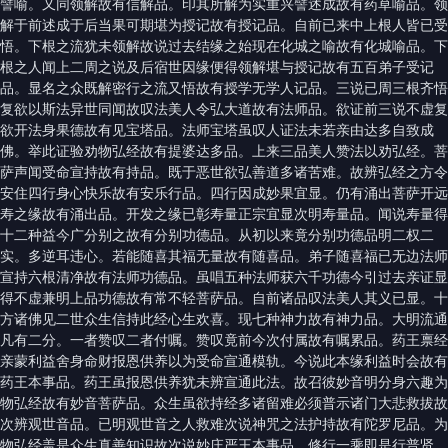
譬喻。又同领解故有信解品。印其所解为实重兴譬述成故有药草喻品。领
解于前述成于后当果可期堪为授记故有授记品。自前已来中上根人皆已受
悟。下根之流犹未领解故说过去结缘之始现在化城之喻故有化城喻品。下
根之人闻上二周之说及后宿世因缘便得领解堪与授记故有五百弟子受记
品。显名之众既解密行之流又悟故有授学无学人记品。三说已周三根齐悟
复欲以斯法异世同闻故叹法美人令弘大道故有法师品。欲证前三说不虚复
欲开法身果德故有见宝塔品。法师宝塔虽叹人证法未若亲由达多自致成
佛。举此证验劝物弘经故有提婆达多品。上来三品美人赞法以劝弘经。菩
萨声闻受命宣持故有持品。既于恶世欲弘善道多诸苦难。故辨弘经之方令
安住四行身心快乐故有安乐行品。四行因成妙果宜显。仍有涌出菩萨开远
寿之缘故有涌出品。开发之缘已彰寿量正宗宜显次明寿量品。闻说寿量得
十二种益今广分别之故有分别功德品。从初以来竟分别功德品明二权二
实。多逆耳违心。若能随喜其福无量故有随喜品。弟子随喜福已无边法师
宣持六根清净故有法师功德品。虽唱五种法师获六千功德今引过去亲证显
得不虚兼明上品功德故有常不轻菩萨品。自前诸品叹法美人其义已显。十
方诸佛见二世众生信持此经心生欢喜。现七种神力故有神力品。大明流通
凡有二分。一者赞叹二者付嘱。赞叹竟前今次付属故有嘱累品。药王禀经
亲蒙利益舍身命财报恩供养以为受命宣通模轨。今说此本缘利益时会故有
药王本事品。药王虽报恩供养犹未辨宣通此法。故召彼妙音明分身六趣为
物弘经故有妙音菩萨品。众生虽欲持经多诸留难必须普示诸门大悲救拔故
次辨观世音品。已明观世音之人救难次说神咒之法护持故有陀罗尼品。为
物弘经盖是众生真善知识故次说妙庄严王本事品。修行一乘即是行普贤