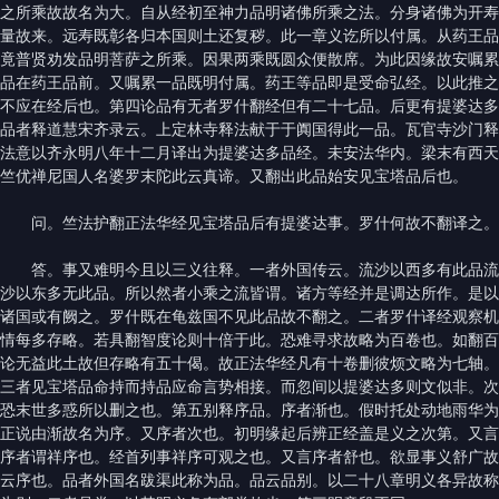
之所乘故故名为大。自从经初至神力品明诸佛所乘之法。分身诸佛为开寿
量故来。远寿既彰各归本国则土还复秽。此一章义讫所以付属。从药王品
竟普贤劝发品明菩萨之所乘。因果两乘既圆众便散席。为此因缘故安嘱累
品在药王品前。又嘱累一品既明付属。药王等品即是受命弘经。以此推之
不应在经后也。第四论品有无者罗什翻经但有二十七品。后更有提婆达多
品者释道慧宋齐录云。上定林寺释法献于于阗国得此一品。瓦官寺沙门释
法意以齐永明八年十二月译出为提婆达多品经。未安法华内。梁末有西天
竺优禅尼国人名婆罗末陀此云真谛。又翻出此品始安见宝塔品后也。
问。竺法护翻正法华经见宝塔品后有提婆达事。罗什何故不翻译之。
答。事又难明今且以三义往释。一者外国传云。流沙以西多有此品流
沙以东多无此品。所以然者小乘之流皆谓。诸方等经并是调达所作。是以
诸国或有阙之。罗什既在龟兹国不见此品故不翻之。二者罗什译经观察机
情每多存略。若具翻智度论则十倍于此。恐难寻求故略为百卷也。如翻百
论无益此土故但存略有五十偈。故正法华经凡有十卷删彼烦文略为七轴。
三者见宝塔品命持而持品应命言势相接。而忽间以提婆达多则文似非。次
恐末世多惑所以删之也。第五别释序品。序者渐也。假时托处动地雨华为
正说由渐故名为序。又序者次也。初明缘起后辨正经盖是义之次第。又言
序者谓祥序也。经首列事祥序可观之也。又言序者舒也。欲显事义舒广故
云序也。品者外国名跋渠此称为品。品云品别。以二十八章明义各异故称