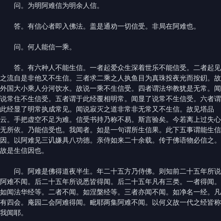
问。为明阿难信为明余人信。
答。有信心者即入佛法。盖是通劝一切信受。非局在阿难也。
问。何人能信一乘。
答。有六种人不能生信。一者起爱众生深着世乐不能信受。二者起见
之流自是非他又不生信。三者求二乘之人执鱼目为真珠投夜光而按釰。故
外国大小乘人分河饮水。故说一乘不生信受。四者谓法华教犹是无常。闻
说常住不生信受。五者谓于此经覆相明常。闻显了说常不生信受。六者谓
此经显了明常执成常见。闻说寂灭之道非常非无常又不生信。故见塔品
云。手把虚空不足为难。信受书持乃称不易。斯言验矣。今若离上过失心
无所依。乃能信受也。我闻者。如是一句谓所生信果。此下五事谓能生信
因。以阿难见三讥嫌具八功德。亲侍如来二十余载。传于佛语物必信之。
故是生信因也。
问。阿难是佛得道夜半生。年二十五方乃侍佛。则知前二十五年所说
阿难不闻。后二十五年所说悉皆得闻。后二十五年凡有三类。一者得闻。
如闻法华经等。二者不闻。如涅槃经等。三者亦闻不闻。如净名一经。凡
有四会。庵园二会阿难得闻。毗耶两集阿难不闻。以何义故一代之经皆称
我闻耶。