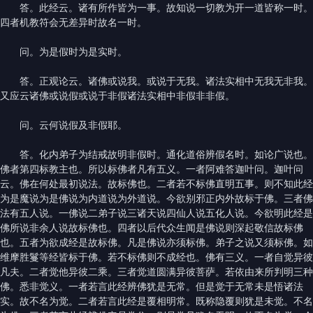
答。此经云。诸有所作皆为一事。故知说一切教为开一道皆称一时。
四者机教符会无差异时故名一时。
问。为是假时为是实时。
答。正观论云。诸佛或说我。或说于无我。诸法实相中无我无非我。
又应云诸佛或说假或说于非假诸法实相中非假非非假。
问。云何说假及非假耶。
答。化内弟子为结戒故明非假时。通化道俗辨假名时。如论广说也。
佛者第四标教主也。所以标佛者凡有五义。一者阿难答迦叶问。迦叶问
云。佛在何处最初说法。故标佛也。二者若不标佛直明五事。则不知此经
为是魔说为是佛说为内道说为外道说。今欲别邪正内外故标于佛。三者佛
法有五人说。一佛说二弟子说三诸天说四仙人说五化人说。今欲明此经是
佛所说非余人说故标佛也。四者以后代众生闻是佛说则深起敬信故标佛
也。五者为欲成经是故标佛。凡是佛说亦须标佛。弟子之说又须标佛。如
维摩胜鬘等经皆标于佛。若不标佛则不成经也。佛有三义。一者自觉异彼
凡夫。二者觉他异彼二乘。三者觉道圆满异彼菩萨。若依由来所判明三种
佛。悉非觉义。一者若言此经辨佛犹是无常。但是觉于无常未是悟诸法
实。故不名为觉。二者若言此经是覆相明常。既称隐覆则犹是未觉。不名