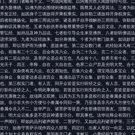
门。来意门者略有十义。一为成阿难闻。以阿难共胜人闻故传经可信。二
者为显佛德。以佛为胜众围绕则佛德益尊。既尊其人必受其法。三者为欲
开发正经。如因身子三请故得开乘权乘实。由弥勒三请故得开身权身实。
四者助佛扬化。如佛三周说法华。诸圣弟子自序领解亦三周而说。弥勒领
解称叹其事亦然。五者为欲供养恭敬尊重赞叹于佛。如后文说。六者欲发
誓弘经。如持品及神力品说。七者欲引导众生来至佛所。八者欲听佛说法
进求深悟。九者为证经故来。如分身佛集。十者为作教门故来。如说妙音
观音。即以菩萨而为佛事。是故来也。第二定众数门者。此经始末凡有二
会。前集有二十三众。后会有其六众。合为二十九众。言二十三众者。僧
众有二尼众亦尔。及菩萨众圣众有五也。凡众有十八。欲界天有十众。三
光天子．四王．帝释．自在．大自在也。色界二众尸弃及光明大梵。合十
二众。次杂类有其六众。在文易知也。后集六众者。谓宝塔品多宝众．集
分身众．集提婆达多品龙宫众．集涌出品下方众集．妙音众集．普贤众集
也。第三权实门者。有人言。同开众皆是实行听经之众。有人言。皆是权
行影向证经之人。今明此事难知。若皆是实行则失影向之人。若皆是影向
则无禀教之众。故须两义双辨。以其为王为主多是权行若是眷属多是实行
故。非小非大作小方便引小眷属令同归一乘。乃至非圣非凡作凡方便引凡
眷属令共入不二。故华严云。诸菩萨等皆是卢舍那佛宿世善友。涅槃论
云。明大众云集多是不思议神通变示分。即其事也。法华论释众有四行。
一声闻行。即如此品列诸声闻等。二菩萨行。又如此品列诸菩萨等。三不
定行。如善守菩萨示现作四众八部等。四定行。出家人形仪一向定。以此
推之知大众具有权实也。第四有无门者。龙树云。小乘经初无菩萨众。大