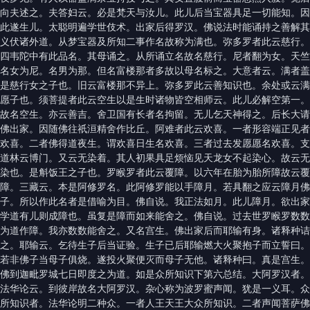
向夫述之。夫答妇云。必是梵天与汝儿。此儿后当宝器具足一切能知。因
此遂生儿。太聪明遍学世伎术。出家后得罗汉。佛说法时能诵持之善解其
义伏诸外道。从梦宝器及所知二事作名故称为满也。弥多罗者此云慈行。
四韦陀中有此品名。其母诵之。从所诵立名故名慈行。尼者翻为女。天竺
名女为尼。名男为那。但名富楼那者多故以母名标之。大意者云。满者盖
是慈行女之子也。旧云富楼那不异上。弥多罗此云善知识也。余处或云满
愿子也。须菩提者此云空生以是生时诸物皆空相师云。此儿必解空第一。
故名空生。亦云善吉。舍卫国有长者名拘留。无儿乞天神得之。后长大请
佛出家。因随佛往祇洹精舍作比丘。阿难者此云欢喜。一者形容端正见者
欢喜。二者佛得道夜生。谓欢喜日生名欢喜。三者过去发愿愿名欢喜。支
道林云博门。又云无染着。其人初果具足烦恼见天龙女不起染心。故云无
染也。是斛饭王之子也。罗睺罗者此云覆障。以六年在胎为胎所障故云覆
障。三藏云。本是阿修罗名。此阿修罗能以手障月。若具翻之应云障月佛
子。所以作此名者是借喻为目。佛自说。我正法如月。此儿障月。欲出家
学道有儿则成障也。虽复是障而如来能舍之。佛自说。过去世罗睺罗数数
为道作障。我亦数数能舍之。又名宫生。佛出家后而耶输有身。诸释种诘
之。耶输云。乞待生子后当证验。生子已后耶输燃大火聚抱子而立誓曰。
若非佛子当母子俱烧。遂投火聚便灭而母子无他。诸释种曰。真是宫生。
佛到迦毗罗城七日即度之为道。如是众所知识下第六总结。大阿罗汉者。
法华论云。到彼岸故名大阿罗汉。杂心称为波罗蜜声闻。犹是一义耳。众
所知识者。法华论明二种众。一者人王天王大众所知识。二者声闻菩萨佛