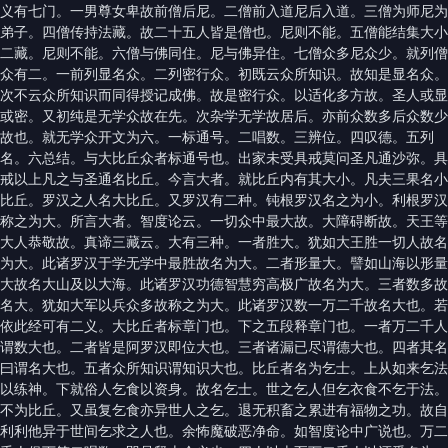
义有七门。一男尊女卑故前僧后尼。二僧前入道尼后入道。三僧为师尼为
弟子。四僧传持法藏。故二十五人皆是僧也。尼则不能。五僧能结集大小
二藏。尼则不能。六僧与佛同住。尼与佛异住。七僧众多尼众少。就列僧
众有二。一前列显名众。二列密行众。初既云众所知识。故知是显名众。
次不云众所知识而同得授记成佛。故是密行众。以适化多方故。圣人或显
或密。又初纯是无学众故在先。次杂学无学故居后。亦前众数多后众数少
故也。就无学众开文为六。一标通号。二唱数。三辨位。四叹德。五列
名。六总结。与大比丘众者标通号也。出家未受具戒莫问圣凡通沙弥。具
戒以上凡之与圣通名比丘。今言大者。就比丘内有其大小。凡夫三果名小
比丘。罗汉之人名大比丘。又罗汉有二种。钝根罗汉名之为小。利根罗汉
称之为大。所言大者。智度论云。一切众中最大故。大障碍断故。天王等
大人恭敬故。真谛三藏云。大有三种。一者胜大。犹如大王胜一切人故名
为大。此诸罗汉于学无学中最胜故名为大。二者形量大。譬如山海以形量
大故名大山及以大海。此诸罗汉功德智慧穷高极广故名为大。三者数多故
名大。犹如大军以兵众多故称之为大。此诸罗汉数一万二千故名大也。若
依此经可有二义。大比丘者标章门也。下之五段释章门也。一者万二千人
谓数大也。二者皆是阿罗汉即位大也。三者诸漏已尽谓德大也。四者其名
曰谓名大也。五者众所知识谓知识大也。比丘者名为乞士。上从如来乞法
以练神。下就俗人乞食以资身。故名乞士。世之乞人但乞衣食不乞于法。
不为比丘。又虽复乞食亦异世人之乞。退无积畜之累进有福物之功。故自
利利他异于世间乞求之人也。余怖魔破恶净命。如智度论中广说也。万二