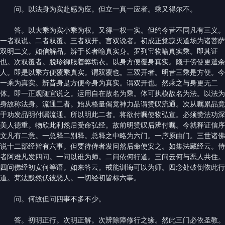
问。以法身为实赴感为应。但立一真一应者。乘又得尔不。
答。以大乘为实小乘为权。又得一权一实。但约今昔不同凡有三义。
一者双说。二者双覆。三者双开。言双说者。初成正觉寂灭道场为诸菩萨
双明二义。如信解品。辨于长者喻真实身。罗列宝物喻真实乘。即其证
也。次双覆者。脱珍御服着弊垢衣。以身方便覆身真实。隐于傍使更遣余
人。即是以乘方便覆乘真实。谓双覆也。三双开者。明昔三乘是方便。今
一乘为真实。辨昔身是方便今身为真实。谓双开也。然乘之与身更无二
体。即一正观随宜说之。运用自在故名为乘。体可执模故名为法。以法为
身故称法身。流通二者。始从格量偈竟神力品谓赞叹流通。次从嘱累品竟
于劝发品明付嘱流通。所以明此二者。将欲付嘱使物弘宣。必须赞法功深
美人德重。物欣此利然后受命弘经。故前明赞叹后辨付嘱。今就释证信序
文凡有二意。一总释二别释。总释之中略为六门。一序原由门。三世诸佛
说十二部经皆有六事。但要待侍者发问然后命使安之。如集法藏经云。侍
者阿难凡发四问。一问以谁为师。二问依何行道。三问云何与恶人共住。
四问佛经初安何等语。如来答云。戒能训诲可以为师。四念处破倒依此行
道。梵法默然伏彼恶人。一切经初皆标六事。
问。何故但问四事不多不少。
答。初明正行。次明正解。次辨除障修行之缘。然此三门必依圣教。