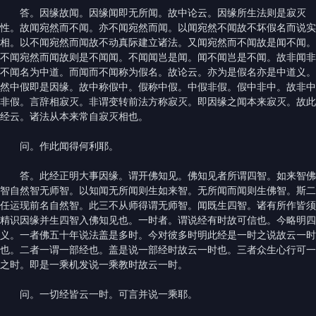
答。因缘故闻。因缘闻即无所闻。故中论云。因缘所生法则是寂灭
性。故闻宛然而不闻。亦不闻宛然而闻。以闻宛然不闻故不坏假名而说实
相。以不闻宛然而闻故不动真际建立诸法。又闻宛然而不闻故是闻不闻。
不闻宛然而闻故则是不闻闻。不闻闻岂是闻。闻不闻岂是不闻。故非闻非
不闻名为中道。而闻而不闻称为假名。故论云。亦为是假名亦是中道义。
然中假即是因缘。故中称假中。假称中假。中假非假。假中非中。故非中
非假。言辞相寂灭。非谓变转前法方称寂灭。即因缘之闻本来寂灭。故此
经云。诸法从本来常自寂灭相也。
问。作此闻得何利耶。
答。此经正明大事因缘。谓开佛知见。佛知见者所谓四智。如来智佛
智自然智无师智。以知闻无所闻则生如来智。无所闻而闻则生佛智。斯二
任运现前名自然智。此三不从师得谓无师智。闻既生四智。诸有所作皆须
精识因缘并生四智入佛知见也。一时者。谓说经有时故可信也。今略明四
义。一者佛五十年说法盖是多时。今对彼多时明此经是一时之说故云一时
也。二者一谓一部经也。盖是说一部经时故云一时也。三者众生心行可一
之时。即是一乘机发说一乘教时故云一时。
问。一切经皆云一时。可言并说一乘耶。