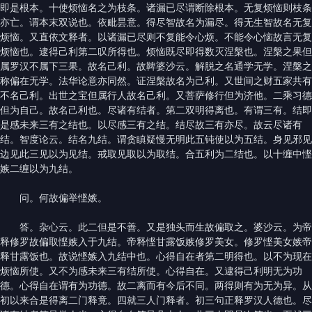
即是根本。十使烦恼名之为枝条。诸漏已尽谓断除根本。无复烦恼则枝条
亦亡。谓本末双说也。依毗昙意。得尽智故名为漏尽。得无生智故名无复
烦恼。又直依文释者。以诸漏已尽则不复能令心烦。不能令心恼故言无复
烦恼也。逮得己利第二叹所得也。烦恼既尽即得数灭涅槃也。涅槃之果但
属罗汉不属下三果。故名己利。故鞞婆沙云。解脱之名通学无学。涅槃之
称偏在无学。法华论意亦同然。证涅槃故名为己利。又世间之财五家共有
不名己利。出世之宝但属行人故名己利。又菩萨修行但为济他。二乘习德
但为自己。故名己利也。尽诸有结者。第二双明得离也。有谓三有。结即
是感未来三有之结也。以尽感三有之结。结尽故三有亦尽。故云尽诸有
结。智度论云。结名九结。谓贪瞋疑慢无明此五钝使以为五结。身见邪见
边见此三见以为见结。戒取见取以为取结。合五利为二结也。以十缠中悭
嫉二缠以为九结。
问。何故偏举悭嫉。
答。杂心云。此二但是不善。又是独头而生故偏取之。婆沙云。为帝
释修罗故偏取悭嫉入于九结。帝释悭甘露饭嫉修罗美女。修罗悭美女嫉帝
释甘露饭也。故说悭嫉入九结中也。心得自在者第二明得也。以不为现在
烦恼所使。又不为感未来三有结所使。心得自在。又逮得己利明无为功
德。心得自在谓有为功德。故二离而有今后不同。两得则有为无为异。从
初以来合是得离二门释竟。四就三人门释者。初三句正释罗汉人德也。尽