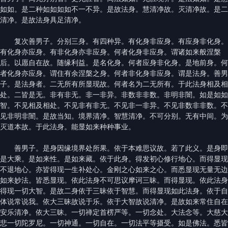
如如。是二种如如如如不一不异。是故法身。慧清净故。灭清净故。是二
清净。是故法身具足清净。
复次善男子。分别三身。有四种异。有化身非应身。有应身非化身。
有化身亦应身。有非化身亦非应身。何者化身非应身。谓诸如来般涅槃
后。以愿自在故。随缘利益。是名化身。何者应身非化身。是地前身。何
者化身亦应身。谓住有余涅槃之身。何者非化身非应身。谓是法身。善男
子。是法身者。二无所有所显现故。何者名为二无所有。于此法身相及相
处。二皆是无。非有非无。非一非异。非数非非数。非明非闇。如是如如
智。不见相及相处。不见非有非无。不见非一非异。不见非数非非数。不
见非明非闇。是故当知。境界清净。智慧清净。不可分别。无有中间。为
灭道本故。于此法身。能显如来种种事业。
善男子。是身因缘境界处所果。依于本难思议故。若了此义。是身即
是大乘。是如来性。是如来藏。依于此身。得发初心修行地心。而得显现
不退地心。亦皆得现一生补处心。金刚之心如来之心。而悉显现无量无边
如来妙法。皆悉显现。依此法身不可思议摩诃三昧。而得显现。依此法身
得现一切大智。是故二身依于三昧依于智慧。而得显现如此法身。依于自
体说常说我。依大三昧故说于乐。依于大智故说清净。是故如来常住自在
安乐清净。依大三昧。一切禅定首楞严等。一切念处。大法念等。大慈大
悲一切陀罗尼。一切神通。一切自在。一切法平等摄受。如是佛法。悉皆