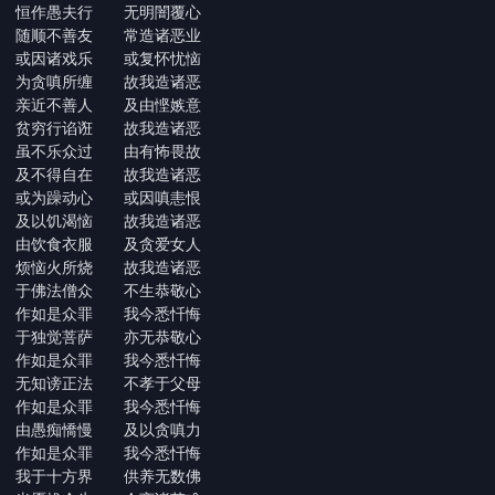
恒作愚夫行 无明闇覆心
随顺不善友 常造诸恶业
或因诸戏乐 或复怀忧恼
为贪嗔所缠 故我造诸恶
亲近不善人 及由悭嫉意
贫穷行谄诳 故我造诸恶
虽不乐众过 由有怖畏故
及不得自在 故我造诸恶
或为躁动心 或因嗔恚恨
及以饥渴恼 故我造诸恶
由饮食衣服 及贪爱女人
烦恼火所烧 故我造诸恶
于佛法僧众 不生恭敬心
作如是众罪 我今悉忏悔
于独觉菩萨 亦无恭敬心
作如是众罪 我今悉忏悔
无知谤正法 不孝于父母
作如是众罪 我今悉忏悔
由愚痴憍慢 及以贪嗔力
作如是众罪 我今悉忏悔
我于十方界 供养无数佛