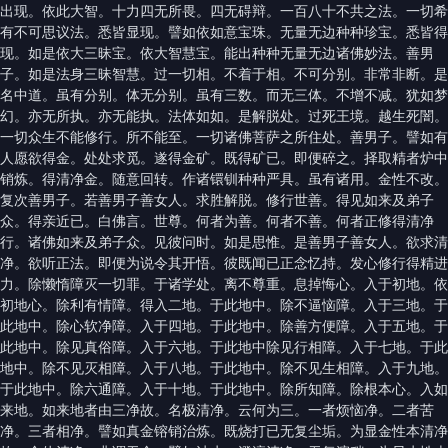
出现。依此大智。十力四无所畏。四无碍辩。一百八十不共之法。一切希
有不可思议法。悉皆显现。譬如依如意宝珠。无量无边种种珍宝。悉皆得
现。如是依大三昧宝。依大智慧宝。能出种种无量无边诸佛妙法。善男
子。如是法身三昧智慧。过一切相。不着于相。不可分别。非常非断。是
名中道。虽有分别。体无分别。虽有三数。而无三体。不增不减。犹如梦
幻。亦无所执。亦无能执。法体如如。是解脱处。过死王境。越生死闇。
一切众生不能修行。所不能至。一切诸佛菩萨之所住处。善男子。譬如有
人愿欲得金。处处求觅。遂得金矿。既得矿已。即便碎之。择取精者炉中
销炼。得清净金。随意回转。作诸镮钏种种严具。虽有诸用。金性不改。
复次善男子。若善男子善女人。求胜解脱。修行世善。得见如来及弟子
众。得亲近已。白佛言。世尊。何者为善。何者不善。何者正修得清净
行。诸佛如来及弟子众。见彼问时。如是思惟。是善男子善女人。欲求清
净。欲听正法。即便为说令其开悟。彼既闻已正念忆持。发心修行得精进
力。除懒惰障灭一切罪。于诸学处。离不尊重。息掉悔心。入于初地。依
初地心。除利有情障。得入二地。于此地中。除不逼恼障。入于三地。于
此地中。除心软净障。入于四地。于此地中。除善方便障。入于五地。于
此地中。除见真俗障。入于六地。于此地中除见行相障。入于七地。于此
地中。除不见灭相障。入于八地。于此地中。除不见生相障。入于九地。
于此地中。除六通障。入于十地。于此地中。除所知障。除根本心。入如
来地。如来地者由三净故。名极清净。云何为三。一者烦恼净。二者苦
净。三者相净。譬如真金镕销治炼。既烧打已无复尘垢。为显金性本清净