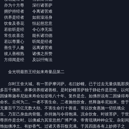
亦为十方尊 深行诸菩萨
拥护持经者 令离诸苦难
供养是经者 如前澡浴身
饮食及香花 恒起慈悲意
若欲听是经 令心净无垢
常生欢喜念 能长诸功德
若以尊重心 听闻是经者
善生于人趣 远离诸苦难
彼人善根熟 诸佛之所赞
方得闻是经 及以忏悔法
金光明最胜王经如来寿量品第二
尔时王舍大城。有一菩萨摩诃萨。名曰妙幢。已于过去无量俱胝那庾
多百千佛所。承事供养殖诸善根。是时妙幢菩萨独于静处作是思惟。以何
因缘释迦牟尼如来寿命短促唯八十年。复作是念。如佛所说有二因缘得寿
命长。云何为二。一者不害生命。二者施他饮食。然释迦牟尼如来。曾于
无量百千万亿无数大劫。不害生命行十善道。常以饮食惠施一切饥饿众
生。乃至己身血肉骨髓。亦持施与令得饱满。况余饮食。时彼菩萨。于世
尊所作是念时。以佛威力其室忽然广博严净。帝青琉璃种种众宝。杂彩间
饰如佛净土。有妙香气。过诸天香芬馥充满。于其四面各有上妙师子之