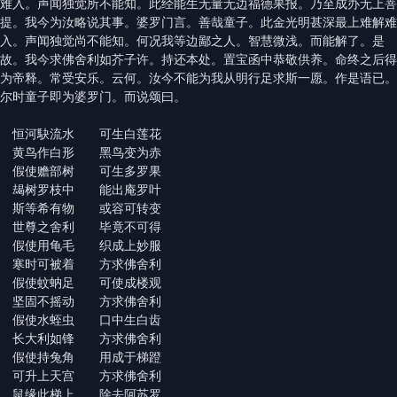
难入。声闻独觉所不能知。此经能生无量无边福德果报。乃至成办无上菩
提。我今为汝略说其事。婆罗门言。善哉童子。此金光明甚深最上难解难
入。声闻独觉尚不能知。何况我等边鄙之人。智慧微浅。而能解了。是
故。我今求佛舍利如芥子许。持还本处。置宝函中恭敬供养。命终之后得
为帝释。常受安乐。云何。汝今不能为我从明行足求斯一愿。作是语已。
尔时童子即为婆罗门。而说颂曰。
恒河駃流水 可生白莲花
黄鸟作白形 黑鸟变为赤
假使赡部树 可生多罗果
朅树罗枝中 能出庵罗叶
斯等希有物 或容可转变
世尊之舍利 毕竟不可得
假使用龟毛 织成上妙服
寒时可被着 方求佛舍利
假使蚊蚋足 可使成楼观
坚固不摇动 方求佛舍利
假使水蛭虫 口中生白齿
长大利如锋 方求佛舍利
假使持兔角 用成于梯蹬
可升上天宫 方求佛舍利
鼠缘此梯上 除去阿苏罗