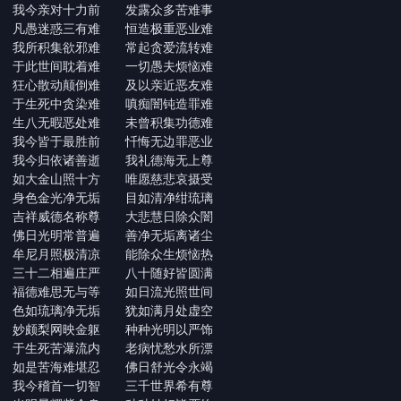
我今亲对十力前 发露众多苦难事
凡愚迷惑三有难 恒造极重恶业难
我所积集欲邪难 常起贪爱流转难
于此世间耽着难 一切愚夫烦恼难
狂心散动颠倒难 及以亲近恶友难
于生死中贪染难 嗔痴闇钝造罪难
生八无暇恶处难 未曾积集功德难
我今皆于最胜前 忏悔无边罪恶业
我今归依诸善逝 我礼德海无上尊
如大金山照十方 唯愿慈悲哀摄受
身色金光净无垢 目如清净绀琉璃
吉祥威德名称尊 大悲慧日除众闇
佛日光明常普遍 善净无垢离诸尘
牟尼月照极清凉 能除众生烦恼热
三十二相遍庄严 八十随好皆圆满
福德难思无与等 如日流光照世间
色如琉璃净无垢 犹如满月处虚空
妙颇梨网映金躯 种种光明以严饰
于生死苦瀑流内 老病忧愁水所漂
如是苦海难堪忍 佛日舒光令永竭
我今稽首一切智 三千世界希有尊