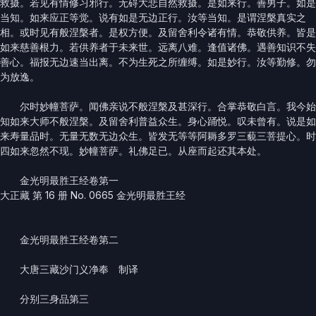
救摄。若见有情修习邪行。无碍大悲自然救摄。是如来行。善男子。如是
当知。如来应正等觉。说有如是无边正行。汝等当知。是谓涅槃真实之
相。或时见有般涅槃者。是权方便。及留舍利令诸有情。恭敬供养。皆是
如来慈善根力。若供养者于未来世。远离八难。逢值诸佛。遇善知识不失
善心。福报无边速当出离。不为生死之所缠缚。如是妙行。汝等勤修。勿
为放逸。
尔时妙幢菩萨。闻佛亲说不般涅槃及甚深行。合掌恭敬白言。我今始
知如来大师不般涅槃。及留舍利普益众生。身心踊悦。叹未曾有。说是如
来寿量品时。无量无数无边众生。皆发无等等阿耨多罗三藐三菩提心。时
四如来忽然不现。妙幢菩萨。礼佛足已。从座而起还其本处。
金光明最胜王经卷第一
大正藏 第 16 册 No. 0665 金光明最胜王经
金光明最胜王经卷第二
大唐三藏沙门义净奉 制译
分别三身品第三