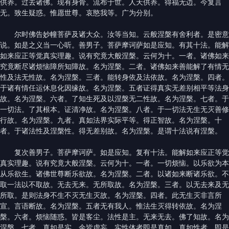
供养。过去诸佛。现有身骨。流布于世。人天供养。得福无边。今复言
无。致生疑惑。惟愿世尊。哀愍我等。广为分别。
尔时佛告妙幢菩萨及诸大众。汝等当知。云般涅槃有舍利者。是密意
说。如是之义当一心听。善男子。菩萨摩诃萨如是应知。有其十法。能解
如来应正等觉真实理趣。说有究竟大般涅槃。云何为十。一者。诸佛如来
究竟断尽诸烦恼障所知障故。名为涅槃。二者。诸佛如来善能解了有情无
性及法无性故。名为涅槃。三者。能转身依及法依故。名为涅槃。四者。
于诸有情任运休息化因缘故。名为涅槃。五者证得真实无差别相平等法身
故。名为涅槃。六者。了知生死及以涅槃无二性故。名为涅槃。七者。于
一切法。了其根本。证清净故。名为涅槃。八者。于一切法无生无灭善修
行故。名为涅槃。九者。真如法界实际平等。得正智故。名为涅槃。十
者。于诸法性及涅槃性。得无差别故。名为涅槃。是谓十法说有涅槃。
复次善男子。菩萨摩诃萨。如是应知。复有十法。能解如来应正等觉
真实理趣。说有究竟大般涅槃。云何为十。一者。一切烦恼。以乐欲为本
从乐欲生。诸佛世尊断乐欲故。名为涅槃。二者。以诸如来断诸乐欲。不
取一法以不取故。无去无来。无所取故。名为涅槃。三者。以无去来及无
所取。是则法身不生不灭无生灭故。名为涅槃。四者。此无生灭非言所
宣。言语断故。名为涅槃。五者无有我人。惟法生灭得转依故。名为涅
槃。六者。烦恼随惑。皆是客尘。法性是主。无来无去。佛了知故。名为
涅槃。七者。真如是实。余皆虚妄。实性体者即是真如。真如性者。即是