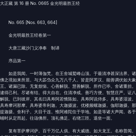
大正藏 第 16 册 No. 0665 金光明最胜王经
No. 665 [Nos. 663, 664]
金光明最胜王经卷第一
大唐三藏沙门义净奉 制译
序品第一
如是我闻。一时薄伽梵。在王舍城鹫峰山顶。于最清净甚深法界。诸
佛之境如来所居。与大苾刍众九万八千人。皆是阿罗汉。能善调伏如大象
王。诸漏已除。无复烦恼。心善解脱。慧善解脱。所作已毕。舍诸重担。
逮得己利。尽诸有结。得大自在。住清净戒。善巧方便。智慧庄严。证八
解脱。已到彼岸。其名曰具寿阿若憍陈如。具寿阿说侍多。具寿婆湿波。
具寿摩诃那摩。具寿婆帝利迦。大迦摄波。优楼频螺迦摄。伽耶迦摄。那
提迦摄。舍利子。大目干连。惟阿难陀住于学地。如是等诸大声闻。各于
晡时从定而起。往诣佛所。顶礼佛足。右绕三匝。退坐一面。
复有菩萨摩诃萨。百千万亿人俱。有大威德。如大龙王。名称普闻。