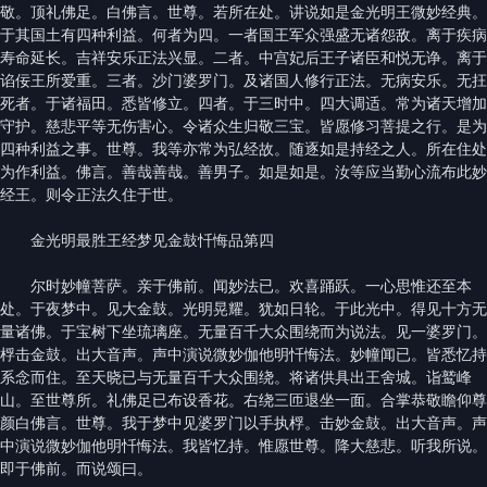
敬。顶礼佛足。白佛言。世尊。若所在处。讲说如是金光明王微妙经典。
于其国土有四种利益。何者为四。一者国王军众强盛无诸怨敌。离于疾病
寿命延长。吉祥安乐正法兴显。二者。中宫妃后王子诸臣和悦无诤。离于
谄佞王所爱重。三者。沙门婆罗门。及诸国人修行正法。无病安乐。无抂
死者。于诸福田。悉皆修立。四者。于三时中。四大调适。常为诸天增加
守护。慈悲平等无伤害心。令诸众生归敬三宝。皆愿修习菩提之行。是为
四种利益之事。世尊。我等亦常为弘经故。随逐如是持经之人。所在住处
为作利益。佛言。善哉善哉。善男子。如是如是。汝等应当勤心流布此妙
经王。则令正法久住于世。
金光明最胜王经梦见金鼓忏悔品第四
尔时妙幢菩萨。亲于佛前。闻妙法已。欢喜踊跃。一心思惟还至本
处。于夜梦中。见大金鼓。光明晃耀。犹如日轮。于此光中。得见十方无
量诸佛。于宝树下坐琉璃座。无量百千大众围绕而为说法。见一婆罗门。
桴击金鼓。出大音声。声中演说微妙伽他明忏悔法。妙幢闻已。皆悉忆持
系念而住。至天晓已与无量百千大众围绕。将诸供具出王舍城。诣鹫峰
山。至世尊所。礼佛足已布设香花。右绕三匝退坐一面。合掌恭敬瞻仰尊
颜白佛言。世尊。我于梦中见婆罗门以手执桴。击妙金鼓。出大音声。声
中演说微妙伽他明忏悔法。我皆忆持。惟愿世尊。降大慈悲。听我所说。
即于佛前。而说颂曰。