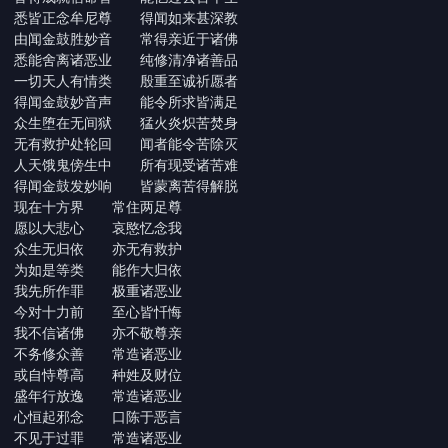
悉皆正念牟尼尊 得闻如来甚深教
由闻金鼓胜妙音 常得亲近于诸佛
悉能舍离诸恶业 纯修清净诸善品
一切天人有情类 殷重至诚祈愿者
得闻金鼓妙音声 能令所求皆满足
众生堕在无间狱 猛火炎炽苦焚身
无有救护处轮回 闻者能令苦除灭
人天饿鬼傍生中 所有现受诸苦难
得闻金鼓发妙响 皆蒙离苦得解脱
现在十方界 常住两足尊
愿以大悲心 哀愍忆念我
众生无归依 亦无有救护
为如是等类 能作大归依
我先所作罪 极重诸恶业
今对十力前 至心皆忏悔
我不信诸佛 亦不敬尊亲
不务修众善 常造诸恶业
或自恃尊高 种姓及财位
盛年行放逸 常造诸恶业
心恒起邪念 口陈于恶言
不见于过罪 常造诸恶业