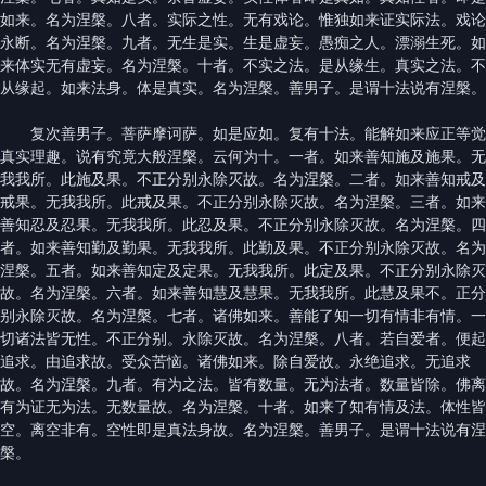
如来。名为涅槃。八者。实际之性。无有戏论。惟独如来证实际法。戏论
永断。名为涅槃。九者。无生是实。生是虚妄。愚痴之人。漂溺生死。如
来体实无有虚妄。名为涅槃。十者。不实之法。是从缘生。真实之法。不
从缘起。如来法身。体是真实。名为涅槃。善男子。是谓十法说有涅槃。
复次善男子。菩萨摩诃萨。如是应如。复有十法。能解如来应正等觉
真实理趣。说有究竟大般涅槃。云何为十。一者。如来善知施及施果。无
我我所。此施及果。不正分别永除灭故。名为涅槃。二者。如来善知戒及
戒果。无我我所。此戒及果。不正分别永除灭故。名为涅槃。三者。如来
善知忍及忍果。无我我所。此忍及果。不正分别永除灭故。名为涅槃。四
者。如来善知勤及勤果。无我我所。此勤及果。不正分别永除灭故。名为
涅槃。五者。如来善知定及定果。无我我所。此定及果。不正分别永除灭
故。名为涅槃。六者。如来善知慧及慧果。无我我所。此慧及果不。正分
别永除灭故。名为涅槃。七者。诸佛如来。善能了知一切有情非有情。一
切诸法皆无性。不正分别。永除灭故。名为涅槃。八者。若自爱者。便起
追求。由追求故。受众苦恼。诸佛如来。除自爱故。永绝追求。无追求
故。名为涅槃。九者。有为之法。皆有数量。无为法者。数量皆除。佛离
有为证无为法。无数量故。名为涅槃。十者。如来了知有情及法。体性皆
空。离空非有。空性即是真法身故。名为涅槃。善男子。是谓十法说有涅
槃。