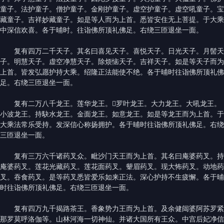
童子。法护童子。僧护童子。金刚护童子。虚空护童子。虚空吼童子。宝
藏童子。吉祥妙藏童子。如是等人而为上首。悉皆安住无上菩提。于大乘
中深信欢喜。各于晡时。往诣佛所顶礼佛足。右绕三匝退坐一面。
复有四万二千天子。其名曰喜见天子。喜悦天子。日光天子。月髻天
子。明慧天子。虚空净慧天子。除烦恼天子。吉祥天子。如是等天子而为
上首。皆发弘愿护持大乘。绍隆正法能使不绝。各于晡时往诣佛所顶礼佛
足。右绕三匝退坐一面。
复有二万八千龙王。莲华龙王。𧫦罗叶龙王。大力龙王。大吼龙王。
小波龙王。持駃水龙王。金面龙王。如意龙王。如是等龙王而为上首。于
大乘法常乐受持。发深信心称扬拥护。各于晡时往诣佛所顶礼佛足。右绕
三匝退坐一面。
复有三万六千诸药叉众。毗沙门天王而为上首。其名曰庵婆药叉。持
庵婆药叉。莲花光藏药叉。莲花面药叉。颦眉药叉。现大怖药叉。动地药
叉。吞食药叉。是等药叉悉皆爱乐如来正法。深心护持不生疲懈。各于晡
时往诣佛所顶礼佛足。右绕三匝退坐一面。
复有四万九千揭路茶王。香象势力王而为上首。及余健闼婆阿苏罗紧
那罗莫呼洛伽等。山林河海一切神仙。并诸大国所有王众。中宫后妃净信