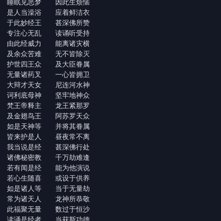
睡眠见恶梦 因此生烦恼
是人当澡浴 应着鲜洁衣
于此妙经王 甚深佛所赞
专注心无乱 读诵听受持
由此经威力 能离诸灾横
及余众苦难 无不皆除灭
护世四王众 及大臣眷属
无量诸药叉 一心皆拥卫
大辩才天女 尼连河水神
诃利底母神 坚牢地神众
梵王帝释主 龙王紧那罗
及金翅鸟王 阿苏罗天众
如是天神等 并将其眷属
皆来护是人 昼夜常不离
我当说是经 甚深佛行处
诸佛秘密教 千万劫难逢
若有闻是经 能为他演说
若心生随喜 或设于供养
如是诸人等 当于无量劫
常为诸天人 龙神所恭敬
此福聚无量 数过于恒沙
读诵是经者 当获斯功德