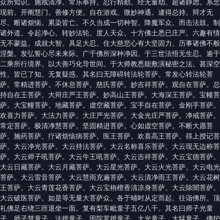
众所知识。施戒清净。常乐奉持。忍行精勤。经无量劫。超诸静虑。系念
现前。开阐慧门。善修方便。自在游戏。微妙神通。逮得总持。辩才无
尽。断诸烦恼。累染皆亡。不久当成一切种智。降魔军众。而击法鼓。制
诸外道。令起净心。转妙法轮。度人天众。十方佛土悉已庄严。六趣有情
无不蒙益。成就大智。具足大忍。住大慈悲心有大坚固力。历事诸佛不般
涅槃。发弘誓心尽未来际。广于佛所深种净因。于三世法悟无生忍。逾于
二乘所行境界。以大善巧化导世间。于大师教悉能敷演秘密之法。甚深空
性。皆已了知。无复疑惑。其名曰无障碍转法轮菩萨。常发心转法轮菩
萨。常精进菩萨。不休息菩萨。慈氏菩萨。妙吉祥菩萨。观自在菩萨。总
持自在王菩萨。大辩庄严王菩萨。妙高山王菩萨。大海深王菩萨。宝幢菩
萨。大宝幢菩萨。地藏菩萨。虚空藏菩萨。宝手自在菩萨。金刚手菩萨。
欢喜力菩萨。大法力菩萨。大庄严光菩萨。大金光庄严菩萨。净戒菩萨。
常定菩萨。极清净慧菩萨。坚固精进菩萨。心如虚空菩萨。不断大愿菩
萨。施药菩萨。疗诸烦恼病菩萨。医王菩萨。欢喜高王菩萨。得上授记菩
萨。大云净光菩萨。大云持法菩萨。大云名称喜乐菩萨。大云现无边称菩
萨。大云师子吼菩萨。大云牛王吼菩萨。大云吉祥菩萨。大云宝德菩萨。
大云日藏菩萨。大云月藏菩萨。大云星光菩萨。大云火光菩萨。大云电光
菩萨。大云雷音菩萨。大云慧雨充遍菩萨。大云清净雨王菩萨。大云花树
王菩萨。大云青莲花香菩萨。大云宝栴檀香清凉身菩萨。大云除闇菩萨。
大云破医菩萨。如是等无量大菩萨众。各于晡时从定而起。往诣佛所。顶
礼佛足右绕三匝退坐一面。复有梨车毗童子五亿八千。其名曰师子光童
子。师子慧童子。法授童子。因陀罗授童子。大光童子。大猛童子。佛护