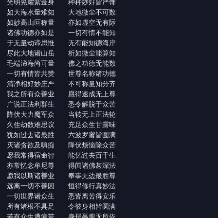
光明晃耀紫金身 种种妙好皆严饰
如大海水量难知 大地微尘不可数
如妙高山叵称量 亦如虚空无有际
诸佛功德亦如是 一切有情不能知
于无量劫谛思惟 无有能知德海岸
尽此大地诸山岳 析如微尘能算知
毛端渧海尚可量 佛之功德无能数
一切有情皆共赞 世尊名称诸功德
清净相好妙庄严 不可称量知分齐
我之所有众善业 愿得速成无上尊
广说正法利群生 悉令解脱于众苦
降伏大力魔军众 当转无上正法轮
久住劫数难思议 充足众生甘露味
犹如过去诸最胜 六波罗蜜皆圆满
灭诸贪欲及嗔痴 降伏烦恼除众苦
愿我常得宿命智 能忆过去百千生
亦常忆念牟尼尊 得闻诸佛甚深法
愿我以斯诸善业 奉事无边最胜尊
远离一切不善因 恒得修行真妙法
一切世界诸众生 悉皆离苦得安乐
所有诸根不具足 令彼身相皆圆满
若有众生遭病苦 身形羸瘦无所依