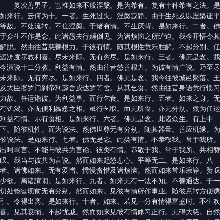
复次善男子。岂惟如来不般涅槃。是为希有。复有十种希有之法。是
如来行。云何为十。一者。生死过失。涅槃寂静。由于生死及以涅槃证平
等故。不处流转。不住涅槃。于诸有情。不生厌背。是如来行。二者。佛
于众生不作是念。此诸愚夫行颠倒见。为诸烦恼之所缠迫。我今开悟令其
解脱。然由往昔慈善根力。于彼有情。随其根性意乐胜解。不起分别。任
运济度示教利喜。尽未来际。无有穷尽。是如来行。三者。佛无是念。我
今演说十二分教。利益有情。然由往昔慈善根力。为彼有情广说。乃至尽
未来际。无有穷尽。是如来行。四者。佛无是念。我今往彼城邑聚落。王
及大臣婆罗门刹帝利薜舍戍达罗等舍。从其乞食。然由往昔身语意行惯习
力故。任运诣彼。为利益事。而行乞食。是如来行。五者。如来之身。无
有饥渴。亦无便利羸惫之相。虽行乞取。而无所食。亦无分别。然为任运
利益有情。示有食相。是如来行。六者。佛无是念。此诸众生。有上中
下。随彼机性。而为说法。然佛世尊无有分别。随其器量。善应机缘。为
彼说法。是如来行。七者。佛无是念。此类有情。不恭敬我。常于我所。
出呵骂言。不能与彼共为言论。彼类有情。恭敬于我。常于我所。共相赞
叹。我当与彼共为言说。然而如来起慈悲心。平等无二。是如来行。八
者。诸佛如来。无有爱憎。憍慢贪惜及诸烦恼。然而如来常乐寂静。赞叹
少欲。离诸諠闹。是如来行。九者。如来无有一法不知。不善通达。于一
切处镜智现前无有分别。然而如来。见彼有情所作事业。随彼意转方便诱
引。令得出离。是如来行。十者。如来。若见一分有情得富盛时。不生欢
喜。见其衰损。不起忧戚。然而如来见彼有情修习正行。无碍大慈。自然