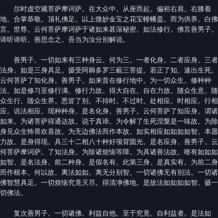
尔时虚空藏菩萨摩诃萨。在大众中。从座而起。偏袒右肩。右膝着
地。合掌恭敬。顶礼佛足。以上微妙金宝之花宝幢幡盖。而为供养。白佛
言。世尊。云何菩萨摩诃萨于诸如来甚深秘密。如法修行。佛言善男子。
谛听谛听。善思念之。吾当为汝分别解说。
善男子。一切如来有三种身云。何为三。一者化身。二者应身。三者
法身。如是三身具足。摄受阿耨多罗三藐三菩提。若正了知。速出生死。
云何菩萨了知化身。善男子。如来昔在修行地中。为一切众生。修种种
法。如是修习至修行满。修行力故。得大自在。自在力故。随众生意。随
众生行。随众生界。悉皆了别。不待时。不过时。处相应。时相应。行相
应。说法相应。现种种身。是名化身。善男子。云何菩萨了知应身。谓诸
如来。为诸菩萨得通达故。说于真谛。为令解了生死涅槃是一味故。为除
身见众生怖畏欢喜故。为无边佛法而作本故。如实相应如如如如智。本愿
力故。是身得现。具三十二相八十种好项背圆光。是名应身。善男子。云
何菩萨摩诃萨。了知法身。为除诸烦恼等障。为具诸善法故。唯有如如如
如智。是名法身。前二种身。是假名有。此第三身。是真实有。为前二身
而作根本。何以故。离法如如。离无分别智。一切诸佛无有别法。一切诸
佛智慧具足。一切烦恼究竟灭尽。得清净佛地。是故法如如如如智。摄一
切佛法。
复次善男子。一切诸佛。利益自他。至于究竟。自利益者。是法如