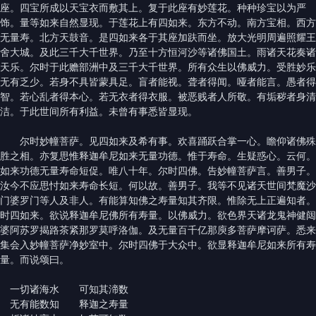
座。四宝所成以天宝衣而敷其上。复于此座有妙莲花。种种珍宝以为严
饰。量等如来自然显现。于莲花上有四如来。东方不动。南方宝相。西方
无量寿。北方天鼓音。是四如来各于其座加趺而坐。放大光明周遍照耀王
舍大城。及此三千大千世界。乃至十方恒河沙等诸佛国土。雨诸天花奏诸
天乐。尔时于此赡部洲中及三千大千世界。所有众生以佛威力。受胜妙乐
无有乏少。若身不具皆蒙具足。盲者能视。聋者得闻。哑者能言。愚者得
智。若心乱者得本心。若无衣者得衣服。被恶贱者人所敬。有垢秽者身清
洁。于此世间所有利益。未曾有事悉皆显现。
尔时妙幢菩萨。见四如来及希有事。欢喜踊跃合掌一心。瞻仰诸佛殊
胜之相。亦复思惟释迦牟尼如来无量功德。惟于寿命。生疑惑心。云何。
如来功德无量寿命短促。唯八十年。尔时四佛。告妙幢菩萨言。善男子。
汝今不应思忖如来寿命长短。何以故。善男子。我等不见诸天世间梵魔沙
门婆罗门等人及非人。有能算知佛之寿量知其齐限。惟除无上正遍知者。
时四如来。欲说释迦牟尼佛所有寿量。以佛威力。欲色界天诸龙鬼神健闼
婆阿苏罗揭路茶紧那罗莫呼洛伽。及无量百千亿那庾多菩萨摩诃萨。悉来
集会入妙幢菩萨净妙室中。尔时四佛于大众中。欲显释迦牟尼如来所有寿
量。而说颂曰。
一切诸海水 可知其渧数
无有能数知 释迦之寿量