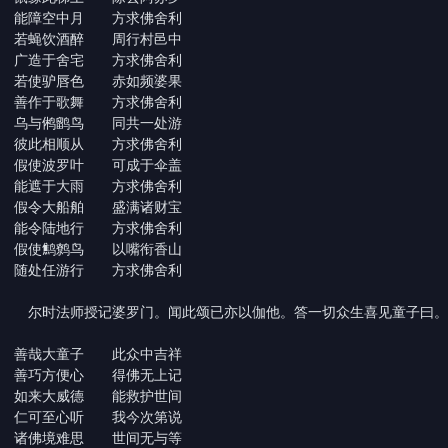
能障空中月 方求佛舍利
若蝇饮酒醉 周行村邑中
广造于舍宅 方求佛舍利
若使驴唇色 赤如频婆果
善作于歌舞 方求佛舍利
乌与鸺鹠鸟 同共一处游
彼此相顺从 方求佛舍利
假使波罗叶 可成于伞盖
能遮于大雨 方求佛舍利
假令大船舶 盛满诸财宝
能令陆地行 方求佛舍利
假使鹪鹩鸟 以嘴衔香山
随处任游行 方求佛舍利
尔时法师授记婆罗门。闻此颂已亦以伽他。答一切众生喜见童子曰。
善哉大童子 此众中吉祥
善巧方便心 得佛无上记
如来大威德 能救护世间
仁可至心听 我今次第说
诸佛境难思 世间无与等