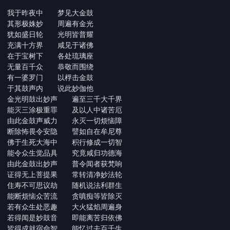
我于昨夜中 梦见大金鼓
其形极姝妙 周遍有金光
犹如盛日轮 光明皆普耀
充满十方界 咸见于诸佛
在于宝树下 各处琉璃座
无量百千众 恭敬而围绕
有一婆罗门 以桴击金鼓
于其鼓声内 说此妙伽他
金光明鼓出妙声 遍至三千大千界
能灭三涂极重罪 及以人中诸苦厄
由此金鼓声威力 永灭一切烦恼障
断除怖畏令安隐 譬如自在牟尼尊
佛于生死大海中 积行修成一切智
能令众生觉品具 究竟咸归功德海
由此金鼓出妙声 普令闻者获梵响
证得无上菩提果 常转清净妙法轮
住寿不可思议劫 随机说法利群生
能断烦恼众苦流 贪嗔痴等皆除灭
若有众生处恶趣 大火猛焰周遍身
若得闻是妙鼓音 即能离苦归依佛
皆得成就宿命智 能忆过去百千生