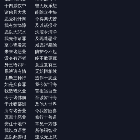
于四威仪中 曾无欢乐想
诸佛具大悲 能除众生怖
愿受我忏悔 令得离忧苦
我有烦恼障 及以诸报业
愿以大悲水 洗濯令清净
我先作诸罪 及现造恶业
至心皆发露 咸愿得蠲除
未来诸恶业 防护令不起
设令有违者 终不敢覆藏
身三语四种 意业复有三
系缚诸有情 无始恒相续
由斯三种行 造作十恶业
如是众多罪 我今皆忏悔
我造诸恶业 苦报当自受
今于诸佛前 至诚皆忏悔
于此赡部洲 及他方世界
所有诸善业 今我皆随喜
愿离十恶业 修行十善道
安住十地中 常见十方佛
我以身语意 所修福智业
愿以此善根 速成无上慧