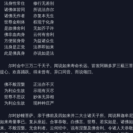
法身性常住 修行无差别
诸佛体皆同 所说法亦尔
诸佛无作者 亦复本无生
世尊金刚体 权现于化身
是故佛舍利 无如芥子许
佛非血肉身 云何有舍利
方便留身骨 为益诸众生
法身是正觉 法界即如来
此是佛真身 亦说如是法
尔时会中三万二千天子。闻说如来寿命长远。皆发阿耨多罗三藐三菩
提心。欢喜踊跃。得未曾有。异口同音。而说颂曰。
佛不般涅槃 正法亦不灭
为利众生故 示现有灭尽
世尊不思议 妙体无异相
为利众生故 现种种庄严
尔时妙幢菩萨。亲于佛前及四如来并二大士诸天子所。闻说释迦牟尼
如来寿量事已。复从座起。合掌恭敬。白佛言。世尊。若实如是。诸佛如
来。不般涅槃。无舍利者。云何经中。说有涅槃及佛舍利。令诸人天恭敬