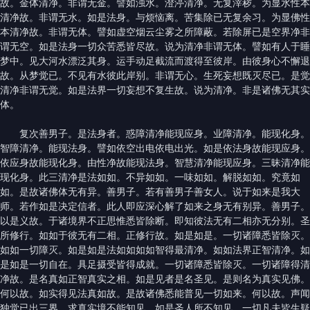
故。金体清净。非谓无金。譬如浊水。澄渟清净。无复滓秽。为显水性本
清净故。非谓无水。如是法身。与烦恼离。苦集除已无复余习。为显佛性
本清净故。非谓无体。譬如虚空烟云尘雾之所障蔽。若除屏已是空界净非
谓无空。如是法身一切众苦悉皆尽故。说为清净非谓无体。譬如有人于睡
梦中。见大河水漂泛其身。运手动足截流而渡得至彼岸。由彼身心不懈退
故。从梦觉已。不见有水彼此岸别。非谓无心。生死妄想既灭尽已。是觉
清净非谓无觉。如是法界一切妄想不复生故。说为清净。非是诸佛无其实
体。
复次善男子。是法身者。惑障清净能现应身。业障清净。能现化身。
智障清净。能现法身。譬如依空出电依电出光。如是依法身故能现应身。
依应身故能现化身。由性净故能现法身。智慧清净能现应身。三昧清净能
现化身。此三清净是法如如。不异如如。一味如如。解脱如如。究竟如
如。是故诸佛体无有异。善男子。若有善男子善女人。说于如来是我大
师。若作如是决定信者。此人即应深心解了如来之身无有别异。善男子。
以是义故。于诸境界不正思惟悉皆除断。即知彼法无有二相亦无分别。圣
所修行。如如于彼无有二相。正修行故。如是如是。一切诸障悉皆除灭。
如如一切障灭。如是如是法如如如如智得最清净。如如法界正智清净。如
是如是一切自在。具足摄受皆得成就。一切诸障悉皆除灭。一切诸障得清
净故。是名真如正智真实之相。如是见者是名圣见。是则名为真实见佛。
何以故。如实得见法真如故。是故诸佛悉能普见一切如来。何以故。声闻
独觉已出三界。求真实境不能知见。如是圣人所不知见。一切凡夫皆生疑