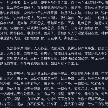
如。利益他者。是如如智。能于自他利益之事。而得自在成就种种无边用
故。是故分别一切佛法。有无量无边种种差别。善男子。譬如依止妄想思
惟说种种烦恼。说种种业用说种种果报。如是依法如如。依如如智。说种
种佛法。说种种独觉法。说种种声闻法。依法如如。依如如智。一切佛法
自在成就。是为第一不可思议。譬如画空作庄严具。是难思议。如是依法
如如。依如如智。成就佛法亦难思议。善男子。云何法如如如如智。二无
分别。而得自在。事业成就。善男子。譬如如来入于涅槃愿自在故。种种
事业皆得成就。法如如如如智。自在事成。亦复如是。
复次菩萨摩诃萨。入无心定。依前愿力。从禅定起作众事业。如是二
法。无有分别。自在事成。善男子。譬如日月无有分别。亦如水镜无有分
别。光明亦无分别。三种和合得有影生。如是法如如如如智。亦无分别。
以愿自在故。众生有感现应化身。如日月影和合出现。
复次善男子。譬如无量无边水镜依于光故。空影得现种种异相。空者
即是无相。善男子。如是受化诸弟子等。是法身影。以愿力故于二种身现
种种相。于法身地无有异相。善男子。依此二身。一切诸佛。说有余涅
槃。依此法身。说无余涅槃。何以故。一切余法。究竟尽故。依此三身。
一切诸佛说无住处涅槃。为二身故不住涅槃。离于法身。无有别佛。何故
二身不住涅槃。二身假名不实。念念生灭不定住故。数数出现以不定故。
法身不尔。是故二身不住涅槃。法身不二。是故不住涅槃。故依三身说无