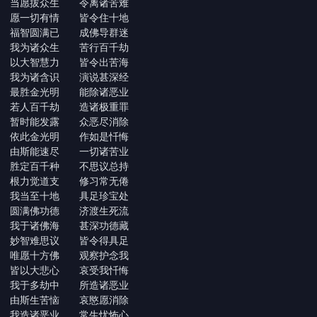
当愿拔众生 令离诸苦难
愿一切有情 皆令住十地
福智圆满已 成佛导群迷
我为诸众生 苦行百千劫
以大智慧力 皆令出苦海
我为诸含识 演说甚深经
最胜金光明 能除诸恶业
若人百千劫 造诸极重罪
暂时能发露 众恶尽消除
依此金光明 作如是忏悔
由斯能速尽 一切诸苦业
胜定百千种 不思议总持
根力觉道支 修习常无倦
我当至十地 具足珍宝处
圆满佛功德 济渡生死流
我于诸佛海 甚深功德藏
妙智难思议 皆令得具足
唯愿十方佛 观察护念我
皆以大悲心 哀受我忏悔
我于多劫中 所造诸恶业
由斯生苦恼 哀愍愿消除
我造诸恶业 常生忧怖心