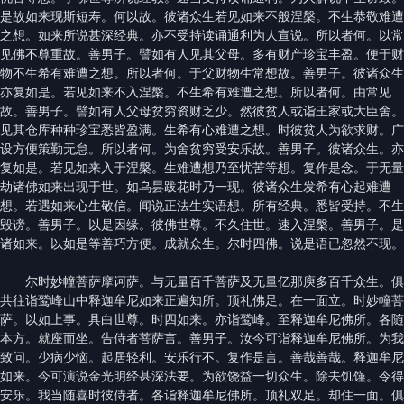
是故如来现斯短寿。何以故。彼诸众生若见如来不般涅槃。不生恭敬难遭
之想。如来所说甚深经典。亦不受持读诵通利为人宣说。所以者何。以常
见佛不尊重故。善男子。譬如有人见其父母。多有财产珍宝丰盈。便于财
物不生希有难遭之想。所以者何。于父财物生常想故。善男子。彼诸众生
亦复如是。若见如来不入涅槃。不生希有难遭之想。所以者何。由常见
故。善男子。譬如有人父母贫穷资财乏少。然彼贫人或诣王家或大臣舍。
见其仓库种种珍宝悉皆盈满。生希有心难遭之想。时彼贫人为欲求财。广
设方便策勤无怠。所以者何。为舍贫穷受安乐故。善男子。彼诸众生。亦
复如是。若见如来入于涅槃。生难遭想乃至忧苦等想。复作是念。于无量
劫诸佛如来出现于世。如乌昙跋花时乃一现。彼诸众生发希有心起难遭
想。若遇如来心生敬信。闻说正法生实语想。所有经典。悉皆受持。不生
毁谤。善男子。以是因缘。彼佛世尊。不久住世。速入涅槃。善男子。是
诸如来。以如是等善巧方便。成就众生。尔时四佛。说是语已忽然不现。
尔时妙幢菩萨摩诃萨。与无量百千菩萨及无量亿那庾多百千众生。俱
共往诣鹫峰山中释迦牟尼如来正遍知所。顶礼佛足。在一面立。时妙幢菩
萨。以如上事。具白世尊。时四如来。亦诣鹫峰。至释迦牟尼佛所。各随
本方。就座而坐。告侍者菩萨言。善男子。汝今可诣释迦牟尼佛所。为我
致问。少病少恼。起居轻利。安乐行不。复作是言。善哉善哉。释迦牟尼
如来。今可演说金光明经甚深法要。为欲饶益一切众生。除去饥馑。令得
安乐。我当随喜时彼侍者。各诣释迦牟尼佛所。顶礼双足。却住一面。俱