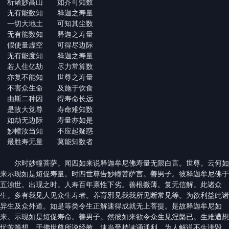
析诸妙高山 如芥可知数
无有能数知 释迦之寿量
一切大地土 可知其尘数
无有能数知 释迦之寿量
假使量虚空 可得尽边际
无有能度知 释迦之寿量
若人住亿劫 尽力常算数
亦复不能知 世尊之寿量
不害众生命 及施于饮食
由斯二种因 得寿命长远
是故大觉尊 寿命难知数
如劫无边际 寿量亦如是
妙幢汝当知 不应起疑惑
最胜寿无量 莫能知数者
尔时妙幢菩萨。闻四如来说释迦牟尼佛寿量无限白言。世尊。云何如
来示现如是短促寿量。时四世尊告妙幢菩萨言。善男子。彼释迦牟尼佛于
五浊世。出现之时。人寿百年禀性下劣。善根微薄。复无信解。此诸众
生。多有我见人见众生寿者。养育邪见我我所见断常见等。为欲利益此诸
异生及众外道。如是等类令生正解速得成就无上菩提。是故释迦牟尼如
来。示现如是短促寿命。善男子。然彼如来欲令众生见涅槃已。生难遭想
忧苦等想。于佛世尊所说经教。速当受持读诵通利。为人解说不生谤毁。