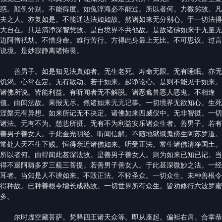
惑。颠倒分别。不能得度。如兔浮海必不能过。所以者何。力微劣故。凡
夫之人。亦复如是。不能通达法如如故。然诸如来无分别心。于一切法得
大自在。具足清净深智慧故。是自境界不共他故。是故诸佛如来于无量无
边阿僧祇劫。不惜身命。难行苦行。方得此身最上无比。不可思议。过言
说境。是妙寂静离诸怖畏。
善男子。如是知见法真如者。无生老死。寿命无限。无有睡眠。亦无
饥渴。心常在定。无有散动。若于如来。起诤论心。是则不能见于如来。
诸佛所说。皆能利益。有听闻者无不解脱。诸恶禽兽恶人恶鬼。不相逢
值。由闻法故。果报无尽。然诸如来无无记事。一切境界无欲知心。生死
涅槃无有异想。如来所记无不决定。诸佛如来四威仪中。无非智摄。一切
诸法。无有不为。慈悲所摄。无有不为利益安乐诸众生者。善男子。若有
善男子善女人。于此金光明经。听闻信解。不随地狱饿鬼傍生阿苏罗道。
常处人天不生下贱。恒得亲近诸佛如来。听受正法。常生诸佛清净国土。
所以者何。由得闻此甚深法故。是善男子善女人。则为如来已知已记。当
得不退阿耨多罗三藐三菩提。若善男子善女人。于此甚深微妙之法。一经
耳者。当知是人不谤如来。不毁正法。不轻圣众。一切众生。未种善根令
得种故。已种善根令增长成熟故。一切世界所有众生。皆劝修行六波罗蜜
多。
尔时虚空藏菩萨。梵释四王诸天众等。即从座起。偏袒右肩。合掌恭