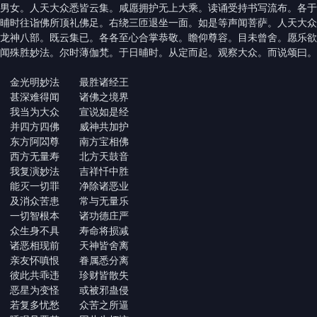
男女。人天大众悉皆云集。咸愿拥护无上大乘。读诵受持书写流布。各于
晡时往诣佛所顶礼佛足。右绕三匝退坐一面。如是等声闻菩萨。人天大众
龙神八部。既云集已。各各至心合掌恭敬。瞻仰尊容。目未曾舍。愿乐欲
闻殊胜妙法。尔时薄伽梵。于日晡时。从定而起。观察大众。而说颂曰。
金光明妙法 最胜诸经王
甚深难得闻 诸佛之境界
我当为大众 宣说如是经
并四方四佛 威神共加护
东方阿閦尊 南方宝相佛
西方无量寿 北方天鼓音
我复演妙法 吉祥忏中胜
能灭一切罪 净除诸恶业
及消众苦患 常与无量乐
一切智根本 诸功德庄严
众生身不具 寿命将损减
诸恶相现前 天神皆舍离
亲友怀嗔恨 眷属悉分离
彼此共乖违 珍财皆散失
恶星为变怪 或被邪蛊侵
若复多忧愁 众苦之所逼