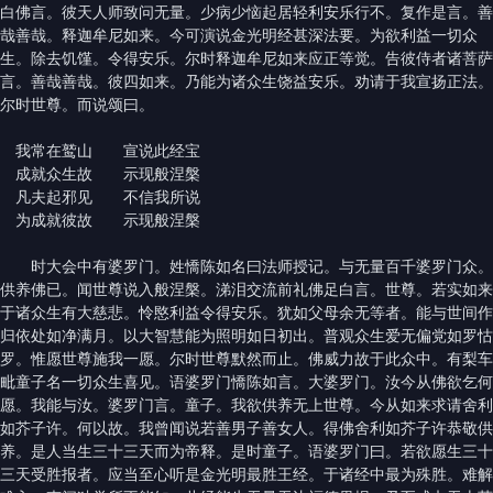
白佛言。彼天人师致问无量。少病少恼起居轻利安乐行不。复作是言。善
哉善哉。释迦牟尼如来。今可演说金光明经甚深法要。为欲利益一切众
生。除去饥馑。令得安乐。尔时释迦牟尼如来应正等觉。告彼侍者诸菩萨
言。善哉善哉。彼四如来。乃能为诸众生饶益安乐。劝请于我宣扬正法。
尔时世尊。而说颂曰。
我常在鹫山 宣说此经宝
成就众生故 示现般涅槃
凡夫起邪见 不信我所说
为成就彼故 示现般涅槃
时大会中有婆罗门。姓憍陈如名曰法师授记。与无量百千婆罗门众。
供养佛已。闻世尊说入般涅槃。涕泪交流前礼佛足白言。世尊。若实如来
于诸众生有大慈悲。怜愍利益令得安乐。犹如父母余无等者。能与世间作
归依处如净满月。以大智慧能为照明如日初出。普观众生爱无偏党如罗怙
罗。惟愿世尊施我一愿。尔时世尊默然而止。佛威力故于此众中。有梨车
毗童子名一切众生喜见。语婆罗门憍陈如言。大婆罗门。汝今从佛欲乞何
愿。我能与汝。婆罗门言。童子。我欲供养无上世尊。今从如来求请舍利
如芥子许。何以故。我曾闻说若善男子善女人。得佛舍利如芥子许恭敬供
养。是人当生三十三天而为帝释。是时童子。语婆罗门曰。若欲愿生三十
三天受胜报者。应当至心听是金光明最胜王经。于诸经中最为殊胜。难解