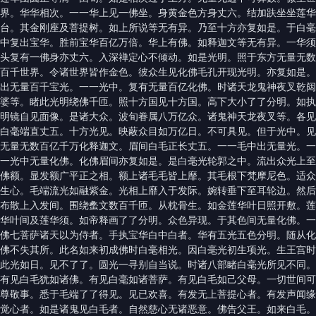
界。华华相次。一一华上见一佛坐。身黄金色方身丈六。结加趺坐坐莲华
台。其金刚座及菩提树。如上所说等无有异。乃至十方亦复如是。于白毫
中复出宝华。胜前宝华百亿万倍。华上有佛。如释迦文等无有异。一华须
头复有一佛身亦丈六。入深禅定心不倾动。如是光明。照于东方无量无数
百千世界。令诸世界皆作金色。彼众生见化佛毛孔开现光明。亦复如是。
出无量百千宝光。一一光中。复有无量百亿化佛。时诸天龙鬼神夜叉乾闼
婆等。睹此光明绕佛千匝。照十方国见十方国。高下大小了了分明。如执
明镜自见面像。是诸大众。波旬眷属八万亿众。诸鬼神天龙夜叉等。各见
白毫端直丈五。十方光见。映蔽众目如万亿日。不可具见。但于光中。见
无量无数百亿千万化释迦文。眉间白毛正长丈五。一一毛中出无量光。一
一光中无量化佛。化佛眉间亦复如是。是白毫光轮郭之中。流出众光上至
佛额。显发额广平正之相。额上诸毛毛皆上靡。其毛根下梵摩尼色。适众
生心。毛端流光如融紫金。光相上靡入于发际。婉转垂下至耳轮边。然后
布散上入发间。围绕䗍文数百千匝。从枕骨生。如金莲华叶日照开敷。莲
华叶间及莲华须。如帝释画了了分明。众色异现。于其色间无量化佛。一
佛七菩萨诸天以为侍者。手执宝华白中白者。华有五光五色分明。随从化
佛不失其所。此名如来初成佛时白毫相光。因白毫光初生项光。生王宫时
此光如日。见不了了。圆光一寻别自当说。时诸八部睹白毫光所见不同。
有见白毛犹如诸佛。有见白毫如诸菩萨。有见白毛如己父母。一切世间可
尊敬事。悉于毛端了了得见。见已欢喜。有发无上菩提心者。有发声闻缘
觉心者。如是诸鬼见白毛者。自然慈心无诸恶意。佛告父王。如来白毛。