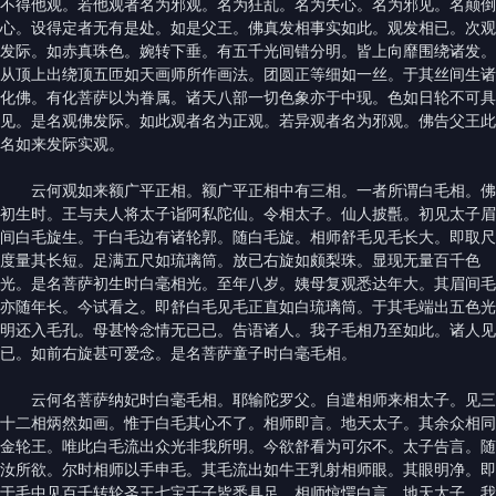
不得他观。若他观者名为邪观。名为狂乱。名为失心。名为邪见。名颠倒
心。设得定者无有是处。如是父王。佛真发相事实如此。观发相已。次观
发际。如赤真珠色。婉转下垂。有五千光间错分明。皆上向靡围绕诸发。
从顶上出绕顶五匝如天画师所作画法。团圆正等细如一丝。于其丝间生诸
化佛。有化菩萨以为眷属。诸天八部一切色象亦于中现。色如日轮不可具
见。是名观佛发际。如此观者名为正观。若异观者名为邪观。佛告父王此
名如来发际实观。
云何观如来额广平正相。额广平正相中有三相。一者所谓白毛相。佛
初生时。王与夫人将太子诣阿私陀仙。令相太子。仙人披㲲。初见太子眉
间白毛旋生。于白毛边有诸轮郭。随白毛旋。相师舒毛见毛长大。即取尺
度量其长短。足满五尺如琉璃筒。放已右旋如颇梨珠。显现无量百千色
光。是名菩萨初生时白毫相光。至年八岁。姨母复观悉达年大。其眉间毛
亦随年长。今试看之。即舒白毛见毛正直如白琉璃筒。于其毛端出五色光
明还入毛孔。母甚怜念情无已已。告语诸人。我子毛相乃至如此。诸人见
已。如前右旋甚可爱念。是名菩萨童子时白毫毛相。
云何名菩萨纳妃时白毫毛相。耶输陀罗父。自遣相师来相太子。见三
十二相炳然如画。惟于白毛其心不了。相师即言。地天太子。其余众相同
金轮王。唯此白毛流出众光非我所明。今欲舒看为可尔不。太子告言。随
汝所欲。尔时相师以手申毛。其毛流出如牛王乳射相师眼。其眼明净。即
于毛中见百千转轮圣王七宝千子皆悉具足。相师惊愕白言。地天太子。我