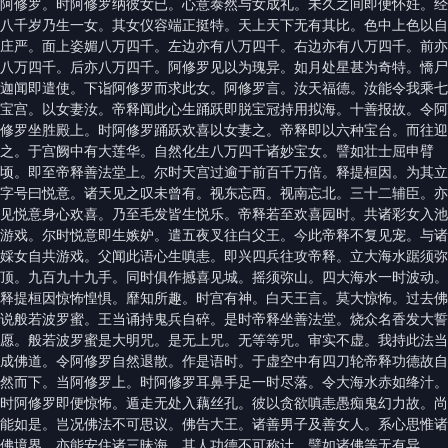
阿修罗。时阿修罗纳彼女已。心意泰然与女成礼。未久之间即便怀妊。经
八千岁乃生一女。其女仪容端正挺特。天上天下无有其比。色中上色以自
庄严。面上姿媚八万四千。左边亦有八万四千。右边亦有八万四千。前亦
八万四千。后亦八万四千。阿修罗见以为瑰异。如月处星甚为奇特。憍尸
迦闻即遣使。下诣阿修罗而求此女。阿修罗言。汝天福德。汝能令我乘七
宝宫。以女妻汝。帝释闻此心生踊跃即脱宝冠持用拟海。十善报故。令阿
修罗坐胜殿上。时阿修罗踊跃欢喜以女妻之。帝释即以六种宝台。而往迎
之。于宫阙中有大莲华。自然化生八万四千诸妙宝女。譬如壮士屈申臂
顷。即至帝释善法堂上。尔时天宫过逾于前百千万倍。释提桓因。为其立
字号曰悦意。诸天见之叹未曾有。视东忘西。视南忘北。三十二辅臣。亦
见悦意身心欢喜。乃至毛发皆生悦乐。帝释若至欢喜园时。共诸彩女入池
游戏。尔时悦意即生嫉妒。遣五夜叉往白父王。今此帝释不复见宠。与诸
婇女自共游戏。父闻此语心生嗔恚。即兴四兵往攻帝释。立大海水踞须弥
顶。九百九十九手。同时俱作撼喜见城。摇须弥山。四大海水一时波动。
释提桓因惊怖惶惧。靡知所趣。时宫有神。白天王言。莫大惊怖。过去佛
说般若波罗蜜。王当诵持鬼兵自碎。是时帝释坐善法堂。烧众名香发大誓
愿。般若波罗蜜是大明咒。是无上咒。无等等咒。审实不虚。我持此法当
成佛道。令阿修罗自然退散。作是语时。于虚空中有四刀轮帝释功德故自
然而下。当阿修罗上。时阿修罗耳鼻手足一时尽落。令大海水赤如绛汁。
时阿修罗即便惊怖。遁走无处入藕丝孔。彼以贪欲嗔恚愚痴鬼幻力故。尚
能如是。岂况佛法不可思议。佛告大王。诸善男子及善女人。系心思惟诸
佛境界。亦能安住诸三昧海。其人功德不可称计。譬如诸佛等无有异。