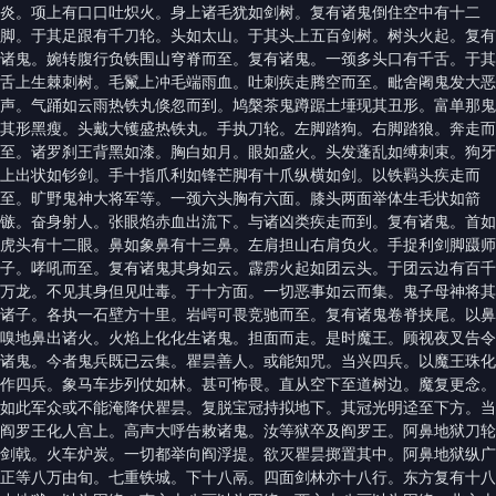
炎。项上有口口吐炽火。身上诸毛犹如剑树。复有诸鬼倒住空中有十二
脚。于其足跟有千刀轮。头如太山。于其头上五百剑树。树头火起。复有
诸鬼。婉转腹行负铁围山穹脊而至。复有诸鬼。一颈多头口有千舌。于其
舌上生棘刺树。毛鬣上冲毛端雨血。吐刺疾走腾空而至。毗舍阇鬼发大恶
声。气踊如云雨热铁丸倏忽而到。鸠槃茶鬼蹲踞土埵现其丑形。富单那鬼
其形黑瘦。头戴大镬盛热铁丸。手执刀轮。左脚踏狗。右脚踏狼。奔走而
至。诸罗刹王背黑如漆。胸白如月。眼如盛火。头发蓬乱如缚刺束。狗牙
上出状如钐剑。手十指爪利如锋芒脚有十爪纵横如剑。以铁羁头疾走而
至。旷野鬼神大将军等。一颈六头胸有六面。膝头两面举体生毛状如箭
镞。奋身射人。张眼焰赤血出流下。与诸凶类疾走而到。复有诸鬼。首如
虎头有十二眼。鼻如象鼻有十三鼻。左肩担山右肩负火。手捉利剑脚蹑师
子。哮吼而至。复有诸鬼其身如云。霹雳火起如团云头。于团云边有百千
万龙。不见其身但见吐毒。于十方面。一切恶事如云而集。鬼子母神将其
诸子。各执一石壁方十里。岩崿可畏竞驰而至。复有诸鬼卷脊挟尾。以鼻
嗅地鼻出诸火。火焰上化化生诸鬼。担面而走。是时魔王。顾视夜叉告令
诸鬼。今者鬼兵既已云集。瞿昙善人。或能知咒。当兴四兵。以魔王珠化
作四兵。象马车步列仗如林。甚可怖畏。直从空下至道树边。魔复更念。
如此军众或不能淹降伏瞿昙。复脱宝冠持拟地下。其冠光明迳至下方。当
阎罗王化人宫上。高声大呼告敕诸鬼。汝等狱卒及阎罗王。阿鼻地狱刀轮
剑戟。火车炉炭。一切都举向阎浮提。欲灭瞿昙掷置其中。阿鼻地狱纵广
正等八万由旬。七重铁城。下十八鬲。四面剑林亦十八行。东方复有十八