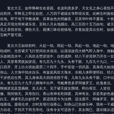
复次大王。如帝释树生欢喜园。名波利质多罗。天女见之身心喜悦不
自胜持。帝释见之即生欲想。八万四千诸婇女等即得乐觉。此树生时曲枝
在地。即于地下华敷成果。其果金色光明赫奕。且其华叶终不萎落。十色
具足开现光明有诸乐音。至秋八月从地踊出。高三百四十五万由旬。诸天
见之喜悦非恒。佛告大王。观佛三昧在烦恼地。亦复如是其出生时。如彼
宝树严显可观。
复次大王如劫初时。火起一劫。雨起一劫。风起一劫。地起一劫。地
劫成时。光音诸天飞行世间在水澡浴。以澡浴故四大精气即入身中。身触
乐故精流水中。八风吹去堕淤泥中。自然成卵。经八千岁其卵乃开生一女
人。其形青黑犹如淤泥。有九百九十九头。头有千眼。九百九十九口。一
口四牙。牙上出火状如霹雳二十四手。手中皆捉一切武器。其身高大如须
弥山。入大海中拍水自乐。有旋岚风吹大海水。水精入体即便怀妊。经八
千岁然后生男。其儿身体高大四倍倍胜于母。儿有九头头有千眼。口中出
火。有九百九十九手八脚海中出声。号毗摩质多罗阿修罗王。此鬼食法。
惟啖淤泥及蕖藕根。其儿长大。见于诸天婇女围绕。即白母言。人皆伉
俪。我何独无。其母告曰。香山有神名乾闼婆。其神有女。容姿美妙色逾
白玉。身诸毛孔出妙音声。甚适我意今为汝娉。适汝愿不。阿修罗言。善
哉善哉。愿母往求。尔时其母行诣香山。到香山已告彼乐神。我有一子威
力自在。于四天下而无等伦。汝有令女可适吾子。其女闻已。愿乐随从适