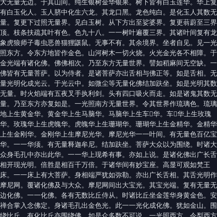
大无量无边。于其山间。纯生银树金华银果。树下皆有白玉莲华。华上复
有白玉化人。玉人脐中化生六龙。其龙口黑。龙色纯白。是化玉人其数无
量。复更下过照无量界。见白玉树。从下方出至娑婆界。复更蓊蔚至三界
顶。枝条扶疏其叶有色。色九十八。一一树叶遍覆三界。其诸叶间复有龙
象虎狼师子毒虫恶兽猫狸鼷鼠。无事不有。其余境界。坐者自见。见一光
照东方。令东方地皆作金色。山河树木一切火烧。火光金光各不相障。于
金光端有诸化佛。佛佛相次。乃至东方无量世界。譬如稻麻间无空缺。一
佛皆有无量菩萨。以为侍者。是诸菩萨亦出舌相与佛正等。如是舌相。无
量光明化成光云。于光云中。如微尘等无量化佛结加趺坐。如是光明其数
无量。时火焰端有五夜叉手执利剑。头有四口吸火而走。如是诸鬼其数无
量。乃至东方亦复如是。一光照南方无量世界。令其世界作琉璃色。琉璃
地上生黄金华。黄金华上生马脑华。马脑华上生车𤦲华。车𤦲华上生玫瑰
华。玫瑰华上生虎魄华。虎魄华上生珊瑚华。珊瑚华上生金精华。金精华
上生金刚华。金刚华上生摩尼光华。摩尼光华一一叶间。有无量色百亿宝
华。一一华须。有无量释迦牟尼。结加趺坐。菩萨大众以为围绕。时诸大
众身毛孔中亦出此华。一一华上现希有事。亦如上说。是诸化佛出广长舌
相开现光明。倍胜是相百千万倍。于诸华间有妙宝座。高显可观如梵王
床。一一床上有大菩萨。身相端严犹如弥勒。亦出广长舌相。其舌光明作
摩尼网。覆诸化佛及与大众。摩尼网间出大宝光。其宝光端。复有无量无
边化佛。一一化佛。各有无数比丘侍从。时诸比丘坐金莲华身黄金色。安
禅合掌入念佛定。身诸毛孔出金色光。此一一光化成化佛。犹如金山。围
绕比丘。有化比丘亦围绕佛。如是众多数不可说。一光照西方。令梨西方