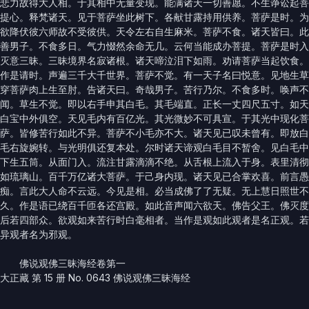
悲力故得大人相。于其相中无量变现。能满诸天一切善愿。不生诤讼起菩
提心。释梵诸天。见于菩萨坐此树下。各献甘露持用供养。菩萨是时。为
欲降伏彼六师故不受彼供。天令左右自生麻米。菩萨不食。诸天皆曰。此
善男子。不食多日。气力惙然余命无几。云何当能成办菩提。菩萨是时入
灭意三昧。三昧境界名寂诸根。诸天啼泣泪下如雨。劝请菩萨当起饮食。
作是请时。声遍三千大千世界。菩萨不觉。有一天子名曰悦意。见地生草
穿菩萨肉上生至肘。告诸天曰。奇哉男子。苦行乃尔。不食多时。唤声不
闻。草生不觉。即以右手申其白毛。其毛端直。正长一丈四尺五寸。如天
白宝中外俱空。天见毛内有百亿光。其光微妙不可具宣。于其光中现化菩
萨。皆修苦行如此不异。菩萨不小毛亦不大。诸天见已叹未曾有。即放白
毛右旋婉转。与光明俱还复本处。尔时诸天谛观白毛目不暂舍。见白毛中
下生五筒。从面门入。流注甘露滴滴不绝。从舌根上流入于身。表里清彻
如琉璃山。百千万亿诸大菩萨。于己身内现。诸天见已合掌欢喜。前言愚
痴。言此大人命不云远。今见是相。必当成佛了了无疑。无上慧日照世不
久。作是语已绕百千匝各还宫殿。如此音声闻六欲天。佛告父王。佛灭度
后若四部众。欲观如来苦行时白毫相者。当作是观如此观者是名正观。若
异观者名为邪观。
佛说观佛三昧海经卷第一
大正藏 第 15 册 No. 0643 佛说观佛三昧海经