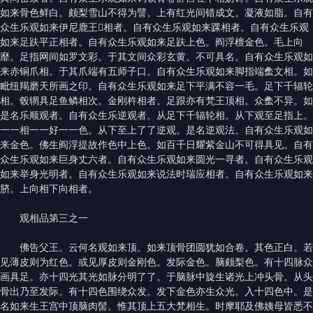
如来骨色鲜白。颇梨雪山不得为譬。上有红光间错成文。凝液如脂。自有
众生乐观如来伊尼鹿王𨄔相者。自有众生乐观如来踝相者。自有众生乐观
如来足趺平正相者。自有众生乐观如来足趺上色。阎浮檀金色。毛上向
靡。足指网间如罗文彩。于其文间众彩玄黄。不可具名。自有众生乐观如
来赤铜爪相。于其爪端有五师子口。自有众生乐观如来脚指端䗍文相。如
毗纽羯磨天所画之印。自有众生乐观如来足下平满不容一毛。足下千辐轮
相。毂辋具足鱼鳞相次。金刚杵相者。足跟亦有梵王顶相。众䗍不异。如
是名乐顺观者。自有众生乐逆观者。从足下千辐轮相。从下观至足指上。
一一相一一好一一色。从下至上了了逆观。是名逆观法。自有众生乐观如
来金色。佛生阎浮提故作色中上色。如百千日耀紫金山不可得具见。自有
众生乐观如来巨身丈六者。自有众生乐观如来圆光一寻者。自有众生乐观
如来举身光明者。自有众生乐观如来说法时瑞应相者。自有众生乐观如来
脐。上向相下向相者。
观相品第三之一
佛告父王。云何名观如来顶。如来顶骨团圆犹如合卷。其色正白。若
见薄皮则为红色。或见厚皮则金刚色。发际金色。脑颇梨色。有十四脉众
画具足。亦十四光其光如脉分明了了。于脑脉中旋生诸光上冲头骨。从头
骨出乃至发际。有十四色围绕众发。发下金色亦生众光。入十四色中。是
名如来生王宫中顶脑肉髻。惟其顶上五大梵相生。时摩耶及佛姨母皆悉不