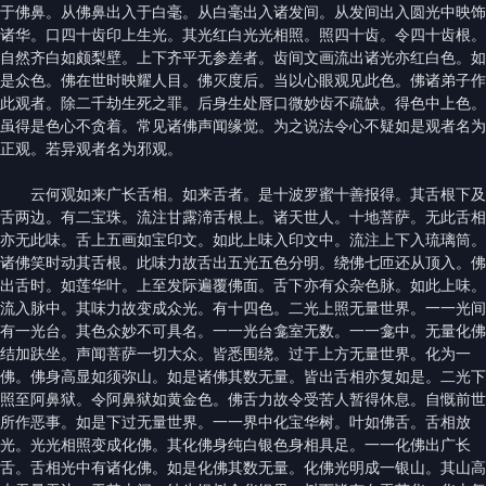
于佛鼻。从佛鼻出入于白毫。从白毫出入诸发间。从发间出入圆光中映饰
诸华。口四十齿印上生光。其光红白光光相照。照四十齿。令四十齿根。
自然齐白如颇梨壁。上下齐平无参差者。齿间文画流出诸光亦红白色。如
是众色。佛在世时映耀人目。佛灭度后。当以心眼观见此色。佛诸弟子作
此观者。除二千劫生死之罪。后身生处唇口微妙齿不疏缺。得色中上色。
虽得是色心不贪着。常见诸佛声闻缘觉。为之说法令心不疑如是观者名为
正观。若异观者名为邪观。
云何观如来广长舌相。如来舌者。是十波罗蜜十善报得。其舌根下及
舌两边。有二宝珠。流注甘露渧舌根上。诸天世人。十地菩萨。无此舌相
亦无此味。舌上五画如宝印文。如此上味入印文中。流注上下入琉璃筒。
诸佛笑时动其舌根。此味力故舌出五光五色分明。绕佛七匝还从顶入。佛
出舌时。如莲华叶。上至发际遍覆佛面。舌下亦有众杂色脉。如此上味。
流入脉中。其味力故变成众光。有十四色。二光上照无量世界。一一光间
有一光台。其色众妙不可具名。一一光台龛室无数。一一龛中。无量化佛
结加趺坐。声闻菩萨一切大众。皆悉围绕。过于上方无量世界。化为一
佛。佛身高显如须弥山。如是诸佛其数无量。皆出舌相亦复如是。二光下
照至阿鼻狱。令阿鼻狱如黄金色。佛舌力故令受苦人暂得休息。自慨前世
所作恶事。如是下过无量世界。一一界中化宝华树。叶如佛舌。舌相放
光。光光相照变成化佛。其化佛身纯白银色身相具足。一一化佛出广长
舌。舌相光中有诸化佛。如是化佛其数无量。化佛光明成一银山。其山高