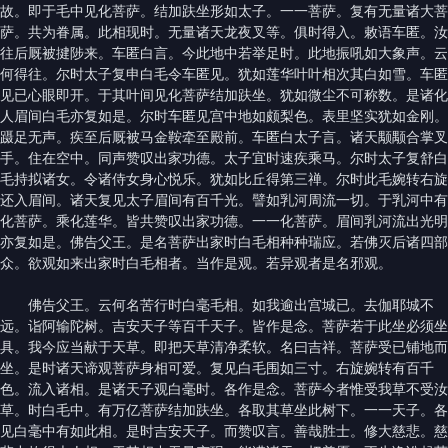
故。即于毛中见化菩萨。结加趺坐形如太子。一一菩萨。复有无量诸大菩
萨。共为眷属。此相现时。无量诸天龙夜叉等。俱时得入。敕语车匿。汝
往后厩被揵陟来。车匿白言。今此地中若举足时。此地振吼如大象声。云
何得往。尔时太子复申白毛令车匿见。犹如莲华叶叶相次其白如雪。车匿
见已心眼即开。于其叶间见化菩萨结加趺坐。犹如微尘不可称数。是诸化
人眉间白毛亦复如是。尔时车匿见宫中地如颇梨色。表里坚实犹如金刚。
蹑足无声。疾至后厩被马金鞍牵至殿前。车匿白太子言。诸天颙颙合掌叉
手。住在空中。同声赞叹出家功德。太子宜时速疾乘马。尔时太子复舒白
毛持拟诸女。令诸侍女身心悦乐。犹如比丘得第三禅。尔时此毛婉转右旋
还入眉间。诸天复见太子眉间有百千光。譬如乳河周流一切。于乳河中有
化菩萨。乘化莲华。皆共赞叹出家功德。一一化菩萨。眉间乳河流出光明
亦复如是。佛告父王。是名菩萨出家时白毛相种种瑞应。若佛灭后诸四部
众。欲观如来出家时白毛相者。当作是观。若异观者是名邪观。
佛告父王。云何名苦行时白毫毛相。如我逾出宫城已。去伽耶城不
远。诣阿输陀树。吉安天子等百千天子。皆作是念。菩萨若于此坐必须坐
具。我今应当献于天草。即把天草清净柔软。名曰吉祥。菩萨受已铺地而
坐。是时诸天谛观菩萨身相可爱。复见白毛围如三寸。右旋婉转有百千
色。流入诸相。是诸天子观白毫时。各作是念。菩萨今者惟受我草不受汝
草。时白毛中。有万亿菩萨结加趺坐。各取其草坐此树下。一一天子。各
见白毫中有如此相。是时吉安天子。而赞叹言。善哉胜士。修大慈悲。慈