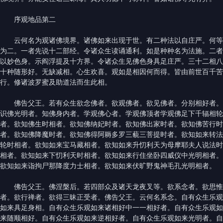
序观地品第二
云何名为观诸佛境界。诸佛如来出现于世。有二种法以自庄严。何等
为二。一者先说十二部经。令诸众生读诵通利。如是种种名为法施。二者
以妙色身。示阎浮提及十方界。令诸众生见佛色身具足庄严。三十二相八
十种随形好。无缺减相。心生欢喜。观如是相因何而得。皆由前世百千苦
行。修诸波罗蜜及助道法而生此相。
佛告父王。若有众生欲念佛者。欲观佛者。欲见佛者。分别相好者。
识佛光明者。知佛身内者。学观佛心者。学观佛顶者学观佛足下千辐相轮
者。欲知佛生时相者。欲知佛纳妃时者。欲知佛出家时者。欲知佛苦行时
者。欲知佛降魔时者。欲知佛得阿耨多罗三藐三菩提时者。欲知如来转法
轮时相者。欲知如来宝马藏相者。欲知如来升忉利天为母摩耶夫人说法时
相者。欲知如来下忉利天时相者。欲知如来行住坐卧四威仪中光明相者。
欲知如来诣拘尸那降度力士相者。欲知如来伏旷野鬼神毛孔光明相者。
佛告父王。佛涅槃后。若四部众及诸天龙夜叉等。欲系念者。欲思惟
者。欲行禅者。欲得三昧正受者。佛告父王。云何名系念。自有众生乐观
如来具足身相。自有众生乐观如来诸相好中一一相好者。自有众生乐观如
来随顺相好。自有众生乐观如来逆相好者。自有众生乐观如来光明者。自