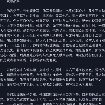
观相品第三
佛告父王。云何观佛耳。佛耳普垂埵旋生七毛轮郭众相。及生王宫初
穿耳时。令两耳孔内外生华。此莲华中及耳七毛。流出诸光有五百支。支
五百色。色出五百化佛。佛五菩萨。有五比丘以为侍者。绕光右旋其数五
匝。上下正等映照佛耳。佛耳可爱。如宝莲华悬处日光。佛在世时。一切
大众咸见是相。是名佛耳色相光明。佛告父王。若四部众远离愦闹。正念
思惟佛耳相者。此人生处耳根清净无诸秽恶。耳常得闻无上微妙十二部
经。闻已信解如说修行。除灭八十劫生死之罪。若不见者。如前入塔谛观
像耳。一日至十四日。亦得如向所说功德。是故智者当勤修集正观佛耳。
勿使废失。若病苦时倚侧偃卧。亦当观佛清净耳相。如是观像耳。如前所
想心不懈退。后身生处亦常得与陀罗尼人以为眷属。闻法忆持譬如贯珠。
如是观者名为正观。若异观者名为邪观。
云何观如来方颊车相。如来颊上六画中。左右正等有妙光色。辉艳倍
常。阎浮檀金光色遍照。令佛面相如净金色。譬如和合百千日月。是名如
来方颊车相。佛灭度后佛诸弟子。系念思惟作是观者。除灭百劫生死之
罪。面见诸佛了了无疑。如是观者名为正观。若异观者名为邪观。
云何观如来师子欠相。佛张口时如师子王口方正等。口两吻边流出三
光。其光金色过逾前光百千万倍。上入耳光围绕诸发。从枕骨出绕前圆
光。一一画间有三化佛。一一化佛有二梵王以为侍者。是名如来师子欠