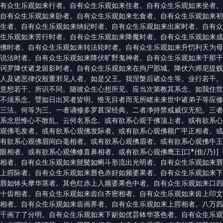
有众生乐观如来行者。自有众生乐观如来住者。自有众生乐观如来坐者。
自有众生乐观如来卧者。自有众生乐观如来乞食者。自有众生乐观如来初
生者。自有众生乐观如来纳妃时者。自有众生乐观如来出家时者。自有众
生乐观如来苦行时者。自有众生乐观如来降魔时者。自有众生乐观如来成
佛时者。自有众生乐观如来转法轮时者。自有众生乐观如来升忉利天为母
说法时者。自有众生乐观如来降伏旷野鬼神者。自有众生乐观如来于那干
诃罗降伏诸龙留影时者。自有众生乐观如来在拘尸那城。降伏六师尼提贱
人及诸恶律仪殷重邪见人者。如是父王。我涅槃后诸众生等。业行若干。
意想若干。所识不同。随彼众生心想所见。应当次第教其系念。如我住世
不须系念。譬如日出冥者皆明。惟无目者而无所睹未来世中诸弟子等应修
三法。何等为三。一者诵修多罗甚深经典。二者净持禁戒威仪无犯。三者
系念思惟心不散乱。云何名系念。或有欲系心观于佛顶上者。或有欲系心
观佛毛发者。或有欲系心观佛发际者。或有欲系心观佛额广平正相者。或
有欲系心观佛眉间白毫相者。或有欲系心观佛眉者。或有欲系心观佛牛王
眼相者。或有欲系心观佛修直鼻相者。或有欲系心观佛鹰王[口*(隹/乃)]
相者。自有众生乐观如来髭鬓如蝌斗形流出光明者。自有众生乐观如来唇
上腭际者。自有众生乐观如来唇色赤好如频婆果者。自有众生乐观如来下
唇如钵头摩华茎者。其色红赤上入频婆果色中者。自有众生乐观如来口四
十齿相者。自有众生乐观如来齿白齐密相者。自有众生乐观如来齿上印文
相者。自有众生乐观如来齿画界者。自有众生乐观如来上腭相者。八万四
千画了了分明。自有众生乐观如来下龂如优昙钵华茎色者。自有众生乐观