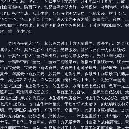
说不可尽。若广说者。一切众生至十地菩萨。亦不能知亦非所解。是故于
此白毫相中。隐而不说。如是白毛光明力故。令菩提树。金刚为茎。根亦
金刚。楷七宝成。楷上生光。各各有七围绕佛身。化成宝缦。树叶金色。
华百宝色。华上有光百千宝色。诸天宝光不得为譬。果白宝色。夜摩天上
微妙白宝不得为比。其果光明化摩尼网弥覆树上。于其网间犹如白丝。婉
转下垂。化成宝铃。
铃四角头有大宝台。其台高显过于上方无量世界。过是界已。复更化
成诸大宝台。其台高妙不可具说。光显微妙。譬如和合百千万亿诸须弥
山。于其台上有大宝盖纯金刚成。杂色间错微妙光明。光明下垂化成幡
帐。于幡帐中雨宝盖云。宝盖云中雨幢幡云。幢幡云中雨妓乐云。妓乐云
中雨宝光云。宝光云中雨诸香云。诸香云中雨师子座云。师子座云中雨华
鬘云。华鬘云中雨妙音云。妙音云中雨偈颂云。偈颂云中雨诸珍宝供养具
云。如是等种种供具。皆从菩提树白毫相光明中出。时白毛光下垂照地。
令道场边金刚地上化作七池。池生德水。水有七色七色分明。色有十光上
照树王。其池四岸众宝合成。一岸百宝所共合成。一宝流出百亿光明。池
底纯是金刚摩尼以为底沙。水生诸华纯黄金叶。叶上千光化成光轮。池有
七渠水自涌出。池口生华叶叶相次。于莲华须流出诸水。如琉璃珠映彻分
明。于渠两边列生诸华。八万四千。众宝严饰。此渠中水更相灌注。当水
流时光亦随转。映菩提树。此树光中。一一叶上生宝莲华。其华遍布一切
世界。于其华上化白宝台。遍至十方无量世界。其白毫光从佛眉间出。宝
莲华团圆正等满一由旬。如是相次过于上方。无量无边不可算数。微尘世