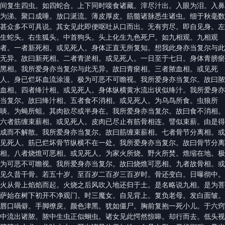
间复生四虫。如四蛇合。上下同时唼食诸藏。滓尽汁出。入眼为泪。入鼻
为涕。聚口成唾。放口涎流。薄皮厚皮。筋髓诸脉悉生诸虫。细于秋毫数
甚众多不可具说。其女见此即便呕吐从口而出。无有穷尽。即自见身。左
生蛇头。右生狐头。中首狗头。头上化生九色死尸。如九相观。九相观
者。一者新死相。或见死人。身体正直无所复知。想我此身亦当复尔与此
无异。故曰新死相。二者青淤相。或见死人。一日至于七日。身体青膀瘀
黑相。我所爱身亦当复尔与此无异。故曰青瘀相。三者脓血相。或见死
人。身已烂坏血流涂漫。极为可恶不可瞻视。我所爱身亦当复尔。故曰脓
血相。四者绛汁相。或见死人。身体纵横黄水流出状似绛汁。我所爱身亦
当复尔。故曰绛汁相。五者食不消相。或见死人。为乌鸟所食。虫狼所
啖。为蝇所蛆。其肉欲尽或半身在。我所爱身亦当复尔。故曰食不消相。
六者筋缠束薪相。或见死人。皮肉已尽止有筋骨相连。譬似束薪。由是得
成而不解散。我所爱身亦当复尔。故曰筋缠束薪相。七者骨节分离相。或
见死人。筋已烂坏骨节纵横不在一处。我所爱身亦当复尔。故曰骨节分离
相。八者烧燋可恶相。或见死人。为家火所烧。野火所焚。燋缩在地。极
为可恶不可瞻视。我所爱身亦当复尔。故曰烧燋可恶相。九者故骨相。或
见久昔干骨。若五十岁。至百岁二百岁三百岁时。骨还变白。日曝彻中。
火从骨上焰焰而起。火烧之后风吹入地还归于土。是名略说九相。是为菩
萨始在树下初开不净观门。时三魔女。自见背上。复负老母。发白面皱。
唇口喎僻。手脚缭戾。颜色津黑。犹如僵尸。胸前复抱一死小儿。于六窍
中流出诸脓。脓中生虫正似蛔虫。诸女见此愕然惊嗥。却行而去。低头视