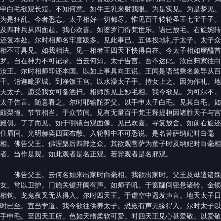
申白毛欲观长短。不知何意。如牛王乳来射我眼。为是实见。为是梦见。
为是狂乱。今者悉忘。太子相好一切都尽。惟见百千转轮圣王七宝千子。
及四种兵从四面起。我心欢喜。如婆罗门得梵世乐。语已放毛。右旋婉转
还复本处。尔时相师名牢度跋多。见此事已。五体投地礼于太子。太子众
相不可具见。如我相法。见一相者王四天下快得自在。今太子相如摩醯首
罗。自在神力不可记录。当云何知。太子告言。吾不达此。汝自归家往白
汝王。尔时相师即还本国。以如上事具向王说。王闻是语驾乘名象导从百
千。诣迦毗罗城。到净饭王宫。以水澡太子手。持女上之。因为作礼。地
天太子。愿受我女可备洒扫。相师所见上妙毛相。我今欲见。为可尔不。
太子告言。随意看之。尔时耶输陀罗父。以手申太子白毛。见其白毛。如
颇梨憧。节节相当。于众节间。见有无量百千梵王释提桓因诸胜天子与宫
殿俱。了了而见。如于明镜自观面像。见已欢喜。寻复放舍。如前右旋还
住眉间。光明赫奕四面布散。入轮郭中不可悉说。是名菩萨纳妃时白毫
相。佛告父王。佛涅槃后四部之众。其欲观菩萨为童子时及纳妃时白毫相
者。当作是观。如此观者是名正观。若异观者是名邪观。
佛告父王。云何名如来出家时白毫相。我欲出家时。父王及母遣诸婇
女。常以卫护。门施关键开阖有声。如师子吼。于窗牖间密悬诸铃。金锁
相钩。龙鬼夜叉无从得入。尔时四天王。于虚空中遥发声言。地天太子日
时已至。宜当学道。我今欲往供养太子。恐殿有声无缘得入。尔时太子以
手申毛。至四天王所。色如天缯柔软可爱。时四天王见心甚爱敬。以爱敬