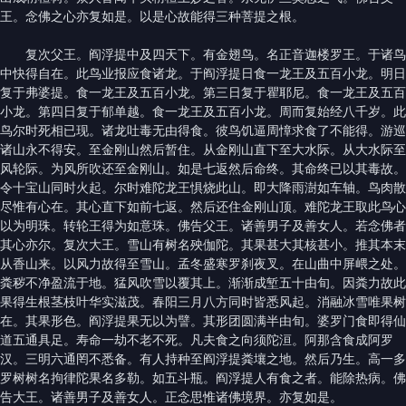
王。念佛之心亦复如是。以是心故能得三种菩提之根。
复次父王。阎浮提中及四天下。有金翅鸟。名正音迦楼罗王。于诸鸟
中快得自在。此鸟业报应食诸龙。于阎浮提日食一龙王及五百小龙。明日
复于弗婆提。食一龙王及五百小龙。第三日复于瞿耶尼。食一龙王及五百
小龙。第四日复于郁单越。食一龙王及五百小龙。周而复始经八千岁。此
鸟尔时死相已现。诸龙吐毒无由得食。彼鸟饥逼周慞求食了不能得。游巡
诸山永不得安。至金刚山然后暂住。从金刚山直下至大水际。从大水际至
风轮际。为风所吹还至金刚山。如是七返然后命终。其命终已以其毒故。
令十宝山同时火起。尔时难陀龙王惧烧此山。即大降雨澍如车轴。鸟肉散
尽惟有心在。其心直下如前七返。然后还住金刚山顶。难陀龙王取此鸟心
以为明珠。转轮王得为如意珠。佛告父王。诸善男子及善女人。若念佛者
其心亦尔。复次大王。雪山有树名殃伽陀。其果甚大其核甚小。推其本末
从香山来。以风力故得至雪山。孟冬盛寒罗刹夜叉。在山曲中屏㟪之处。
粪秽不净盈流于地。猛风吹雪以覆其上。渐渐成堑五十由旬。因粪力故此
果得生根茎枝叶华实滋茂。春阳三月八方同时皆悉风起。消融冰雪唯果树
在。其果形色。阎浮提果无以为譬。其形团圆满半由旬。婆罗门食即得仙
道五通具足。寿命一劫不老不死。凡夫食之向须陀洹。阿那含食成阿罗
汉。三明六通罔不悉备。有人持种至阎浮提粪壤之地。然后乃生。高一多
罗树树名拘律陀果名多勒。如五斗瓶。阎浮提人有食之者。能除热病。佛
告大王。诸善男子及善女人。正念思惟诸佛境界。亦复如是。