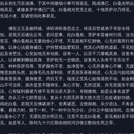
自从初生乃至成佛。于其中间微细小事可得观见。既成佛已。白毫光明众
相具足。诸修多罗中佛已广说。白毫相光究竟之处。十地菩萨尔乃得见。
先说小者。应诸世间此事易见。
佛告父王及敕阿难。谛听谛听善思念之。传语后世诸弟子等皆令得
知。若我灭后诸比丘等。若问是事。此白毫相。菩萨本昔修何行得。汝当
答言。佛白毫相从无量劫舍心不悭。不见前相不忆财物。心无封着而行布
施。以身心法摄身威仪。护持禁戒如爱双目。然其心内豁然虚寂。不见犯
起及舍堕法。心安如地无有动摇。设有一人。以百千刀屠截其身。设复有
人。以诸棘刺鞭挞其身。菩萨初无一念嗔恚。设复有人头有千舌舌出千
言。种种异辞骂辱。菩萨颜色不变。如净莲华。心无所著身心不懈。无疲
惓意如救头然。如身毛孔生那利疮。求觅良医昼夜精进。心无染污如琉璃
珠表里俱净。摄身敛意。闭目叉手。端坐正受其心如海湛然不动。如金刚
山不可沮坏。虽作是意不随禅生。灰心灭智。无所适莫。亦无觉观非不观
法。心智猛利摄诸方便不见有法若大若小。有细微相。如是众多名波罗
蜜。亦从三十七助菩提法。复从十力四无所畏大慈大悲三念处诸妙功德。
得此白毫。若我灭后佛诸弟子。舍离诸恶。去愦闹相。乐少语法。不务多
事。昼夜六时。能于一时。于一时中分为少分。少分之中能须臾间。念佛
白毫令心了了。无谬乱想分明正住。注意不息念白毫者。若见相好若不得
见。如是等人。除却九十六亿那由他恒河沙微尘数劫生死之罪。