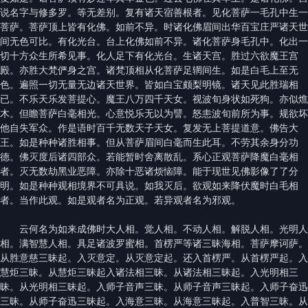
说名字与修多罗。等无差别。复有诸天宿善根者。见化菩萨一毛孔中生一
菩萨。菩萨顶上皆有化佛。如前不异。时诸化佛眉间出华百宝庄严诸天世
间无色可比。有化光台。台上化佛如前不异。诸化菩萨身毛孔中。化出一
切十方众生所希见事。化人足下有化光台。生诸天宫。胜过六欲魔王宫
殿。亦胜大梵俨身之宫。诸梵顶相从化菩萨足辋间生。如是白毛上至无
色。遍照一切无量无边诸天世界。皆如白宝颇梨明镜。诸天见此胜瑞相
已。不乐天乐发菩提心。魔王八万四千天女。视波旬身状如死狗。亦似燋
木。但瞻菩萨白毫相光。心意悦乐无以为譬。怒恚波旬前所为事。规欲坏
他自失军众。作是语时百千无数天子天女。复发无上菩提道意。佛告大
王。如是种种诸胜相事。但从菩萨眉间白毫而生此耳。不劳其余身分功
德。佛灭度后诸四部众。若能暂时舍离散乱。系心正观菩萨降魔白毫相
者。灭无数劫黑业恶障。亦除十恶诸烦恼障。能于现世见佛影像了了分
明。如是种种观相境界不可具说。如我灭后。欲观如来降伏魔时白毛相
者。当作此观。如是观者名为正观。若异观者名为邪观。
云何名为如来成佛时大人相。觉人相。不动人相。解脱人相。光明人
相。满智慧人相。具足诸波罗蜜相。首楞严等诸三昧海相。菩萨摩诃萨。
从胜意慈三昧起。入灭意定。从灭意定起。还入首楞严。从首楞严起。入
慧炬三昧。从慧炬三昧起入诸法相三昧。从诸法相三昧起。入光明相三
昧。从光明相三昧起。入师子音声三昧。从师子音声三昧起。入师子奋迅
三昧。从师子奋迅三昧起。入海意三昧。从海意三昧起。入普智三昧。从