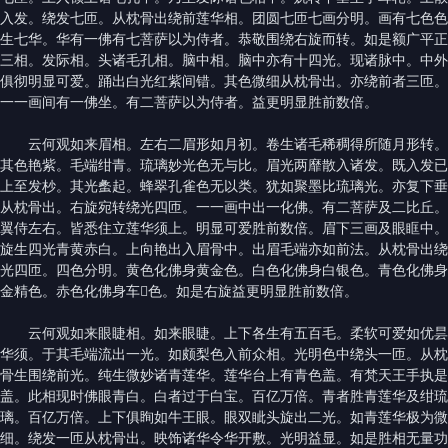
入发。绕发七匝。从枕骨出绕前莲华相。团圆七匝七画分明。画有七色色
生七华。华有一佛有七菩萨以为侍者。恭敬围绕右旋而转。如是额广平正
三相。发际相。头诸毛孔相。脑中相。脑中亦有十四光。现诸脉中。中外
俱彻明显可爱。踊出白光红紫间错。其色微细从枕骨出。亦绕前者三匝。
一一画间有一佛坐。有二菩萨以为侍者。益更明显胜前数倍。
云何观如来眉相。左右二眉形如月初。卷生诸毛稀稠得所随月形转。
其色艳紫。毛端绀青。琉璃妙光色无与比。眉光两靡散入诸发。既入发已
上至发杪。其光䗍起。蜂翠孔雀色无以类。犹如聚墨比琉璃光。亦复下垂
从枕骨出。右旋宛转绕光四匝。一一画中出一化佛。有二菩萨及二比丘。
翼侍左右。皆悉住立莲华须上。明显可爱胜前数倍。眉下三画及眼眶中。
旋生四光青黄赤白。上向艳出入眉骨中。出眉毛端亦如前法。从枕骨出绕
光四匝。四色分明。黄色化佛身黄金色。白色化佛身白银色。青色化佛身
金精色。赤色化佛身车𤦲色。如是右旋益更明显胜前数倍。
云何观如来眼睫相。如来眼睫。上下各生有五百毛。柔软可爱如优昙
华须。于其毛端流出一光。如颇梨色入前众相。光明色中绕头一匝。从枕
骨生围绕前光。纯生微妙诸青莲华。莲华台上有青色盖。有梵天王手执是
盖。此相现时佛眼青白。白者过于白宝。百亿万倍。青者胜青莲华及绀琉
璃。百亿万倍。上下俱眴如牛王眼。眼双眦头旋出二光。如青莲华极为微
细。绕发一匝从枕骨出。映饰诸华令华开敷。光明益显。如是胜相无量功