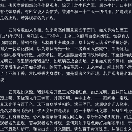
相。佛灭度后四部弟子作是观者。除灭十劫生死之罪。后身生处。口中恒
有优钵华香。有所宣说人皆信受。譬如帝释三十二天一切信用。如是观者
是名正观。若异观者名为邪观。
云何名观如来鼻相。如来鼻高修而且直当于面门。如来鼻端如鹰王
[口*(隹/乃)]。鼻孔流光上下灌注。上者上入眼眉白毫相发际。如是直入
顶肉髻骨。譬如金幢。从枕骨出变成众华。华上皆有天诸乐神手执乐器。
遍入一切诸化佛间。以为导从绕光十匝。下者直至入佛髭中。围绕髭毛。
令髭毛根有华开敷。如稊米粒。流入唇腭至诸齿间映饰咽喉。下至佛胸成
光明云。表里清净无诸尘翳。如琉璃器成金光焰。是名如来真净鼻相。佛
灭度后佛诸弟子如是观者。除灭千劫极重恶业。未来生处。闻上妙香心意
了了不着于香。常以戒香为身璎珞。如是观者名为正观。若异观者是名邪
观。
云何观如来髭。诸髭毛端开敷三光紫绀红色。如是光明。直从口边旋
颈上照。围绕圆光作三种画。其画分明。色中上者。一一画间生一宝珠。
其珠光明有百千色。珠下白华茎茎相跓。满三匝已。然后彼光还入髭中。
是名如来髭毛光相。佛灭度后作是观者。除三十劫生死之罪。后身生处身
诸毛孔有自然光。心不乐着家居眷属世间之乐。常乐出家修头陀行。如是
观者名为正观。若异观者名为邪观。云何观如来唇色赤好如频婆果相。于
上下唇及与龂腭。和合出光。其光团圆。犹如百千赤真珠贯。从佛口出入