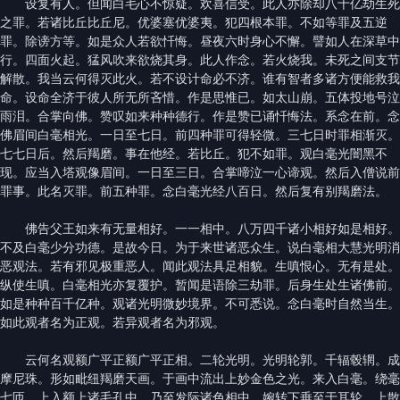
设复有人。但闻白毛心不惊疑。欢喜信受。此人亦除却八十亿劫生死
之罪。若诸比丘比丘尼。优婆塞优婆夷。犯四根本罪。不如等罪及五逆
罪。除谤方等。如是众人若欲忏悔。昼夜六时身心不懈。譬如人在深草中
行。四面火起。猛风吹来欲烧其身。此人作念。若火烧我。未死之间支节
解散。我当云何得灭此火。若不设计命必不济。谁有智者多诸方便能救我
命。设命全济于彼人所无所吝惜。作是思惟已。如太山崩。五体投地号泣
雨泪。合掌向佛。赞叹如来种种德行。作是赞已诵忏悔法。系念在前。念
佛眉间白毫相光。一日至七日。前四种罪可得轻微。三七日时罪相渐灭。
七七日后。然后羯磨。事在他经。若比丘。犯不如罪。观白毫光闇黑不
现。应当入塔观像眉间。一日至三日。合掌啼泣一心谛观。然后入僧说前
罪事。此名灭罪。前五种罪。念白毫光经八百日。然后复有别羯磨法。
佛告父王如来有无量相好。一一相中。八万四千诸小相好如是相好。
不及白毫少分功德。是故今日。为于来世诸恶众生。说白毫相大慧光明消
恶观法。若有邪见极重恶人。闻此观法具足相貌。生嗔恨心。无有是处。
纵使生嗔。白毫相光亦复覆护。暂闻是语除三劫罪。后身生处生诸佛前。
如是种种百千亿种。观诸光明微妙境界。不可悉说。念白毫时自然当生。
如此观者名为正观。若异观者名为邪观。
云何名观额广平正额广平正相。二轮光明。光明轮郭。千辐毂辋。成
摩尼珠。形如毗纽羯磨天画。于画中流出上妙金色之光。来入白毫。绕毫
七匝。上入额上诸毛孔中。乃至发际诸色相中。婉转下垂至于耳轮。上散