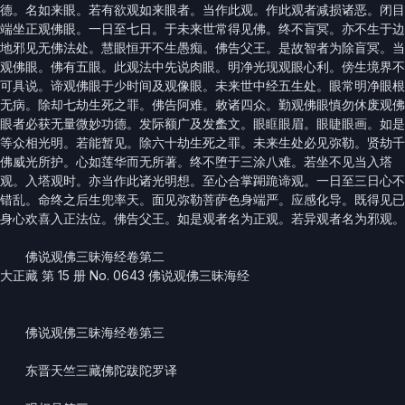
德。名如来眼。若有欲观如来眼者。当作此观。作此观者减损诸恶。闭目
端坐正观佛眼。一日至七日。于未来世常得见佛。终不盲冥。亦不生于边
地邪见无佛法处。慧眼恒开不生愚痴。佛告父王。是故智者为除盲冥。当
观佛眼。佛有五眼。此观法中先说肉眼。明净光现观眼心利。傍生境界不
可具说。谛观佛眼于少时间及观像眼。未来世中经五生处。眼常明净眼根
无病。除却七劫生死之罪。佛告阿难。敕诸四众。勤观佛眼慎勿休废观佛
眼者必获无量微妙功德。发际额广及发䗍文。眼眶眼眉。眼睫眼画。如是
等众相光明。若能暂见。除六十劫生死之罪。未来生处必见弥勒。贤劫千
佛威光所护。心如莲华而无所著。终不堕于三涂八难。若坐不见当入塔
观。入塔观时。亦当作此诸光明想。至心合掌䠒跪谛观。一日至三日心不
错乱。命终之后生兜率天。面见弥勒菩萨色身端严。应感化导。既得见已
身心欢喜入正法位。佛告父王。如是观者名为正观。若异观者名为邪观。
佛说观佛三昧海经卷第二
大正藏 第 15 册 No. 0643 佛说观佛三昧海经
佛说观佛三昧海经卷第三
东晋天竺三藏佛陀跋陀罗译