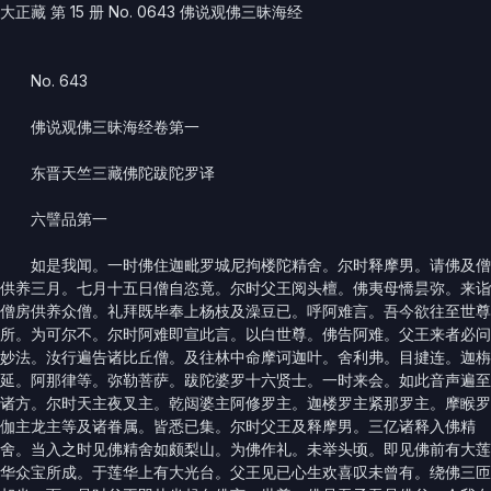
大正藏 第 15 册 No. 0643 佛说观佛三昧海经
No. 643
佛说观佛三昧海经卷第一
东晋天竺三藏佛陀跋陀罗译
六譬品第一
如是我闻。一时佛住迦毗罗城尼拘楼陀精舍。尔时释摩男。请佛及僧
供养三月。七月十五日僧自恣竟。尔时父王阅头檀。佛夷母憍昙弥。来诣
僧房供养众僧。礼拜既毕奉上杨枝及澡豆已。呼阿难言。吾今欲往至世尊
所。为可尔不。尔时阿难即宣此言。以白世尊。佛告阿难。父王来者必问
妙法。汝行遍告诸比丘僧。及往林中命摩诃迦叶。舍利弗。目揵连。迦栴
延。阿那律等。弥勒菩萨。跋陀婆罗十六贤士。一时来会。如此音声遍至
诸方。尔时天主夜叉主。乾闼婆主阿修罗主。迦楼罗主紧那罗主。摩睺罗
伽主龙主等及诸眷属。皆悉已集。尔时父王及释摩男。三亿诸释入佛精
舍。当入之时见佛精舍如颇梨山。为佛作礼。未举头顷。即见佛前有大莲
华众宝所成。于莲华上有大光台。父王见已心生欢喜叹未曾有。绕佛三匝