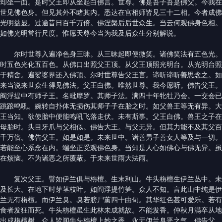
却坐一面。是时父王即从坐起白佛言。世尊。佛是吾子吾是佛父。今我在
世见佛色身。但见其外不睹其内。悉达在宫相师皆见三十二相。今者成佛
光明益显。过逾昔日百千万倍。佛涅槃后后世众生。当云何观佛身色相。
如佛光明常行尺度。惟愿天尊今当为我及后众生分别解说。
尔时世尊入遍净色身三昧。从三昧起即便微笑。诸佛笑法有五色光。
时五色光化五百色。从佛口出照父王顶。从父王顶照光明台。从光明台照
于精舍。遍娑婆界还入佛顶。尔时世尊告父王言。谛听谛听善思念之。如
来当说来世众生得见佛法。父王白佛。唯然世尊。我今愿听。佛告父王。
阎浮提中有师子王。名毗摩罗。其师子法。满四十年牝牡乃会。一交会已
跳踉鸣吼。婉转自扑体无损伤其师子子在胎之时。如父兽王等无有异。大
王当知。欲使胎中便能鸣吼飞落走伏。未有斯事。父王白佛。兽王之子在
母胎时。头目牙爪与父相似。佛告大王。与父无异。但其力能不及其父百
千万倍。佛告父王。如是如是。未来世中。诸善男子善女人等及与一切。
若能至心系念在内。端坐正受观佛色身。当知是人心如佛心与佛无异。虽
在烦恼。不为诸恶之所覆蔽。于未来世雨大法雨。
复次父王。譬如伊兰俱与栴檀。生末利山。牛头栴檀生伊兰丛中。未
及长大。在地下时芽茎枝叶。如阎浮提竹笋。众人不知。言此山中纯是伊
兰无有栴檀。而伊兰臭。臭若膀尸薰四十由旬。其华红色甚可爱乐。若有
食者发狂而死。牛头栴檀虽生此林未成就故。不能发香。仲秋月满卒从地
出成栴檀树。众人皆闻牛头栴檀上妙之香。永无伊兰臭恶之气。佛告父