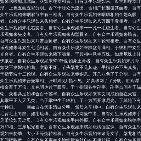
如来咽喉如琉璃筒。状如累莲华相者。自有众生乐观如来广长舌相莲华叶
形。上色五画五彩分明。舌下十脉众光流出。舌相广长遍覆其面者。自有
众生乐观如来咽喉节中有三相者。自有众生乐观如来咽膺相如金翅鸟眼
者。自有众生乐观如来头相者。自有众生乐观如来八万四千发相者。自有
众生乐观如来毛右旋者。自有众生乐观如来一一孔一毛旋生者。自有众生
乐观如来头皮者。自有众生乐观如来肉髻骨者。自有众生乐观如来脑者。
自有众生乐观如来耳普垂睡者。自有众生乐观如来耳轮郭相者。自有众生
乐观如来耳旋生七毛相者。自有众生乐观如来缺盆骨满相。于彼相中旋生
光台者。自有众生乐观如来腋下满相。于其相中悬生五珠。如摩尼珠上跓
佛腋者。自有众生乐观如来臂𦟛纤圆如象王鼻者。自有众生乐观如来肘骨
如龙王发婉转相着。文彩不坏。节头槃龙不见其迹。手指参差不失其所。
于指节端十二轮现。自有众生乐观如来赤铜爪。其爪八色了了分明。自有
众生乐观如来合曼掌相。张时则见𣫍指不见。如真珠网了了分明。胜阎浮
檀金百千万倍。其色明达过于眼界。于十指端各生卍字。卍字点间有千辐
轮。众相具足如和合百千莲华。自有众生乐观如来掌文间成如自在天宫。
其掌平正人天无类。当于掌中生千辐相。于十方面开摩尼光。于其轮下有
十种画。一一画如自在天眼清白分明。然后入掌相中。自有众生乐观如来
毛背毛上向靡。如绀琉璃。流出五色光入网曼中者。自有众生乐观如来手
足柔软如天劫贝。自有众生乐观如来手内外握。自有众生乐观如来胸德字
万印相。三摩尼光相者。自有众生乐观如来脐如毗楞伽宝珠。自有众生乐
观如来胁助。大小正等婉转相着。自有众生乐观如来诸骨支节。槃龙相结
其间密致者。自有众生乐观如来钩锁骨卷舒自在不相妨碍。自有众生乐观