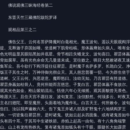
佛说观佛三昧海经卷第二
东晋天竺三藏佛陀跋陀罗译
观相品第三之二
佛告父王。云何名菩萨降魔时白毫相光。魔王波旬。遥以天眼观阎浮
提。见释迦子弃国如唾。坐道树下肌骨枯槁。形体羸瘠如久病人。唯有金
色光明益显其眼陷黑如井底星。骨节相跓失蟠龙文。波旬喜曰。瞿昙体羸
骨如腐草。虽有光色余命无几曼道未成。宜往败之。嗔目大怒敕诸夜叉速
集军众。吾今欲行下阎浮提往征瞿昙。是时魔子名萨多罗。长跪白父。净
饭王子其生之时。万神侍御光彻众天。其人慈悲普覆一切。今为群生坐于
道树。父王云何。兴恶逆意。魔即怒曰。汝幼无知。乃言瞿昙有胜道德。
瞿昙身羸如枯骨人。竟何所能而言慈悲。子复白言。瞿昙体羸不食故尔。
观其光色如金。刚山紫焰流出。恬坐六年心无倾摇。观其面貌曾无畏色。
唯愿大王。且住天宫不愿往攻。波旬复言。汝但默然。何须多云。时夜叉
主名曰翅陀。即至魔所。头面着地为魔作礼。白言天王。何所敕令。波旬
告曰。汝以我声遍敕六天。告下鬼王并诸八部及旷野鬼十八地狱阎罗王
神。一切皆集往瞿昙所。是时诸鬼。犹如云起从四面集。或有诸鬼首如牛
头有四十耳。于其耳中生诸铁箭。赤焰上起高一由旬。有十八角角端擎
山。山上有龙衔热铁丸。复有诸鬼首如狐头有十千眼。眼睫长大如霹雳