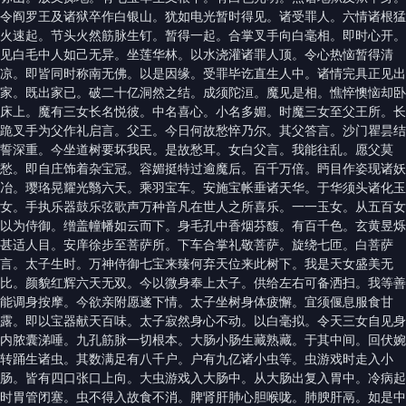
令阎罗王及诸狱卒作白银山。犹如电光暂时得见。诸受罪人。六情诸根猛
火速起。节头火然筋脉生钉。暂得一起。合掌叉手向白毫相。即时心开。
见白毛中人如己无异。坐莲华林。以水浇灌诸罪人顶。令心热恼暂得清
凉。即皆同时称南无佛。以是因缘。受罪毕讫直生人中。诸情完具正见出
家。既出家已。破二十亿洞然之结。成须陀洹。魔见是相。憔悴懊恼却卧
床上。魔有三女长名悦彼。中名喜心。小名多媚。时魔三女至父王所。长
跪叉手为父作礼启言。父王。今日何故愁悴乃尔。其父答言。沙门瞿昙结
誓深重。今坐道树要坏我民。是故愁耳。女白父言。我能往乱。愿父莫
愁。即自庄饰着杂宝冠。容媚挺特过逾魔后。百千万倍。眄目作姿现诸妖
冶。璎珞晃耀光翳六天。乘羽宝车。安施宝帐垂诸天华。于华须头诸化玉
女。手执乐器鼓乐弦歌声万种音凡在世人之所喜乐。一一玉女。从五百女
以为侍御。缯盖幢幡如云而下。身毛孔中香烟芬馥。有百千色。玄黄昱烁
甚适人目。安庠徐步至菩萨所。下车合掌礼敬菩萨。旋绕七匝。白菩萨
言。太子生时。万神侍御七宝来臻何弃天位来此树下。我是天女盛美无
比。颜貌红辉六天无双。今以微身奉上太子。供给左右可备洒扫。我等善
能调身按摩。今欲亲附愿遂下情。太子坐树身体疲懈。宜须偃息服食甘
露。即以宝器献天百味。太子寂然身心不动。以白毫拟。令天三女自见身
内脓囊涕唾。九孔筋脉一切根本。大肠小肠生藏熟藏。于其中间。回伏婉
转踊生诸虫。其数满足有八千户。户有九亿诸小虫等。虫游戏时走入小
肠。皆有四口张口上向。大虫游戏入大肠中。从大肠出复入胃中。冷病起
时胃管闭塞。虫不得入故食不消。脾肾肝肺心胆喉咙。肺腴肝鬲。如是中