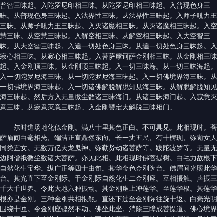
普智三昧起。入陀罗尼印相三昧。从陀罗尼印相三昧起。入普现色身三
昧。从普现色身三昧起。入法界性三昧。从法界性三昧起。入师子吼力王
三昧。从师子吼力王三昧起。入灭诸魔相三昧。从灭诸魔相三昧起。入空
慧三昧。从空慧三昧起。入解空相三昧。从解空相三昧起。入大空智三
昧。从大空智三昧起。入遍一切处色身三昧。从遍一切处色身三昧起。入
寂心相三昧。从寂心相三昧起。入菩萨摩诃萨金刚相三昧。从金刚相三昧
起。入金刚顶三昧。从金刚顶三昧起。入一切三昧海。从一切三昧海起。
入一切陀罗尼海三昧。从一切陀罗尼海三昧起。入一切佛境界海三昧。从
一切佛境界海三昧起。入一切诸佛解脱解脱知见海三昧。从解脱解脱知见
海三昧起。然后方入无量微尘数诸三昧海门。从诸三昧海门起。入寂意灭
意三昧。从寂意灭意三昧起。入金刚譬定大解脱三昧相门。
尔时道场地化似金刚。满八十里其色正白。不可具见。此相现时。菩
萨眉间白毫相光。端洁正直矗然东向。长一丈五尺。有十楞现。弥迦女人
同类五女。无数万亿天龙鬼神。弥勒贤劫诸菩萨等。跋陀波罗等。无量无
边阿僧祇微尘数诸大菩萨。亦见此相。此相现时佛菩提树。白毛力故根下
自然化生宝华。纵广正等四十由旬。其华金色金刚为台。佛眉间光照此华
台。其光直下至金刚际。于金刚际自然化生二金刚座。互相掁触。声振三
千大千世界。令此大地六种振动。其金刚座上冲莲华。至莲华根。其莲华
根亦是金刚。三种金刚共相掁触。直还下过至金刚际往旋十返。白毫光明
围绕十匝。令金刚座铿然不动。佛坐此坐。消除三障成菩提道。佛心境界