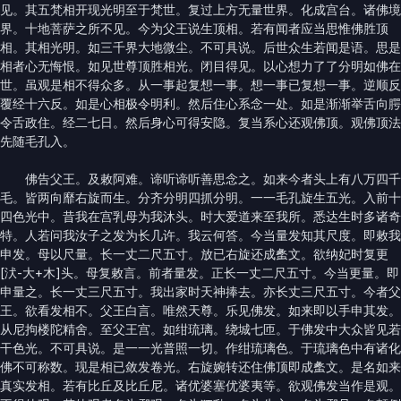
见。其五梵相开现光明至于梵世。复过上方无量世界。化成宫台。诸佛境
界。十地菩萨之所不见。今为父王说生顶相。若有闻者应当思惟佛胜顶
相。其相光明。如三千界大地微尘。不可具说。后世众生若闻是语。思是
相者心无悔恨。如见世尊顶胜相光。闭目得见。以心想力了了分明如佛在
世。虽观是相不得众多。从一事起复想一事。想一事已复想一事。逆顺反
覆经十六反。如是心相极令明利。然后住心系念一处。如是渐渐举舌向腭
令舌政住。经二七日。然后身心可得安隐。复当系心还观佛顶。观佛顶法
先随毛孔入。
佛告父王。及敕阿难。谛听谛听善思念之。如来今者头上有八万四千
毛。皆两向靡右旋而生。分齐分明四抓分明。一一毛孔旋生五光。入前十
四色光中。昔我在宫乳母为我沐头。时大爱道来至我所。悉达生时多诸奇
特。人若问我汝子之发为长几许。我云何答。今当量发知其尺度。即敕我
申发。母以尺量。长一丈二尺五寸。放已右旋还成䗍文。欲纳妃时复更
[汱-大+木]头。母复敕言。前者量发。正长一丈二尺五寸。今当更量。即
申量之。长一丈三尺五寸。我出家时天神捧去。亦长丈三尺五寸。今者父
王。欲看发相不。父王白言。唯然天尊。乐见佛发。如来即以手申其发。
从尼拘楼陀精舍。至父王宫。如绀琉璃。绕城七匝。于佛发中大众皆见若
干色光。不可具说。是一一光普照一切。作绀琉璃色。于琉璃色中有诸化
佛不可称数。现是相已敛发卷光。右旋婉转还住佛顶即成䗍文。是名如来
真实发相。若有比丘及比丘尼。诸优婆塞优婆夷等。欲观佛发当作是观。