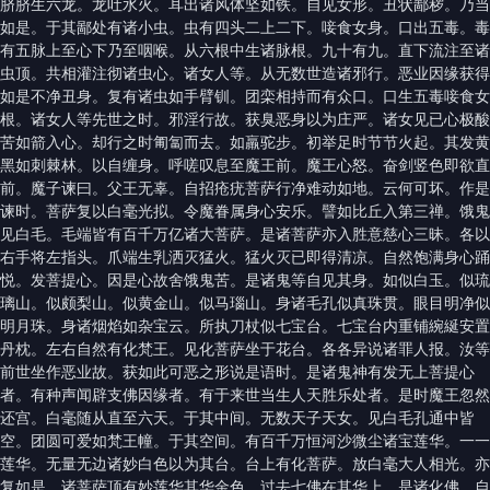
脐脐生六龙。龙吐水火。耳出诸风体坚如铁。自见女形。丑状鄙秽。乃当
如是。于其鄙处有诸小虫。虫有四头二上二下。唼食女身。口出五毒。毒
有五脉上至心下乃至咽喉。从六根中生诸脉根。九十有九。直下流注至诸
虫顶。共相灌注彻诸虫心。诸女人等。从无数世造诸邪行。恶业因缘获得
如是不净丑身。复有诸虫如手臂钏。团栾相持而有众口。口生五毒唼食女
根。诸女人等先世之时。邪淫行故。获臭恶身以为庄严。诸女见已心极酸
苦如箭入心。却行之时匍匐而去。如羸驼步。初举足时节节火起。其发黄
黑如刺棘林。以自缠身。呼嗟叹息至魔王前。魔王心怒。奋剑竖色即欲直
前。魔子谏曰。父王无辜。自招疮疣菩萨行净难动如地。云何可坏。作是
谏时。菩萨复以白毫光拟。令魔眷属身心安乐。譬如比丘入第三禅。饿鬼
见白毛。毛端皆有百千万亿诸大菩萨。是诸菩萨亦入胜意慈心三昧。各以
右手将左指头。爪端生乳洒灭猛火。猛火灭已即得清凉。自然饱满身心踊
悦。发菩提心。因是心故舍饿鬼苦。是诸鬼等自见其身。如似白玉。似琉
璃山。似颇梨山。似黄金山。似马瑙山。身诸毛孔似真珠贯。眼目明净似
明月珠。身诸烟焰如杂宝云。所执刀杖似七宝台。七宝台内重铺綩綖安置
丹枕。左右自然有化梵王。见化菩萨坐于花台。各各异说诸罪人报。汝等
前世坐作恶业故。获如此可恶之形说是语时。是诸鬼神有发无上菩提心
者。有种声闻辟支佛因缘者。有于来世当生人天胜乐处者。是时魔王忽然
还宫。白毫随从直至六天。于其中间。无数天子天女。见白毛孔通中皆
空。团圆可爱如梵王幢。于其空间。有百千万恒河沙微尘诸宝莲华。一一
莲华。无量无边诸妙白色以为其台。台上有化菩萨。放白毫大人相光。亦
复如是。诸菩萨顶有妙莲华其华金色。过去七佛在其华上。是诸化佛。自