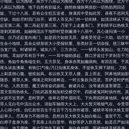
小地狱。以为围绕。南方十八鬲以为围绕。西方十八鬲以为围绕。北方十
八鬲以为围绕。地下自然有炽猛火。烧然铁城铁网俱炽一切热焰周回还
旋。下过十八鬲。若有众生犯五逆者。身满其中受如此苦。昼夜不息间无
空缺。劫欲尽时四门自开。诸罪人等见东门外一切剑林。如清凉林从下鬲
起至第二鬲。第二鬲起至第三鬲。乃至于上走趣东门。罗刹狱卒以热铁叉
逆刺其眼精。如融铜流出于地即时躄倒遍满十八鬲中。其心迷闷满一小
劫。尔乃还起复向南门。如是四方如前无异。昼夜受苦迳一大劫。劫尽更
生余小地狱。其余众狱形状大小受报轻重。形类好丑一切杂报。慈三昧中
当复广说。时诸狱卒。城东八千。三方亦尔。一一狱卒头发如山。生刀轮
剑戟。耳如驴耳有百千种。一一耳中烟焰俱起。唇口牙齿过于罗刹百千万
倍。角如牛角角端生剑。五方异见。身体赤黑如癞病狗。有四百尾。于其
尾头浓血沸屎。有铁[口*(隹/乃)]虫缠其身体。手捉铁叉脚下踏轮。刀轮
上刺直彻心髓。驶疾如风。各以铁叉叉罪人腰。直上而走。阿鼻地狱如影
随形。逐罪人来。俄顷之间到道树边。一时云集欲兴恶逆。菩萨是时俨然
不动。入胜意慈。魔王诪张奋武振吼。敕诸兵众。汝等速疾逼害瞿昙。上
震天雷雨热铁丸。刀轮武器更相加积交横空中。四面诸鬼同时俱作然。其
火箭不近菩萨。是时菩萨。徐举右臂申眉间毛。下向用拟阿鼻地狱。令诸
罪人见白毛中流出众水。澍如车轴雨大火上。大火暂灭唯烟气在。令受罪
人心得小悟。自忆前世百生千生百千万生所作诸罪。诸狱卒等持大铁叉罪
起举人。尽其身力不能得动。忽然自见大铁叉头如白银山。龛室千万。有
白师子盘身为座。于其座上生白莲华。有妙菩萨入胜意慈。如是庄严如须
弥山。放叉掷地。有七宝华生叉根下。有白色光明。照诸地狱及狱卒身。