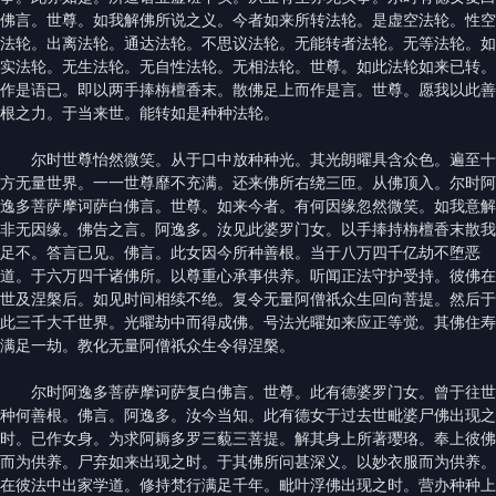
佛言。世尊。如我解佛所说之义。今者如来所转法轮。是虚空法轮。性空
法轮。出离法轮。通达法轮。不思议法轮。无能转者法轮。无等法轮。如
实法轮。无生法轮。无自性法轮。无相法轮。世尊。如此法轮如来已转。
作是语已。即以两手捧栴檀香末。散佛足上而作是言。世尊。愿我以此善
根之力。于当来世。能转如是种种法轮。
尔时世尊怡然微笑。从于口中放种种光。其光朗曜具含众色。遍至十
方无量世界。一一世尊靡不充满。还来佛所右绕三匝。从佛顶入。尔时阿
逸多菩萨摩诃萨白佛言。世尊。如来今者。有何因缘忽然微笑。如我意解
非无因缘。佛告之言。阿逸多。汝见此婆罗门女。以手捧持栴檀香末散我
足不。答言已见。佛言。此女因今所种善根。当于八万四千亿劫不堕恶
道。于六万四千诸佛所。以尊重心承事供养。听闻正法守护受持。彼佛在
世及涅槃后。如见时间相续不绝。复令无量阿僧祇众生回向菩提。然后于
此三千大千世界。光曜劫中而得成佛。号法光曜如来应正等觉。其佛住寿
满足一劫。教化无量阿僧祇众生令得涅槃。
尔时阿逸多菩萨摩诃萨复白佛言。世尊。此有德婆罗门女。曾于往世
种何善根。佛言。阿逸多。汝今当知。此有德女于过去世毗婆尸佛出现之
时。已作女身。为求阿耨多罗三藐三菩提。解其身上所著璎珞。奉上彼佛
而为供养。尸弃如来出现之时。于其佛所问甚深义。以妙衣服而为供养。
在彼法中出家学道。修持梵行满足千年。毗叶浮佛出现之时。营办种种上