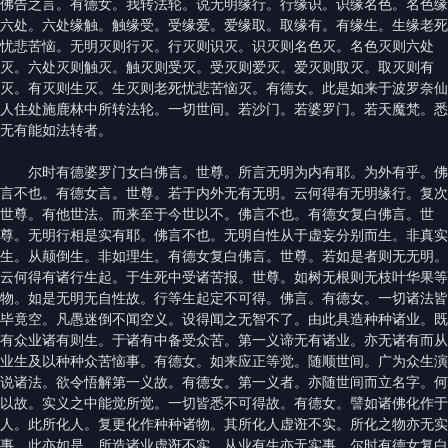
佛告之言。有德女。我转法轮。说无明缘行。行缘识。识缘名色。名色缘
六处。六处缘触。触缘受。受缘爱。爱缘取。取缘有。有缘生。生缘老死
忧悲苦恼。无明灭则行灭。行灭则识灭。识灭则名色灭。名色灭则六处
灭。六处灭则触灭。触灭则受灭。受灭则爱灭。爱灭则取灭。取灭则有
灭。有灭则生灭。生灭则老死忧悲苦恼灭。有德女。此是如来于波罗奈仙
人住处施鹿林中所转法轮。一切世间。若沙门。若婆罗门。若天魔梵。悉
无有能如法转者。
尔时有德婆罗门女白佛言。世尊。所言无明为内有耶。为外有乎。佛
言不也。有德女言。世尊。若于内外无有无明。云何得有无明缘行。复次
世尊。有他世法。而来至于今世以不。佛言不也。有德女复白佛言。世
尊。无明行相是实有耶。佛言不也。无明自性从于虚妄分别而生。非真实
生。从颠倒生。非如理生。有德女复白佛言。世尊。若如是者则无无明。
云何得有诸行生起。于生死中受诸苦报。世尊。如树无根则无枝叶华果等
物。如是无明无自性故。行等生起定不可得。佛言。有德女。一切诸法皆
毕竟空。凡愚迷倒不闻空义。设得闻之无智不了。由此具造种种诸业。既
有众业诸有则生。于诸有中备受众苦。第一义谛无有诸业。亦无诸有而从
业生及以种种众苦恼事。有德女。如来应正等觉。随顺世间。广为众生演
说诸法。欲令悟解第一义故。有德女。第一义者。亦随世间而立名字。何
以故。实义之中能觉所觉。一切皆悉不可得故。有德女。譬如诸佛化作于
人。此所化人。复更化作种种诸物。其所化人虚诳不实。所化之物亦无实
事。此亦如是。所造诸业虚诳不实。从业有生亦无实事。尔时有德女复白