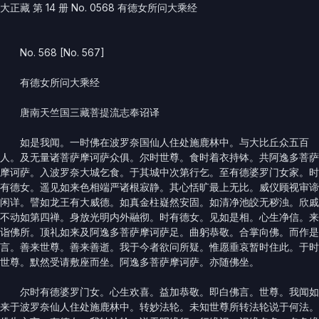
大正藏 第 14 册 No. 0568 有德女所问大乘经
No. 568 [No. 567]
有德女所问大乘经
唐南天竺国三藏菩提流志奉诏译
如是我闻。一时佛在波罗奈国仙人住处施鹿林中。与大比丘众五百
人。及无量诸菩萨摩诃萨众俱。尔时世尊。食时着衣持钵。共阿逸多菩萨
摩诃萨。入波罗奈大城乞食。于其城中次第行乞。至有德婆罗门女家。时
有德女。遥见如来色相端严诸根寂静。其心恬旷最上无比。威仪顾视审谛
闲详。譬如龙王有大威德。如真金柱嶷然安固。如清净池皎无秽浊。欣戚
不动如第四禅。身放光明内外融彻。时有德女。见如是相。心生净信。来
诣佛所。顶礼如来及阿逸多菩萨摩诃萨足。曲躬恭敬。合掌向佛。而作是
言。善来世尊。善来善逝。我于今者欲问所疑。惟愿垂哀暂时住此。于时
世尊。默然受请敷座而坐。阿逸多菩萨摩诃萨。亦随佛坐。
尔时有德婆罗门女。心生欢喜。益加恭敬。即白佛言。世尊。我闻如
来于波罗奈仙人住处施鹿林中。转妙法轮。未知世尊所转法轮说于何法。