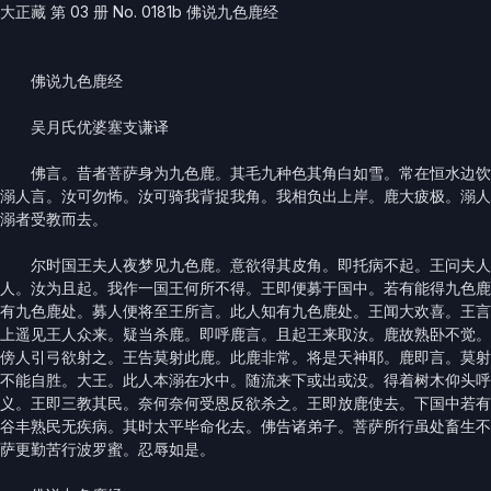
大正藏 第 03 册 No. 0181b 佛说九色鹿经
佛说九色鹿经
吴月氏优婆塞支谦译
佛言。昔者菩萨身为九色鹿。其毛九种色其角白如雪。常在恒水边饮食
溺人言。汝可勿怖。汝可骑我背捉我角。我相负出上岸。鹿大疲极。溺人
溺者受教而去。
尔时国王夫人夜梦见九色鹿。意欲得其皮角。即托病不起。王问夫人言
人。汝为且起。我作一国王何所不得。王即便募于国中。若有能得九色鹿
有九色鹿处。募人便将至王所言。此人知有九色鹿处。王闻大欢喜。王言
上遥见王人众来。疑当杀鹿。即呼鹿言。且起王来取汝。鹿故熟卧不觉。
傍人引弓欲射之。王告莫射此鹿。此鹿非常。将是天神耶。鹿即言。莫射
不能自胜。大王。此人本溺在水中。随流来下或出或没。得着树木仰头呼
义。王即三教其民。奈何奈何受恩反欲杀之。王即放鹿使去。下国中若有
谷丰熟民无疾病。其时太平毕命化去。佛告诸弟子。菩萨所行虽处畜生不
萨更勤苦行波罗蜜。忍辱如是。