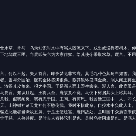
水草。常与一乌为知识时水中有溺人随流来下。或出或没得着树木。仰
下地绕鹿三匝。向鹿叩头乞为大家作奴。给其使令采取水草。鹿言。不用
。何以不起。夫人答言。昨夜梦见非常鹿。其毛九种色其角白如雪。我
者。当与分国治。赐其金钵盛满银粟。赐其银钵盛满金粟。溺人闻王募重
。汝得其皮角来。报之半国。于是溺人面上即生癞疮。溺人言。此鹿虽是
乌复言。知识且起。王将兵至。鹿故复不觉。乌便下树居其头上啄其耳。
杀我。假我须臾。我有恩于国。王问。有何恩。我曾活王国中一人。即长
天。山神树神诸天龙神何不愍伤我。我时不惜此命。自投水中负此人出。
驱逐此鹿者当诛汝五属。于是王便还宫。鹿归故处。是时国中众鹿皆来依
舍于慈。人兽并度。是时夫人者孙陀利是也。是时乌者阿难是也。是溺人