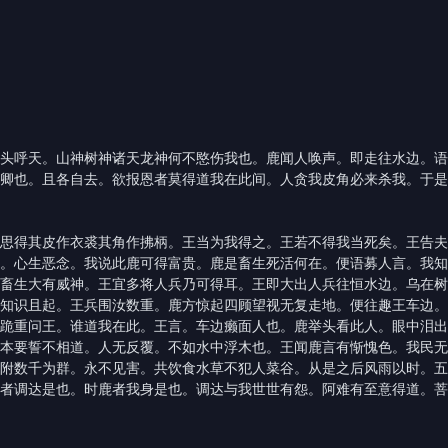
头呼天。山神树神诸天龙神何不愍伤我也。鹿闻人唤声。即走往水边。语
卿也。且各自去。欲报恩者莫得道我在此间。人贪我皮角必来杀我。于是
思得其皮作衣裘其角作拂柄。王当为我得之。王若不得我当死矣。王告夫
。心生恶念。我说此鹿可得富贵。鹿是畜生死活何在。便语募人言。我知
畜生大有威神。王宜多将人兵乃可得耳。王即大出人兵往恒水边。乌在树
知识且起。王兵围汝数重。鹿方惊起四顾望视无复走地。便往趣王车边。
跪重问王。谁道我在此。王言。车边癞面人也。鹿举头看此人。眼中泪出
本要誓不相道。人无反覆。不如水中浮木也。王闻鹿言有惭愧色。我民无
附数千为群。永不见害。共饮食水草不犯人菜谷。从是之后风雨以时。五
者调达是也。时鹿者我身是也。调达与我世世有怨。阿难有至意得道。菩