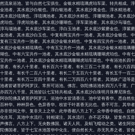
然流泉浴池。皆与自然七宝俱生。金银水精琉璃虎珀车渠。转共相成。淳
金池者。其水底沙白银也。淳白银池者。其水底沙黄金也。淳水精池者。
其水底沙琉璃也。淳琉璃池者。其水底沙水精也。淳珊瑚池者。其水底沙
虎珀也。淳虎珀池者。其水底沙珊瑚也。淳车渠池者。其水底沙马瑙也。
淳马瑙池者。其水底沙车渠也。淳白玉池者。其水底沙紫磨金也。淳紫磨
金池者。其水底沙白玉也。中复有两宝共作一池者。其水底沙金银也。中
复有三宝共作一池者。其水底沙金银水精也。中复有四宝共作一池者。其
水底沙金银水精琉璃也。中有五宝共作一池者。其水底沙金银水精琉璃珊
瑚也。中有六宝共作一池者。其水底沙金银水精琉璃珊瑚虎珀也。中有七
宝共作一池者。其水底沙金银水精琉璃珊瑚虎珀车渠也。中有浴池长四十
里者。有长八十里者。有长百六十里者。有长三百二十里者。有长六百四
十里者。有长千二百八十里者。有长二千五百六十里者。有长五千一百二
十里者。有长万二百四十里者。有长二万四百八十里者。其池纵广适等是
池者皆诸菩萨阿罗汉。常所可浴池。佛言。弥陀佛浴池长四万八千里。广
亦四万八千里。其池皆以七宝转共相成。其水底沙白珠明月珠摩尼珠也。
阿弥陀佛及诸菩萨阿罗汉。浴池中水皆清香洁。池中皆有香华。悉自然生
百种华。种种异色。色异香华。枝皆千叶甚香无比也。香不可言。其华者
亦非世间之华。复非天上之华。此华香都八方上下。众华香中精也。自然
化生耳。其池中水流行。转相灌注。其水流行。亦不迟不駃。皆复作五音
声佛言。八方上下。无央数佛国。诸天人民。及蜎飞蠕动之类。诸生阿弥
陀佛国者。皆于七宝水池莲华中化生。便自然长大。亦无乳养之者。皆食