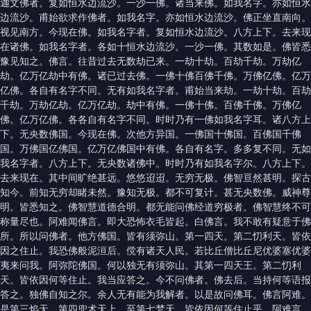
迦文佛者。复如恒水边流沙。一沙一佛。诸当来佛。如我名字。亦如恒水
边流沙。甫始欲求作佛者。如我名字。亦如恒水边流沙。佛正坐直南向。
视见南方。今现在佛。如我名字者。复如恒水边流沙。八方上下。去来现
在诸佛。如我名字者。各如十恒水边流沙。一沙一佛。其数如是。佛皆悉
豫见知之。佛言。往昔过去无数劫已来。一劫十劫。百劫千劫。万劫亿
劫。亿万亿劫中有佛。诸已过去佛。一佛十佛百佛千佛。万佛亿佛。亿万
亿佛。各自有名字不同。无有如我名字者。甫始当来劫。一劫十劫。百劫
千劫。万劫亿劫。亿万亿劫。劫中有佛。一佛十佛。百佛千佛。万佛亿
佛。亿万亿佛。各各自有名字不同。时时乃有一佛如我名字耳。诸八方上
下。无央数佛国。今现在佛。次他方异国。一佛国十佛国。百佛国千佛
国。万佛国亿佛国。亿万亿佛国中有佛。各自有名字。多多复不同。无如
我名字者。八方上下。无央数诸佛中。时时乃有如我名字尔。八方上下。
去来现在。其中间旷绝甚远。悠悠迢迢。无穷无极。佛智亘然甚明。探古
知今。前知无穷却睹未然。豫知无极。都不可复计。甚无央数佛。威神尊
明。皆悉知之。佛智慧道德合明。都无能问佛经道穷极者。佛智慧终不可
称量尽也。阿难闻佛言。即大恐怖衣毛皆起。白佛言。我不敢有疑意于佛
所。所以问佛者。他方佛国。皆有须弥山。第一四天。第二忉利天。皆依
因之住止。我恐佛般泥洹后。傥有诸天人民。若比丘僧比丘尼优婆塞优婆
夷来问我。阿弥陀佛国。何以独无有须弥山。其第一四天王。第二忉利
天。皆依因何等住止。我当应答之。今不问佛者。佛去后。当持何等语报
答之。独佛自知之尔。余人无有能为我解者。以是故问佛耳。佛言阿难。
是第三焰天。第四兜术天上。至第七梵天。皆依因何等住止乎。阿难言。