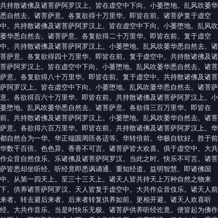
共持散诸佛及诸菩萨阿罗汉上。皆在虚空中下向。小萎堕地。乱风吹萎华
悉自然去。诸菩萨意。各复欲得十万里华。即皆在前。诸菩萨复于虚空
中。共持散诸佛及诸菩萨阿罗汉上。皆在虚空中下向。小萎堕地。乱风吹
萎华悉自然去。诸菩萨意。各复欲得二十万里华。即皆在前。复于虚空
中。共持散诸佛及诸菩萨阿罗汉上。小萎堕地。乱风吹萎华悉自然去。诸
菩萨意。各复欲得四十万里华。即皆在前。复于虚空中。共持散诸佛及诸
菩萨阿罗汉上。皆在虚空中下向。小萎堕地。乱风吹萎华悉自然去。诸菩
萨意。各复欲得八十万里华。即皆在前。复于虚空中。共持散诸佛及诸菩
萨阿罗汉上。皆在虚空中下向。小萎堕地。乱风吹萎华悉自然去。诸菩萨
意。各欲得百六十万里华。即皆在前。共持散诸佛及诸菩萨阿罗汉上。小
萎堕地。乱风吹萎华悉自然去。诸菩萨意。各欲得三百万里华。即皆在
前。共持散诸佛及诸菩萨阿罗汉上。小萎堕地。乱风吹萎华自然去。诸菩
萨意。各欲得六百万里华。即皆在前。共持散诸佛及诸菩萨阿罗汉上。华
都自然合为一华。华正端圆周匝各适等。华转倍前。华极自软好。胜于前
华数千百倍。色色异。香香不可言。诸菩萨皆大欢喜。俱于虚空中。大共
作众音自然伎乐。乐诸佛及诸菩萨阿罗汉。当此之时。快乐不可言。诸菩
萨皆悉却坐听经。听经竟即悉讽诵通。重知经道。益明智慧。即诸佛国
中。从第一四天上。至三十三天上。诸天人皆共持天上万种自然之物来
下。供养诸菩萨阿罗汉。天人皆复于虚空中。大共作众音伎乐。诸天人前
来者。转去避后来者。后来者转复供养如前。更相开避。诸天人欢喜听
经。大共作音乐。当是时快乐无极。诸菩萨供养听经讫竟。便皆起为佛作