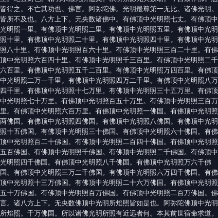
皆得之。不亡其功也。佛言。阿弥陀佛。光明最尊第一无比。诸佛光明。
皆所不及也。八方上下。无央数诸佛中。有佛顶中光明照七丈。有佛顶中
光明照一里。有佛顶中光明照二里。有佛顶中光明照五里。有佛顶中光明
照十里。有佛顶中光明照二十里。有佛顶中光明照四十里。有佛顶中光明
照八十里。有佛顶中光明照百六十里。有佛顶中光明照三百二十里。有佛
顶中光明照六百四十里。有佛顶中光明照千三百里。有佛顶中光明照二千
六百里。有佛顶中光明照五千二百里。有佛顶中光明照万四百里。有佛顶
中光明照二万一千里。有佛顶中光明照四万二千里。有佛顶中光明照八万
四千里。有佛顶中光明照十七万里。有佛顶中光明照三十五万里。有佛顶
中光明照七十万里。有佛顶中光明照百五十万里。有佛顶中光明照三百万
里。有佛顶中光明照六百万里。有佛顶中光明照一佛国。有佛顶中光明照
两佛国。有佛顶中光明照四佛国。有佛顶中光明照八佛国。有佛顶中光明
照十五佛国。有佛顶中光明照三十佛国。有佛顶中光明照六十佛国。有佛
顶中光明照百二十佛国。有佛顶中光明照二百四十佛国。有佛顶中光明照
五百佛国。有佛顶中光明照千佛国。有佛顶中光明照二千佛国。有佛顶中
光明照四千佛国。有佛顶中光明照八千佛国。有佛顶中光明照万六千佛
国。有佛顶中光明照三万二千佛国。有佛顶中光明照六万四千佛国。有佛
顶中光明照十三万佛国。有佛顶中光明照二十六万佛国。有佛顶中光明照
五十万佛国。有佛顶中光明照百万佛国。有佛顶中光明照二百万佛国。佛
言。诸八方上下。无央数佛顶中光明所焰照皆如是也。阿弥陀佛顶中光明
所焰照。千万佛国。所以诸佛光明所照有近远者何。本其前世宿命求道。