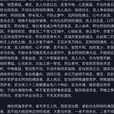
敬。智慧勇猛。佛言。其人作是以后。若复中悔。心意狐疑。不信作善后
世当得其福。不信往生阿弥陀佛国。其人虽尔。续得往生。其人寿命病欲
终时。阿弥陀佛。即令其人。于卧止梦中。见阿弥陀佛土。心中大欢喜。
意自念言。我悔不知益作诸善。今当往生阿弥陀佛国。其人但念是。口不
能复言。即自悔过。悔过者差减少悔无所复及。其人命终。即生阿弥陀佛
国。不能得前至。便道见二千里七宝城中。心独欢喜。便止其中。亦复于
七宝浴池莲华中化生。即自然受身长大。其城亦复如前城法。比如第二忉
利天上自然之物。其人亦复于城中。五百岁竟乃得出。至阿弥陀佛所。心
中大喜。其人听闻经。心不开解。意不欢乐。智慧不明。知经复少。所居
舍宅在地。不能令舍宅随意高大在虚空中。复去阿弥陀佛大远。不能得近
附阿弥陀佛。亦复如是。第二中辈狐疑者也。其人久久。亦当智慧开解。
知经勇猛。心当欢乐。次如上第一辈也。所以者何。皆坐前世宿命求道
时。中悔狐疑。暂信暂不信。不信作善得其福德。皆自然得之尔。随其功
德有所铉不铉。各自然趣向。说经行道。卓亿万超绝不相及。佛言。其欲
求作菩萨道生阿弥陀佛国者。其人然后。皆当得阿惟越致菩萨。阿惟越致
菩萨者。皆当有三十二相紫磨金色八十种好。皆当作佛。随所愿在所求
欲。于他方佛国作佛。终不复更泥犁禽兽薜荔。随其精进求道。早晚之事
同等尔。求道不休会当得之。不失其所欲愿也。
佛告阿逸菩萨等。诸天帝王人民。我皆语汝曹。诸欲往生阿弥陀佛国
者。虽不能大精进禅定持经戒者。大要当作善。一者不得杀生。二者不得