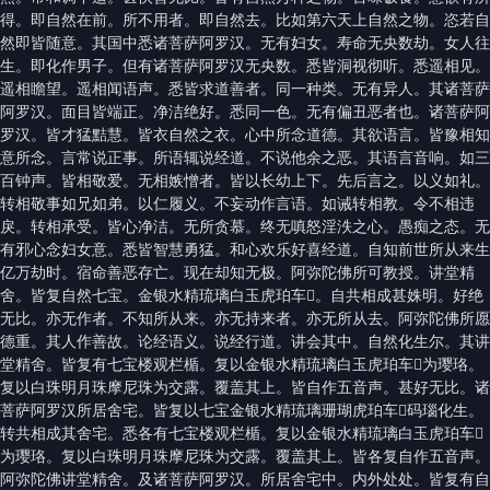
得。即自然在前。所不用者。即自然去。比如第六天上自然之物。恣若自
然即皆随意。其国中悉诸菩萨阿罗汉。无有妇女。寿命无央数劫。女人往
生。即化作男子。但有诸菩萨阿罗汉无央数。悉皆洞视彻听。悉遥相见。
遥相瞻望。遥相闻语声。悉皆求道善者。同一种类。无有异人。其诸菩萨
阿罗汉。面目皆端正。净洁绝好。悉同一色。无有偏丑恶者也。诸菩萨阿
罗汉。皆才猛黠慧。皆衣自然之衣。心中所念道德。其欲语言。皆豫相知
意所念。言常说正事。所语辄说经道。不说他余之恶。其语言音响。如三
百钟声。皆相敬爱。无相嫉憎者。皆以长幼上下。先后言之。以义如礼。
转相敬事如兄如弟。以仁履义。不妄动作言语。如诫转相教。令不相违
戾。转相承受。皆心净洁。无所贪慕。终无嗔怒淫泆之心。愚痴之态。无
有邪心念妇女意。悉皆智慧勇猛。和心欢乐好喜经道。自知前世所从来生
亿万劫时。宿命善恶存亡。现在却知无极。阿弥陀佛所可教授。讲堂精
舍。皆复自然七宝。金银水精琉璃白玉虎珀车𤦲。自共相成甚姝明。好绝
无比。亦无作者。不知所从来。亦无持来者。亦无所从去。阿弥陀佛所愿
德重。其人作善故。论经语义。说经行道。讲会其中。自然化生尔。其讲
堂精舍。皆复有七宝楼观栏楯。复以金银水精琉璃白玉虎珀车𤦲为璎珞。
复以白珠明月珠摩尼珠为交露。覆盖其上。皆自作五音声。甚好无比。诸
菩萨阿罗汉所居舍宅。皆复以七宝金银水精琉璃珊瑚虎珀车𤦲码瑙化生。
转共相成其舍宅。悉各有七宝楼观栏楯。复以金银水精琉璃白玉虎珀车𤦲
为璎珞。复以白珠明月珠摩尼珠为交露。覆盖其上。皆各复自作五音声。
阿弥陀佛讲堂精舍。及诸菩萨阿罗汉。所居舍宅中。内外处处。皆复有自