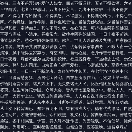
盗窃。三者不得淫泆奸爱他人妇女。四者不得调欺。五者不得饮酒。六者
不得两舌。七者不得恶口。八者不得妄言。九者不得嫉妒。十者不得贪
餮。不得心中有所悭惜。不得嗔怒。不得愚痴。不得随心嗜欲。不得心中
悔。不得狐疑。当作孝顺。当作至诚忠信。当信受佛经语。深当信作善后
世得其福。奉持如是。其法不亏失者。在心所愿。可得往生阿弥陀佛国。
至要当斋戒一心清净。昼夜常念。欲往生阿弥陀佛国。十日十夜不断绝。
我皆慈哀之。悉令生阿弥陀佛国。佛言。世间人以欲慕及贤明。居家修善
为道者。与妻子共居在恩好爱欲之中。忧念苦多家事匆务。不暇大斋一心
清净。虽不能得去家弃欲。有空闲时。自端心意。念身作善专精行道。十
日十夜者。殊使不能尔自思惟熟挍计。欲度脱身者。下当绝念去忧。勿念
家事。莫与妇人同床。自端正身心断于爱欲。一心斋戒清净。至意念生阿
弥陀佛国。一日一夜不断绝者。寿终皆往生其国。在七宝浴池华莲中化
生。可得智慧勇猛。所居七宝舍宅。自在意所欲作为。可次如上第一辈。
佛语阿逸菩萨言。诸八方上下。无央数诸天人民。比丘僧比丘尼优婆塞优
婆夷。往生阿弥陀佛国。众等大会。皆共于七宝浴池水中。都共人人。悉
自于一大莲华上坐。皆悉自陈道德行善。人人各自说其前世宿命求道时。
持戒所作善法。所从来生本末。其所好喜经道。知经智慧。所施行功德。
从上次下转皆遍已。知经有明不明。智有深浅大小。德有优劣厚薄。自然
之道别知。才能智慧健猛。众相观照。礼义和顺。皆自欢喜踊跃。智慧有
勇猛。各不相属逮。佛言。其人殊不豫作德。为善轻戏。不信使然。徒倚
懈怠。为用可尔。至时都集说经道。自然迫促。应答迟晚。道智卓殊超