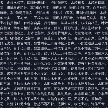
者。金根水精茎。琉璃枝珊瑚叶。虎珀华银实。水精树者。水精根琉璃
茎。珊瑚枝虎珀叶。车𤦲华白玉实。珊瑚树者。珊瑚根虎珀茎。白玉枝琉
璃叶。车𤦲华明月珠实。虎珀树者。虎珀根白玉茎。珊瑚枝琉璃叶。水精
华金实。白玉树者。白玉根车𤦲茎。珊瑚枝虎珀叶。金华摩尼殊实。是七
宝树转共相成。种种各自异。行行相值。茎茎自相准。枝枝自相值。叶叶
自相向。华华自相望。实实自相当。佛言。阿弥陀佛。当讲堂精舍中。内
外七宝浴池绕边。上诸七宝树。及诸菩萨阿罗汉。七宝舍宅中。内外七宝
浴池。绕池边诸七宝树。数千百重行。皆各如是。各自作五音声。音声甚
好无比也。佛告阿难。如世间帝王有百种伎乐音声。不如遮迦越王诸伎乐
音声好。百千亿万倍。如遮迦越王万种伎乐音声。尚复不如第二忉利天上
诸伎乐一音声。百千亿万倍。如忉利天上万种伎乐之声。尚复不如第六天
上一音声好。百千亿万倍。如第六天上万种音乐之声。尚复不如阿弥陀佛
国中七宝树一音声好。百千亿万倍。阿弥陀佛国中。亦有万种自然伎乐。
甚乐无极。阿弥陀佛。及诸菩萨阿罗汉欲浴时。便各自可入其七宝池中
浴。诸菩萨阿罗汉意欲令水没足。水即没足。意欲令水至膝。水即至膝。
意欲令水至腰。水即至腰。意欲令水至腋。水即至腋。意欲令水至颈。水
即至颈。意欲令水自灌身上。水即自灌身上。意欲令水还复如故。水即还
复如故。恣若随意所欲好喜。佛言。阿弥陀及诸菩萨阿罗汉皆浴已。悉自
于一大莲华上坐。即四方自然乱风起。其乱风者。亦非世间之风。亦非天
上之风。都八方上下众风中精。自然合会化生耳。不寒不热。常和调中
适。甚清凉好无比也。徐起不迟不駃。适得中宜。吹七宝树。皆作五音