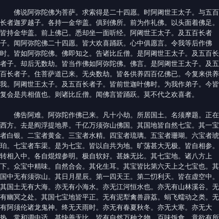
佛说阿弥陀佛为菩萨。求索得是二十四愿。时阿阇世王太子。与五百
长者迦罗越子。各持一金华盖。俱到佛所。前为作礼佛。以头面着佛足。
皆持金华盖。前上佛已。悉却坐一面听经。阿阇世王太子。及五百长者
子。闻阿弥陀佛二十四愿。皆大欢喜踊跃。心中俱愿言。令我等后作佛
时。皆如阿弥陀佛。佛即知之。告诸比丘僧。是阿阇世王太子。及五百长
者子。却后无数劫。皆当作佛如阿弥陀佛。佛言。是阿阇世王太子。及五
百长者子。住菩萨道已来。无央数劫。皆各供养四百亿佛已。今复来供养
我。阿阇世王太子。及五百长者子。皆前世迦叶佛时。为我作弟子。今皆
复会是共相值也。则诸比丘僧。闻佛言皆踊跃。莫不代之欢喜者。
佛告阿难。阿弥陀作佛已来。凡十小劫。所居国土。名须摩题。正在
西方。去是阎浮提地界。千亿万须弥山佛国。其国地皆自然七宝。其一宝
者白银。二宝者黄金。三宝者水精。四宝者琉璃。五宝者珊瑚。六宝者琥
珀。七宝者车渠。是为七宝。皆以自共为地。旷荡甚大无极。皆自相参。
转相入中。各自焜煌参明。极自软好。甚姝无比。其七宝地。诸八方上
下。众宝中精味。自然合会。其化生耳。其宝皆比第六天上之七宝也。其
国中无有须弥山。其日月星辰。第一四天王。第二忉利天。皆在虚空中。
其国土无有大海。亦无有小海水。亦无江河恒水也。亦无有山林溪谷。无
有幽冥之处。其国七宝地皆平正。无有泥犁禽兽薜荔。蜎飞蠕动之类。无
有阿须伦诸龙鬼神。终无天雨时。亦无有春夏秋冬。亦无大寒。亦无大
热。常和调中适。甚快善无比。皆有自然万种之物。百味饭食。意欲有所