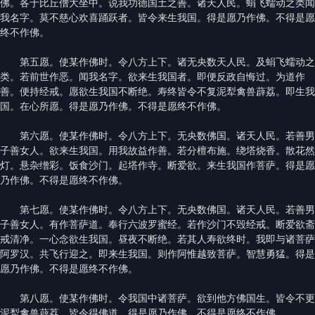
佛。各于比丘僧大坐中。说我功德国土之善。诸天人民。蜎飞蠕动之类闻
我名字。莫不慈心欢喜踊跃者。皆令来生我国。得是愿乃作佛。不得是愿
终不作佛。
第五愿。使某作佛时。令八方上下。诸无央数天人民。及蜎飞蠕动之
类。若前世作恶。闻我名字。欲来生我国者。即便反政自悔过。为道作
善。便持经戒。愿欲生我国不断绝。寿终皆令不复泥犁禽兽薜荔。即生我
国。在心所愿。得是愿乃作佛。不得是愿终不作佛。
第六愿。使某作佛时。令八方上下。无央数佛国。诸天人民。若善男
子善女人。欲来生我国。用我故益作善。若分檀布施。绕塔烧香。散花然
灯。悬杂缯彩。饭食沙门。起塔作寺。断爱欲。来生我国作菩萨。得是愿
乃作佛。不得是愿终不作佛。
第七愿。使某作佛时。令八方上下。无央数佛国。诸天人民。若善男
子善女人。有作菩萨道。奉行六波罗蜜经。若作沙门不毁经戒。断爱欲斋
戒清净。一心念欲生我国。昼夜不断绝。若其人寿欲终时。我即与诸菩萨
阿罗汉。共飞行迎之。即来生我国。则作阿惟越致菩萨。智慧勇猛。得是
愿乃作佛。不得是愿终不作佛。
第八愿。使某作佛时。令我国中诸菩萨。欲到他方佛国生。皆令不更
泥犁禽兽薜荔。皆令得佛道。得是愿乃作佛。不得是愿终不作佛。