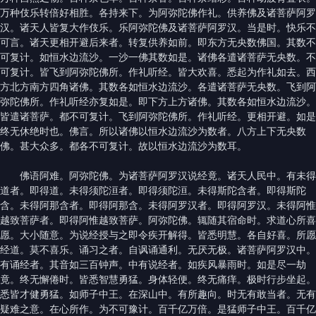
万种伎乐转倍好相胜。各持来下。为阿弥陀佛作礼。供养佛及诸菩萨阿罗
汉。诸天人皆复大作伎乐。乐阿弥陀佛及诸菩萨阿罗汉。当是时。快乐不
可言。诸天更相开避后来者。转复供养如前。即东方无央数佛国。其数不
可复计。如恒水边流沙。一沙一佛其数如是。诸佛各遣诸菩萨无央数。不
可复计。皆飞到阿弥陀佛所。作礼听经。皆大欢喜。悉起为作礼如去。西
方北方南方四角诸佛。其数各如恒水边流沙。各遣诸菩萨无央数。飞到阿
弥陀佛所。作礼听经亦复如是。即下方上方诸佛。其数各如恒水边流沙。
皆遣诸菩萨。都不可复计。飞到阿弥陀佛所。作礼听经。更相开避。如是
终无休绝时也。佛言。所以诸佛以恒水边流沙为数者。八方上下无央数
佛。甚大众多。都各不可复计。故以恒水边流沙为数耳。
佛语阿难。阿弥陀佛。为诸菩萨阿罗汉说经竟。诸天人民中。有未得
道者。即得道。未得须陀洹者。即得须陀洹。未得斯陀含者。即得斯陀
含。未得阿那含者。即得阿那含。未得阿罗汉者。即得阿罗汉。未得阿惟
越致菩萨者。即得阿惟越致菩萨。阿弥陀佛。辄随其宿命时。求道心所喜
愿。大小随意。为说经授与之即令疾开解得。皆悉明慧。各自好喜。所愿
经道。莫不喜乐。诵习之者。自讽诵通利。无厌无极。诸菩萨阿罗汉中。
有诵经者。其音如三百钟声。中有说经者。如疾风暴雨时。如是尽一劫
竟。终无懈倦时。皆悉智慧勇猛。身体轻便。终无痛痒。极时行步坐起。
悉皆才健勇猛。如师子中王。在深山中。有所趣向。时无有敢当者。无有
疑难之意。在心所作。为不可豫计。百千亿万倍。是猛师子中王。百千亿