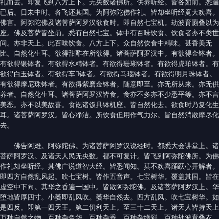
礼而去。即复飞到八方上下。无央数诸佛所。供养听经。皆各如前。悉遍
已后。日未中时。各飞还其国。为阿弥陀佛作礼。皆却坐听经竟大欢喜。
佛言。阿弥陀佛及诸菩萨阿罗汉欲食时。即自然七宝机。劫波育罽叠以为
座。佛及菩萨皆坐前。悉有自然七宝。钵中有百味饮食。饮食者亦不类世
间。亦非天上。此百味饮食。八方上下。众自然饮食中精味。甚香美无
比。自然化生耳。欲得甜酢在所欲得。诸菩萨阿罗汉中。有欲得金钵者。
有欲得银钵者。有欲得水精钵者。有欲得珊瑚钵者。有欲得虎珀钵者。有
欲得白玉钵者。有欲得车𤦲钵者。有欲得马瑙钵者。有欲得明月珠钵者。
有欲得摩尼珠钵者。有欲得紫磨金钵者。随意即至。亦无所从来。亦无供
养者。自然化生耳。诸菩萨阿罗汉皆食。食亦不多亦不少悉平等。亦不言
美恶。亦不以美故喜。食讫诸饭具钵机座。皆自然化去。欲食时乃复化生
耳。诸菩萨阿罗汉。皆心净洁。所饮食但用作气力尔。皆自然消散摩尽化
去。
佛告阿难。阿弥陀佛。为诸菩萨阿罗汉说经时。都悉大会讲堂上。诸
菩萨阿罗汉。及诸天人民无央数。都不可复计。皆飞到阿弥陀佛所。为佛
作礼却坐听经。其佛广说道智大经。皆悉闻知。莫不欢喜踊跃心开解者。
即四方自然乱风起。吹七宝树。皆作五音声。七宝树华。覆盖其国。皆在
虚空中下向。其华之香遍一国中。皆散阿弥陀佛。及诸菩萨阿罗汉上。华
堕地皆厚四寸。小萎即乱风吹。萎华自然去。四方乱风。吹七宝树华。如
是四反。即第一四天王。第二忉利天上。至三十二天上。诸天人皆持天上
万种自然之物。百种杂色华。百种杂香。百种杂缯彩。百种劫波育叠衣。