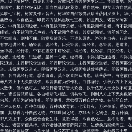
声。以七宝树华。悉覆其国中。皆散佛及诸菩萨阿罗汉上。华随堕地。皆
厚四寸。极自软好无比。即自然乱风吹萎华。悉自然去。即复四方自然乱
风吹七宝树。树皆复作五音声。树华皆自然散佛及诸菩萨阿罗汉上。华小
萎堕地。即自然去。即复四方乱风起吹七宝树。如是四反。诸菩萨阿罗
汉。中有但欲闻经者。中有但欲闻音乐者。中有但欲闻华香者。有不欲闻
经者。有不欲闻音乐声者。有不欲闻华香者。其所欲闻者。辄即独闻之。
不欲闻者。则独不闻。随意所欲喜乐。不违其愿也。浴讫各自去。行道中
有在地讲经者。诵经者。说经者。口受经者。听经者。念经者。思道者。
坐禅者。经行者。中有在虚空中讲经者。诵经者。说经者。口受经者。听
经者。念经者。思道者。坐禅一心者。经行者。未得须陀洹道者。即得须
陀洹道。未得斯陀含道者。即得斯陀含道。未得阿那含道者。即得阿那含
道。未得阿罗汉道者。即得阿罗汉道。未得阿惟越致菩萨者。即得阿惟越
致。各自说经行道。悉皆得道。莫不欢喜踊跃者也。诸菩萨中。有意欲供
养八方上下无央数诸佛。即皆俱前为佛作礼。白佛辞行。供养八方上下无
央数佛。佛即然可之。即使行诸菩萨皆大欢喜。数千亿万人无央数不可复
计。皆当智慧勇猛。各自幡辈飞相追。俱共散飞。则到八方上下无央数诸
佛所。皆前为诸佛作礼。即便供养。意欲得万种自然之物。在前即自然。
百种杂色华。百种杂缯彩。百种劫波育衣。七宝灯火。万种伎乐。悉皆在
前。其华香万种自然之物。亦非世间之物。亦非天上之物也。是万种物。
都八方上下。众自然合会化生耳。意欲得者。即自然化生。意不用者。即
化去。诸菩萨便共持。供养诸佛及诸菩萨阿罗汉。边傍前后回绕周匝。在
意所欲即辄皆至。当是之时。快乐不可言也。诸菩萨意。各欲得四十里