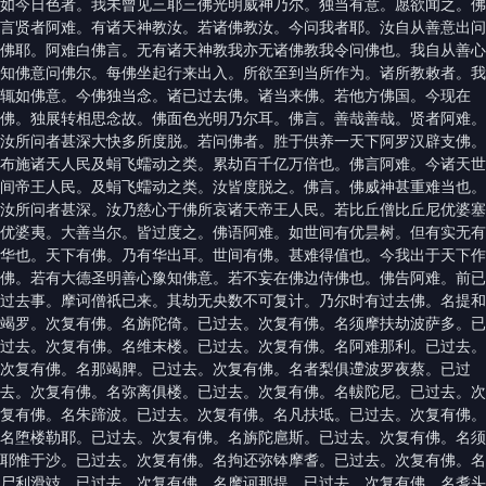
如今日色者。我未曾见三耶三佛光明威神乃尔。独当有意。愿欲闻之。佛
言贤者阿难。有诸天神教汝。若诸佛教汝。今问我者耶。汝自从善意出问
佛耶。阿难白佛言。无有诸天神教我亦无诸佛教我令问佛也。我自从善心
知佛意问佛尔。每佛坐起行来出入。所欲至到当所作为。诸所教敕者。我
辄如佛意。今佛独当念。诸已过去佛。诸当来佛。若他方佛国。今现在
佛。独展转相思念故。佛面色光明乃尔耳。佛言。善哉善哉。贤者阿难。
汝所问者甚深大快多所度脱。若问佛者。胜于供养一天下阿罗汉辟支佛。
布施诸天人民及蜎飞蠕动之类。累劫百千亿万倍也。佛言阿难。今诸天世
间帝王人民。及蜎飞蠕动之类。汝皆度脱之。佛言。佛威神甚重难当也。
汝所问者甚深。汝乃慈心于佛所哀诸天帝王人民。若比丘僧比丘尼优婆塞
优婆夷。大善当尔。皆过度之。佛语阿难。如世间有优昙树。但有实无有
华也。天下有佛。乃有华出耳。世间有佛。甚难得值也。今我出于天下作
佛。若有大德圣明善心豫知佛意。若不妄在佛边侍佛也。佛告阿难。前已
过去事。摩诃僧祇已来。其劫无央数不可复计。乃尔时有过去佛。名提和
竭罗。次复有佛。名旃陀倚。已过去。次复有佛。名须摩扶劫波萨多。已
过去。次复有佛。名维末楼。已过去。次复有佛。名阿难那利。已过去。
次复有佛。名那竭脾。已过去。次复有佛。名者梨俱遰波罗夜蔡。已过
去。次复有佛。名弥离俱楼。已过去。次复有佛。名軷陀尼。已过去。次
复有佛。名朱蹄波。已过去。次复有佛。名凡扶坻。已过去。次复有佛。
名堕楼勒耶。已过去。次复有佛。名旃陀扈斯。已过去。次复有佛。名须
耶惟于沙。已过去。次复有佛。名拘还弥钵摩耆。已过去。次复有佛。名
尸利滑攱。已过去。次复有佛。名摩诃那提。已过去。次复有佛。名耆头