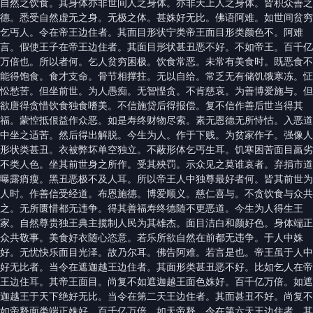
自然之饮食。其身体亦非世间人之身体。亦非天上人之身体。皆积众善之
德。悉受自然虚无之身。无极之体。甚姝好无比。佛语阿难。如世间贫穷
乞丐人。令在帝王边住者。其面目形状宁类帝王面目形类颜色不。阿难
言。假使王子在帝王边住者。其面目形状甚丑恶不好。不如帝王。百千亿
万倍也。所以者何。乞人贫穷困极。饮食常恶。未常有美食时。既恶食不
能得饱食。食才支命。骨节相撑拄。无以自给。常乏无有储饥饿寒冻。怔
忪愁苦。但坐前世。为人愚痴。无智悭贪。不肯慈哀。为善博爱施与。但
欲唐得贪惜饮食独食嗜美。不信施贷后得报偿。复不信作善后世当得其
福。蒙悾抵佷益作众恶。如是寿终财物尽索。素无恩德无所恃怙。入恶道
中坐之适苦。然后得出解脱。今生为人。作于下贱。为贫家作子。强像人
形状类甚丑。衣被弊坏单空独立。不蔽形体乞丐生耳。饥寒困苦面目羸劣
不类人色。坐其前世身之所作。受其殃罚。示众见之莫谁哀者。弃捐市道
曝露痟瘦。黑丑恶极不及人耳。所以帝王人中独尊最好者何。皆其前世为
人时。作善信受经道。布恩施德。博爱顺义。慈仁喜与。不贪饮食与众共
之。无所匮惜都无违争。得其善福寿终德随不更恶道。今生为人得生王
家。自然尊贵独王典主揽制人民为其雄杰。面目洁白和颜好色。身体端正
众共敬事。美食好衣随心恣意。若乐所欲自然在前都无违争。于人中姝
好。无忧快乐面目光泽。故乃尔耳。佛告阿难。若言是也。帝王虽于人中
好无比者。当令在遮迦越王边住者。其面形类甚丑恶不好。比如乞人在帝
王边住耳。其帝王面目。尚复不如遮迦越王面色姝好。百千亿万倍。如遮
迦越王于天下绝好无比。当令在第二天王边住者。其面甚丑不好。尚复不
如帝释面类端正姝好。百千亿万倍。如天帝释。令在第六天王边住者。其