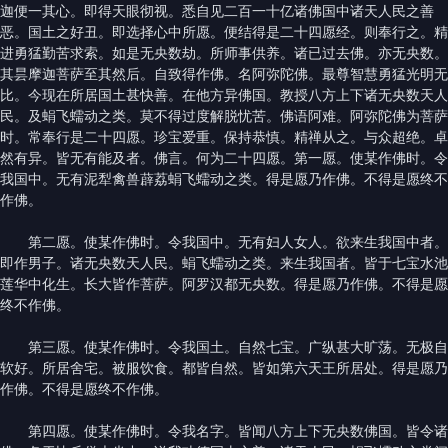
迦便一其心。即得天眼彻视。悉自见二百一十亿诸佛国中诸天人民之善
恶。国土之好丑。即选择心中所愿。便结得是二十四愿经。则奉行之。精
进勇猛勤苦求索。如是无央数劫。所师事供养。诸已过去佛。亦无央数。
其昙摩迦菩萨至其然后。自致得作佛。名阿弥陀佛。最尊智慧勇猛光明无
比。今现在所居国土甚快善。在他方异佛国。教授八方上下诸无央数天人
民。及蜎飞蠕动之类。莫不得过度解脱忧苦。佛语阿难。阿弥陀佛为菩萨
时。常奉行是二十四愿。珍宝爱重。保持恭慎。精禅从之。与众超绝。卓
然有异。皆无有能及者。佛言。何为二十四愿。第一愿。使某作佛时。令
我国中。无有泥犁禽兽薜荔蜎飞蠕动之类。得是愿乃作佛。不得是愿终不
作佛。
第二愿。使某作佛时。令我国中。无有妇人女人。欲来生我国中者。
即作男子。诸无央数天人民。蜎飞蠕动之类。来生我国者。皆于七宝水池
莲华中化生。长大皆作菩萨。阿罗汉都无央数。得是愿乃作佛。不得是愿
终不作佛。
第三愿。使某作佛时。令我国土。自然七宝。广纵甚大旷荡。无极自
软好。所居舍宅。被服饮食。都皆自然。皆如第六天王所居处。得是愿乃
作佛。不得是愿终不作佛。
第四愿。使某作佛时。令我名字。皆闻八方上下无央数佛国。皆令诸