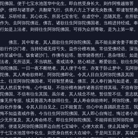
陀佛国。便于七宝水池莲华中化生。即自然受身长大。则作阿惟越致菩
萨。便即与诸菩萨。共翻辈飞行。供养八方上下诸无央数佛。即逮智慧勇
猛。乐听经道。其心欢乐。所居七宝舍宅。在虚空中。恣随其意。在所欲
作为。去阿弥陀佛近。佛言。诸欲往生阿弥陀佛国者。当精进持经戒。奉
行如是上法者。则得往生阿弥陀佛国。可得为众所尊敬。是为上第一辈。
佛言。其中辈者。其人愿欲往生阿弥陀佛国。虽不能去家舍妻子断爱
欲行作沙门者。当持经戒无得亏失。益作分檀布施。常信受佛经语。深当
作至诚中信。饭食诸沙门。作佛寺起塔。散华烧香然灯。悬杂缯彩。如是
法者。无所适莫。不当嗔怒。斋戒清净。慈心精进。断爱欲念。欲往生阿
弥陀佛国。一日一夜不断绝者。其人便于今世。亦复于卧止梦中。见阿弥
陀佛。其人寿命欲终时。阿弥陀佛即化。令其人目自见阿弥陀佛及其国
土。往至阿弥陀佛国者。可得智慧勇猛。佛言。其人奉行施与如是者。若
其人然后复中悔。心中狐疑。不信分檀布施作诸善后世得其福。不信有弥
陀佛国。不信有往生其国。虽尔者。其人续念不绝。暂信暂不信。意志犹
豫无所专据。续其善愿为本故得往生。其人寿命病欲终时。阿弥陀佛。即
自化作形像。令其人目自见之。口不能复言。但心中欢喜踊跃意念言。我
悔不知益斋戒作善。今当往生阿弥陀佛国。其人即心自悔过。悔过者小差
少无所复及。其人寿命终尽。即往生阿弥陀佛国。不能得前至阿弥陀佛
所。便道见阿弥陀佛国界边自然七宝城中。心便大欢喜。便止其城中。即
于七宝水池莲华中化生。则受身自然长大在城中。于是间五百岁。其城广