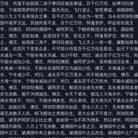
万倍。尚复不如我第二弟子摩诃目揵连勇猛。百千亿万倍。如摩诃目揵
连。于诸国菩萨阿罗汉中。最为无比。飞行进止。智慧勇猛。洞视彻听。
知八方上下去来现在之事。百千亿万倍。共合为一智慧。当令在阿弥陀佛
国中诸罗汉边。其德尚复不及。百千亿万倍。阿逸菩萨。即起前长跪叉
手。问佛言。阿弥陀佛国中。诸阿罗汉。宁颇有般泥洹去者无。愿欲闻
之。佛言。若欲知者。如是四天下星。若见之不。阿逸菩萨言。唯然见
之。佛言。如我第二弟子。摩诃目揵连。飞上天上一昼一夜。遍数知星有
几枚。此四天下星甚众多。不可得计尚复百千亿万倍是星也。如天下大海
水减去一渧。宁能令海水为减。知少不耶。对曰。减去百千亿万斗石。尚
不能令减知少也。佛言。阿弥陀佛国。诸阿罗汉中。虽有般泥洹去者。如
大海减一渧水尔。不能令在诸阿罗汉为减知少也。佛言。大海减去一溪
水。宁令减少不。对曰。减去百千亿万溪水。尚不能减知少也。佛言。减
大海一恒水。宁能令减知少不。对曰。减去百千亿万恒水。不能令减知少
也。佛言。阿弥陀佛国。诸阿罗汉。般泥洹去者无央数。其在者新得道者
亦无央数。都不为增减也。佛言。令天下诸水。都流入大海水中。宁能令
海水增多不。对曰。不能令增多也。所以者何。是大海为天下诸水众善中
王。故能尔耳。佛言。阿弥陀佛国亦如是。悉令八方上下。无央数佛国。
诸无央数天人民。蜎飞蠕动之类都往生。甚大众多不可复计。阿弥陀佛
国。诸菩萨阿罗汉众比丘僧。故如常一法不异为增多。所以者何。阿弥陀
佛国为最快。八方上下无央数。诸佛国中众善之王。诸佛国中之雄。诸佛
国中之宝。诸佛国中寿之极长久也。诸佛国中之众杰也。诸佛国中之广大