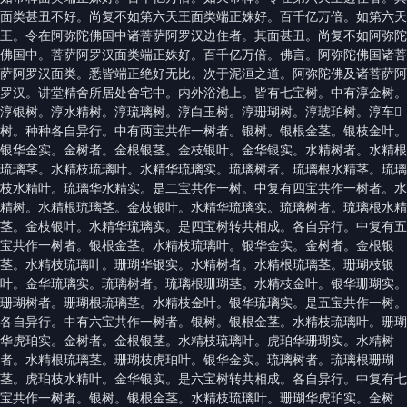
面类甚丑不好。尚复不如第六天王面类端正姝好。百千亿万倍。如第六天
王。令在阿弥陀佛国中诸菩萨阿罗汉边住者。其面甚丑。尚复不如阿弥陀
佛国中。菩萨阿罗汉面类端正姝好。百千亿万倍。佛言。阿弥陀佛国诸菩
萨阿罗汉面类。悉皆端正绝好无比。次于泥洹之道。阿弥陀佛及诸菩萨阿
罗汉。讲堂精舍所居处舍宅中。内外浴池上。皆有七宝树。中有淳金树。
淳银树。淳水精树。淳琉璃树。淳白玉树。淳珊瑚树。淳琥珀树。淳车𤦲
树。种种各自异行。中有两宝共作一树者。银树。银根金茎。银枝金叶。
银华金实。金树者。金根银茎。金枝银叶。金华银实。水精树者。水精根
琉璃茎。水精枝琉璃叶。水精华琉璃实。琉璃树者。琉璃根水精茎。琉璃
枝水精叶。琉璃华水精实。是二宝共作一树。中复有四宝共作一树者。水
精树。水精根琉璃茎。金枝银叶。水精华琉璃实。琉璃树者。琉璃根水精
茎。金枝银叶。水精华琉璃实。是四宝树转共相成。各自异行。中复有五
宝共作一树者。银根金茎。水精枝琉璃叶。银华金实。金树者。金根银
茎。水精枝琉璃叶。珊瑚华银实。水精树者。水精根琉璃茎。珊瑚枝银
叶。金华琉璃实。琉璃树者。琉璃根珊瑚茎。水精枝金叶。银华珊瑚实。
珊瑚树者。珊瑚根琉璃茎。水精枝金叶。银华琉璃实。是五宝共作一树。
各自异行。中有六宝共作一树者。银树。银根金茎。水精枝琉璃叶。珊瑚
华虎珀实。金树者。金根银茎。水精枝琉璃叶。虎珀华珊瑚实。水精树
者。水精根琉璃茎。珊瑚枝虎珀叶。银华金实。琉璃树者。琉璃根珊瑚
茎。虎珀枝水精叶。金华银实。是六宝树转共相成。各自异行。中复有七
宝共作一树者。银树。银根金茎。水精枝琉璃叶。珊瑚华虎珀实。金树