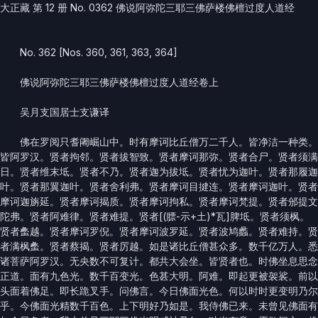
大正藏 第 12 册 No. 0362 佛说阿弥陀三耶三佛萨楼佛檀过度人道经
No. 362 [Nos. 360, 361, 363, 364]
佛说阿弥陀三耶三佛萨楼佛檀过度人道经卷上
吴月支国居士支谦译
佛在罗阅只耆阇崛山中。时有摩诃比丘僧万二千人。皆净洁一种类。
皆阿罗汉。贤者拘邻。贤者拔智致。贤者摩诃那弥。贤者合尸。贤者须满
日。贤者维末坻。贤者不乃。贤者迦为拔坻。贤者忧为迦叶。贤者那履迦
叶。贤者那翼迦叶。贤者舍利弗。贤者摩诃目揵连。贤者摩诃迦叶。贤者
摩诃迦旃延。贤者摩诃揭质。贤者摩诃拘私。贤者摩诃梵提。贤者邠提文
陀弗。贤者阿难律。贤者难提。贤者[(膘-示+土)*瓦]脾坻。贤者须枫。
贤者䗍越。贤者摩诃罗倪。贤者摩诃波罗延。贤者波鸠蠡。贤者难持。贤
者满枫䗍。贤者蔡揭。贤者厉越。如是诸比丘僧甚众多。数千亿万人。悉
诸菩萨阿罗汉。无央数不可复计。都共大会坐。皆贤者也。时佛坐息思念
正道。面有九色光。数千百变光。色甚大明。阿难。即起更被袈裟。前以
头面着佛足。即长跪叉手。问佛言。今日佛面光色。何以时时更变明乃尔
乎。今佛面光精数千百色。上下明好乃如是。我侍佛已来。未曾见佛面有