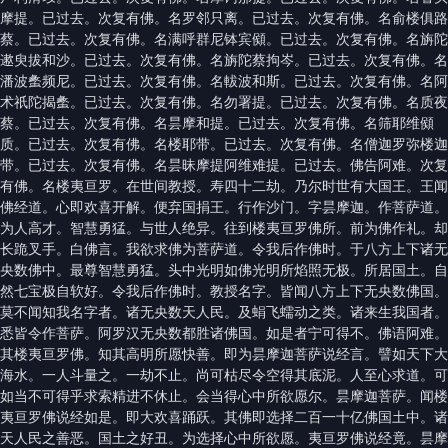
摩提。已过去。次复有佛。名罗邻只离。已过去。次复有佛。名俞楼俱路
蔡。已过去。次复有佛。名满呼群尼钵宾䫛。已过去。次复有佛。名旃陀
遬臾拔和沙。已过去。次复有佛。名旃陀蔡拘岑。已过去。次复有佛。名
潘波䗍频尼。已过去。次复有佛。名軷波和斯。已过去。次复有佛。名阿
术祇陀揭䗍。已过去。次复有佛。名勿署提。已过去。次复有佛。名质夜
蔡。已过去。次复有佛。名昙摩和提。已过去。次复有佛。名筛耶维䫛
质。已过去。次复有佛。名楼耶带。已过去。次复有佛。名僧迦罗弥楼迦
带。已过去。次复有佛。名昙昧摩提阿维难提。已过去。佛告阿难。次复
有佛。名楼夷亘罗。在世间教授。寿四十二劫。乃尔时世有大国王。王闻
佛经道。心即欢喜开解。便弃国捐王。行作沙门。字昙摩迦。作菩萨道。
为人高才。智慧勇猛。与世人绝异。往到楼夷亘罗佛所。前为佛作礼。却
长跪叉手。白佛言。我欲求佛为菩萨道。令我后作佛时。于八方上下诸无
央数佛中。最尊智慧勇猛。头中光明如佛光明所焰照无极。所居国土。自
然七宝极自软好。令我后作佛时。教授名字。皆闻八方上下无央数佛国。
莫不闻知我名字者。诸无央数天人民。及蜎飞蠕动之类。诸来生我国者。
悉皆令作菩萨。阿罗汉无央数都胜诸佛国。如是者宁可得不。佛语阿难。
其楼夷亘罗佛。知其高明所愿快善。即为昙摩迦菩萨说经言。譬如天下大
海水。一人斗量之。一劫不止。尚可枯尽令空得其底泥。人至心求道。可
如当不可得乎求索精进不休止。会当得心中所欲愿尔。昙摩迦菩萨。闻楼
夷亘罗佛说经如是。即大欢喜踊跃。其佛即选择二百一十亿佛国土中。诸
天人民之善恶。国土之好丑。为选择心中所欲愿。夷亘罗佛说经竟。昙摩