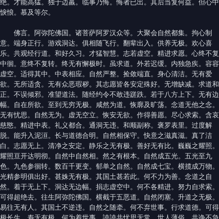
绝。才能高猛。独于边羸。临事乃悔。悔者已出。其后当复何益。但心中
悷悢。慕及等尔。
佛言。阿弥陀佛国。诸菩萨阿罗汉众等。大聚会自然都集。拘心制
意。端身正行。游戏洞达。俱相随飞行。翻辈出入。供养无极。欢心喜
乐。共观经行道。和好久习。才猛智慧。志若虚空。精进求愿。心终不复
中徊。意终不复转。终无有懈极时。虽求道。外若迟缓。内独急疾。容容
虚空。适得其中。中表相应。自然严整。捡敛端直。身心清洁。无有爱
欲。无所适贪。无有众恶瑕秽。其志愿皆各安定殊好。无增缺减。求道和
正。不误倾邪。准望道法。随经约令不敢违蹉跌。若于八方上下。无有边
幅。自在所欲。至到无穷无极。咸然为道。恢廓及旷荡。念道无他之念。
无有忧思。自然无为。虚无空立。恢安无欲。作得善愿。尽心求索。含哀
慈愍。精进中表。礼义都合。通洞无违。和顺副称。褒罗表里。过度解
脱。能升入泥洹。长与道德合明。自然相保守。快意之滋真滋。真了洁
白。志愿无上。清净之安定。静乐之无有极。善好无有比。巍巍之耀照。
耀照亘开达明彻。自然中自然相。然之有根本。自然成五光。五光至九
色。九色参徊转。数百千更变。郁单之自然。自然成七宝。横揽成万物。
光精参明俱出好。甚姝无有极。其国土甚若此。何不力为善。念道之自
然。着于无上下。洞达无边幅。捐志虚空中。何不各精进。努力自求索。
可得超绝去。往生阿弥陀佛国。横截于五恶道。自然闭塞。升道之无极。
易往无有人。其国土不逆违。自然之随牵。何不弃世事。行求道德。可得
极长生。寿无有极。何为着世事。譊譊共忧思无常。世人薄俗。共诤不急