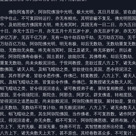
佛告阿逸菩萨。阿弥陀佛顶中光明。极大光明。其日月星辰。皆在虚
空中住止。不可复回转运行。亦无有精光。其明皆蔽不复见。佛光明照国
中。及焰照他方佛国常大明。终无有冥时。其国无有一日二日。亦为五日
十日。亦无十五日一月。亦无五月十月五岁十岁。亦无百岁千岁。亦无万
岁亿万岁。无百千亿万岁。无有一劫十劫百劫千劫。无万劫百万劫。无千
万劫百亿万劫。阿弥陀佛光明。明无有极。却后无数劫。无数劫重复无数
劫。无数劫无央数。终无有当冥时。国土及诸天。终无坏败时。所以者
何。阿弥陀佛寿命极长。国土甚好。故能尔耳。其佛尊寿。却后无数劫。
重复无数劫。尚未央般泥洹也。于世间教授。意欲过度八方上下。诸无央
数佛国。诸天人民。及蜎飞蠕动之类。皆欲使往生其国。悉令得泥洹之
道。其作菩萨者。皆欲令悉作佛。作佛已。转复教授。八方上下。诸天人
民。及蜎飞蠕动之类。皆复欲令作佛。作佛已。复教授诸无央数天人民。
蜎飞蠕动之类。皆令得泥洹道去。诸可教授弟子者。展转复相教授。转相
度脱。至令得须陀洹。斯陀含。阿那含。阿罗汉。辟支佛道。转相度脱。
皆得泥洹之道悉如是。尚未欲般泥洹。阿弥陀佛所度脱。展转如是。复住
止无数劫。无数劫不可复计劫。终无般泥洹时。八方上下。诸无央数天人
民。蜎飞蠕动之类。其生阿弥陀佛国。当作佛者。不可复胜数。诸作阿罗
汉。得泥洹道者。亦无央数。都不可复计。阿弥陀佛恩德。诸所布施。八
方上下。无穷无极。甚深无量。快善不可言。其智慧教授所出经道。布告
八方上下。诸无央数天上天下。甚不原也。其经卷数甚众多。不可复计。