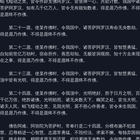
蜎飞蠕动之类。皆令作辟支佛阿罗汉。皆坐禅一心。共欲计数。我国中诸
菩萨阿罗汉。知有几千亿万人。皆令无有能知数者。得是愿乃作佛。不得
是愿终不作佛。
第二十一愿。使某作佛时。令我国中。诸菩萨阿罗汉寿命无央数劫。
得是愿乃作佛。不得是愿终不作佛。
第二十二愿。使某作佛时。令我国中。诸菩萨阿罗汉。皆智慧勇猛。
自知前世亿万劫时。宿命所作。善恶却知。无极皆洞视彻。知十方去来现
在之事。得是愿乃作佛。不得是愿终不作佛。
第二十三愿。使某作佛时。令我国中。诸菩萨阿罗汉。皆智慧勇猛。
顶中皆有光明。得是愿乃作佛。不得是愿终不作佛。
第二十四愿。使某作佛时。令我顶中。光明绝好。胜于日月之明。百
千亿万倍。绝胜诸佛。光明焰照。诸无央数天下。幽冥之处。皆当大明。
诸天人民。蜎飞蠕动之类。见我光明。莫不慈心作善者。皆令来生我国。
得是愿乃作佛。不得是愿终不作佛。
佛告阿难。阿弥陀为菩萨时。常奉行是二十四愿。分檀布施不犯道
禁。忍辱精进一心智慧。志愿常勇猛。不毁经法。求索不懈。每独弃国捐
王。绝去财色。精明求愿无所适莫。积功累德无央数劫。今自致作佛。悉