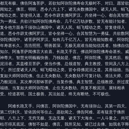
都无有极。佛告阿逸菩萨。若欲知阿弥陀佛寿命无极时不。对曰。愿皆欲
闻知之。佛言。明听。悉令八方上下。诸无央数佛国中。诸天人民。蜎飞
蠕动之类。皆使得入道。悉令作辟支佛阿罗汉。共坐禅一心。都合其智慧
为一勇猛。共欲计知阿弥陀佛寿命。几千亿万劫岁数。皆无有能计知者。
复令他方面各千须弥山佛国中。诸天人民。蜎飞蠕动之类。皆复使得入
道。悉令作辟支佛阿罗汉。皆令坐禅一心。合其智慧为一勇猛。共欲数阿
弥陀佛国中。诸菩萨阿罗汉。知有几千亿万人。皆无有能知数者。阿弥陀
年寿甚长久。浩浩照照。明善甚深。无极无底谁当能知信其者。独佛自信
知尔。阿逸菩萨闻佛言大欢喜。长跪叉手言。佛说阿弥陀佛寿命甚长。威
神尊大。智慧光明巍巍快善。乃独如是。佛言。阿弥陀佛。至其然后。般
泥洹者。其盖楼亘菩萨。便当作佛。总领道智。典主教授。世间及八方上
下。所过度诸天人民。蜎飞蠕动之类。皆令得佛泥洹之道。其善福德。当
复如大师阿弥陀佛。住止无央数劫。无央数劫不可复计劫。准法大师。尔
乃般泥洹。其次摩诃那钵菩萨。当复作佛。典主智慧。总领教授。所过度
福德。当复如大师阿弥陀佛。止住无央数劫。尚复不般泥洹。展转相承
受。经道甚明。国土极善。其法如是。终无有断绝。不可极也。
阿难长跪叉手。问佛言。阿弥陀佛国中。无有须弥山。其第一四天。
第二忉利天。皆依因何等住止。愿欲闻之。佛告阿难。若有疑意于佛所
耶。八方上下。无穷无极。无边无量。诸天下大海水。一人斗量之。尚可
枯尽得其底泥。佛智不如是。佛言。我所见知。诸已过去佛。如我名字释