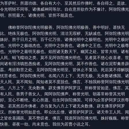
为菩萨时。所愿功德。各自有大小。至其然后作佛时。各自得之。是故。
令光明转不同等。诸佛威神同等尔。自在意所欲作为不豫计。阿弥陀佛光
明。所照最大。诸佛光明。皆所不能及也。
佛称誉阿弥陀佛光明极善。阿弥陀佛光明极善。善中明好。甚快无
比。绝殊无极也。阿弥陀佛光明。清洁无瑕秽。无缺减也。阿弥陀佛光明
姝好。胜于日月之明。百千亿万倍。诸佛光明中之极明也。光明中之极好
也。光明中之极雄杰也。光明中之快善也。诸佛中之王也。光明中之极尊
也。光明中之最明无极也。焰照诸无数天下。幽冥之处。皆常大明。诸有
人民。蜎飞蠕动之类。莫不见阿弥陀佛光明也。见者莫不慈心欢喜者。世
间诸有淫泆嗔怒愚痴者。见阿弥陀佛光明。莫不作善也。诸在泥犁禽兽薜
荔。考掠勤苦之处。见阿弥陀佛光明至。皆休止不复治。死后莫不得解脱
忧苦者也。阿弥陀佛光明。名闻八方上下。无穷无极。无央数诸佛国。诸
天人民。莫不闻知。闻知者莫不度脱也。佛言。不独我称誉阿弥陀佛光明
也。八方上下。无央数佛。辟支佛菩萨阿罗汉。所称誉皆如是。佛言。其
有人民。善男子善女人。闻阿弥陀佛声。称誉光明。朝暮常称誉其光明
好。至心不断绝。在心所愿。往生阿弥陀佛国。可得为众菩萨阿罗汉所尊
敬。若其然后作佛者。亦当复为八方上下诸无央数佛。辟支佛菩萨阿罗
汉。所称誉光明如是也。即众比丘僧。诸菩萨阿罗汉。诸天帝王人民。闻
之皆欢喜踊跃。莫不赞叹者。佛言。我道阿弥陀佛光明。姝好巍巍。称誉
快善。昼夜一劫。尚未竟也。我但为若曹小说之耳。