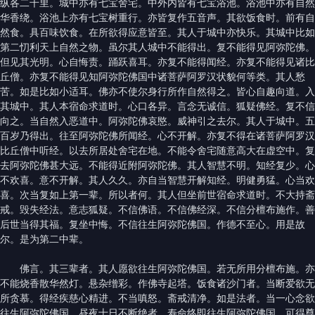
纵各二千里。城中亦有七宝舍宅。中外内皆有七宝浴池。浴池中亦有自然
华香绕。浴池上亦有七宝树重行。亦皆复作五音声。其欲饭食时。前有自
然食。具百味饮食。在所欲得应意皆至。其人于城中亦快乐。其城中比如
第二忉利天上自然之物。虽尔其人城中不能得出。复不能得见阿弥陀佛。
但见其光明。心自悔责。踊跃喜耳。亦复不能得闻经。亦复不能得见诸比
丘僧。亦复不能得见知阿弥陀佛国中诸菩萨阿罗汉状貌何等类。其人愁
苦。如是比如小适耳。佛亦不使尔身行所作自然得之。皆心自趣向道。入
其城中。其人本宿命求道时。心口各异。言念无诚信。狐疑佛经。复不信
向之。当自然入恶道中。阿弥陀佛哀愍。威神引之去尔。其人于城中。五
百岁乃得出。往至阿弥陀佛所闻经。心不开解。亦复不得在诸菩萨阿罗汉
比丘僧中听经。以去所居处舍宅在地。不能令舍宅随意高大在虚空中。复
去阿弥陀佛甚大远。不能得近附阿弥陀佛。其人智慧不明。知经复少。心
不欢喜。意不开解。其人久久。亦自当智慧开解知经。明健勇猛。心当欢
喜。次当复如上第一辈。所以者何。其人但坐前世宿命求道时。不大持斋
戒。毁失经法。意志狐疑。不信佛语。不信佛经深。不信分檀布施作。善
后世当得其福。复坐中悔。不信往生阿弥陀佛国。作德不至心。用是故
尔。是为第二中辈。
佛言。其三辈者。其人愿欲往生阿弥陀佛国。若无所用分檀布施。亦
不能烧香散华然灯。悬杂缯彩。作佛寺起塔。饭食诸沙门者。当断爱欲无
所贪慕。得经疾慈心精进。不当嗔怒。斋戒清净。如是法者。当一心念欲
往生阿弥陀佛国。昼夜十日不断绝者。寿命终即往生阿弥陀佛国。可得尊