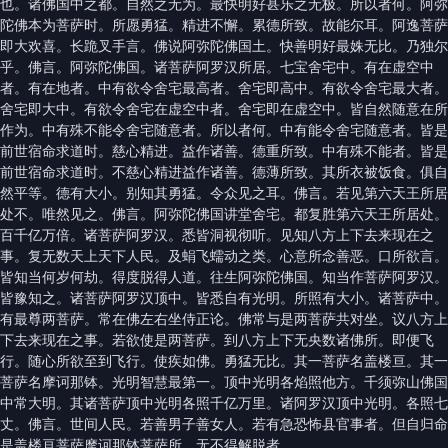
也。诸佛国中之都。自然之无为。最快明好甚乐之无极。所以者何。阿弥
陀佛本为菩萨时。所愿勇猛。精进不懈。累德所致。故能尔耳。阿逸菩萨
即大欢喜。长跪叉手言。佛说阿弥陀佛国土。快善明好最姝无比。乃独尔
乎。佛言。阿弥陀佛国。诸菩萨阿罗汉所居。七宝舍宅中。有在虚空中
者。有在地者。中有欲令舍宅最高者。舍宅即高中。有欲令舍宅最大者。
舍宅即大中。有欲令舍宅在虚空中者。舍宅即在虚空中。皆自然随意在所
作为。中有殊不能令舍宅随意者。所以者何。中有能令舍宅随意者。皆是
前世宿命求道时。慈心精进。益作诸善。德重所致。中有殊不能者。皆是
前世宿命求道时。不慈心精进益作诸善。德薄所致。其所衣被饭食。俱自
然平等。德有大小。别知其勇猛。令众见之耳。佛言。若见第六天王所居
处不。唯然见之。佛言。阿弥陀佛国讲堂舍宅。都复胜第六天王所居处。
百千亿万倍。诸菩萨阿罗汉。悉皆洞视彻听。见知八方上下去来现在之
事。复无数天上天下人民。及蜎飞蠕动之类。心意所念善恶。口所欲言。
皆知当何岁何劫。得度脱得人道。往生阿弥陀佛国。知当作菩萨阿罗汉。
皆豫知之。诸菩萨阿罗汉顶中。皆悉自有光明。所照有大小。诸菩萨中。
有最尊两菩萨。常在佛左右坐侍正论。佛常与是两菩萨共对坐。议八方上
下去来现在之事。若欲使是两菩萨。到八方上下无央数诸佛所。即便飞
行。随心所欲至到飞行。使疾如佛。勇猛无比。其一菩萨名盖楼亘。其一
菩萨名摩诃那钵。光明智慧最第一。顶中光明各焰照他方。千须弥山佛国
中常大明。其诸菩萨顶中光明各照千亿万里。诸阿罗汉顶中光明。各照七
丈。佛言。世间人民。若善男子善女人。若有急恐怖县官事者。但自归命
是盖楼亘菩萨摩诃那钵菩萨所。无不得解脱者。