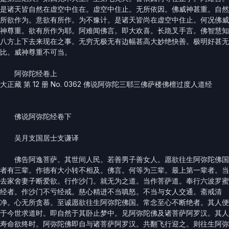
是诸天皆自然在虚空中住在。虚空中住止。无所依因。佛威神甚重。自然
所欲作为。意欲有所作。为不豫计。是诸天皆尚在虚空中住止。何况佛威
神尊重。欲有所作为耶。阿难闻佛言。即大欢喜。长跪叉手言。佛智慧知
八方上下去来现在之事。无穷无极无有边幅甚高大妙绝快善。极明好甚无
比。威神尊重不可当。
阿弥陀经卷上
大正藏 第 12 册 No. 0362 佛说阿弥陀三耶三佛萨楼佛檀过度人道经
佛说阿弥陀经卷下
吴月支国居士支谦译
佛告阿逸菩萨。其世间人民。若善男子善女人。愿欲往生阿弥陀佛国
者有三辈。作德有大小转不相及。佛言。何等为三辈。最上第一辈者。当
去家舍妻子断爱欲。行作沙门。就无为之道。当作菩萨道。奉行六波罗蜜
经者。作沙门不亏经戒。慈心精进不当嗔怒。不当与女人交通。斋戒清
净。心无所贪慕。至诚愿欲往生阿弥陀佛国。常念至心不断绝者。其人便
于今世求道时。即自然于其卧止梦中。见阿弥陀佛及诸菩萨阿罗汉。其人
寿命欲终时。阿弥陀佛即自与诸菩萨阿罗汉。共翻飞行迎之。则往生阿弥