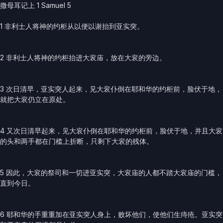
撒母耳记上 1 Samuel 5
1 非利士人将神的约柜从以便以谢抬到亚实突。
2 非利士人将神的约柜抬进大衮庙，放在大衮的旁边。
3 次日清早，亚实突人起来，见大衮仆倒在耶和华的约柜前，脸伏于地，
就把大衮仍立在原处。
4 又次日清早起来，见大衮仆倒在耶和华的约柜前，脸伏于地，并且大衮
的头和两手都在门槛上折断，只剩下大衮的残体。
5 因此，大衮的祭司和一切进亚实突，大衮庙的人都不踏大衮庙的门槛，
直到今日。
6 耶和华的手重重加在亚实突人身上，败坏他们，使他们生痔疮。亚实突