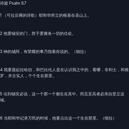
诗篇 Psalm 87
1 （可拉后裔的诗歌）耶和华所立的根基在圣山上。
2 他爱锡安的门，胜于爱雅各一切的住处。
3 神的城阿，有荣耀的事乃指着你说的。（细拉）
4 我要题起拉哈伯，和巴比伦人是在认识我之中的，看哪，非利士，和推
罗，并古实人，个个生在那里。
5 论到锡安必说，这一个那一个都生在其中。而且至高者必亲自坚立这
城。
6 当耶和华记录万民的时候，他要点出这一个生在那里。（细拉）