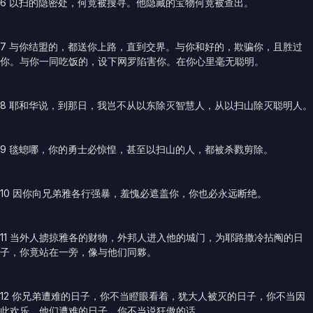
6 以扫的隐密处，何竟被搜寻。他隐藏的宝物何竟被查出。
7 与你结盟的，都送你上路，直到交界。与你和好的，欺骗你，且胜过
你。与你一同吃饭的，设下网罗陷害你。在你心里毫无聪明。
8 耶和华说，到那日，我岂不从以东除灭智慧人，从以扫山除灭聪明人。
9 毯螅哪，你的勇士必惊惶，甚至以扫山的人，都被杀戮剪除。
10 因你向兄弟雅各行强暴，羞愧必遮盖你，你也必永远断绝。
11 当外人掳掠雅各的财物，外邦人进入他的城门，为耶路撒冷拈阄的日
子，你竟站在一旁，像与他们同夥。
12 你兄弟遭难的日子，你不当瞪眼看着，犹大人被灭的日子，你不当因
此欢乐。他们遭难的日子，你不当说狂傲的话。