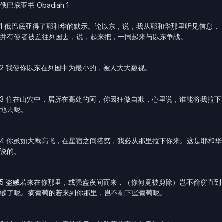
俄巴底亚书 Obadiah 1
1 俄巴底亚得了耶和华的默示。论以东，说，我从耶和华那里听见信息，
并有使者被差往列国去，说，起来把，一同起来与以东争战。
2 我使你以东在列国中为最小的，被人大大藐视。
3 住在山穴中，居所在高处的阿，你因狂傲自欺，心里说，谁能将我拉下
地去呢。
4 你虽如大鹰高飞，在星宿之间搭窝，我必从那里拉下你来。这是耶和华
说的。
5 盗贼若来在你那里，或强盗夜间而来，（你何竟被剪除）岂不偷窃直到
够了呢。摘葡萄的若来到你那里，岂不剩下些葡萄呢。