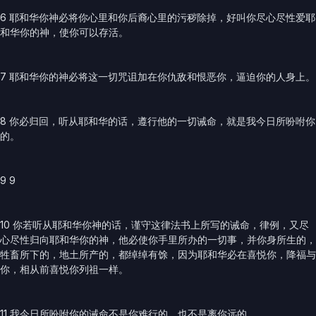
6 耶和华你神必将你心里和你后裔心里的污秽除掉，好叫你尽心尽性爱耶
和华你的神，使你可以存活。
7 耶和华你的神必将这一切咒诅加在你仇敌和恨恶你，逼迫你的人身上。
8 你必归回，听从耶和华的话，遵行他的一切诫命，就是我今日所吩咐你
的。
9 9
10 你若听从耶和华你神的话，谨守这律法书上所写的诫命，律例，又尽
心尽性归向耶和华你的神，他必使你手里所办的一切事，并你身所生的，
牲畜所下的，地土所产的，都绰绰有馀，因为耶和华必在喜悦你，降福与
你，相从前喜悦你列祖一样。
11 我今日所吩咐你的诫命不是你难行的，也不是离你远的。