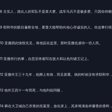
8 古实人，路比人的军队不是甚大麽。战车马兵不是极多麽。只因你仰
9 耶和华的眼目遍察全地，要显大能帮助向他心存诚实的人。你这事行
10 亚撒因此恼恨先见，将他囚在监里。那时亚撒也虐待一些人民。
11 亚撒所行的事，自思至终都写在犹大和以色列诸王记上。
12 亚撒作王三十九年，他脚上有病，而且甚重。病的时候没有求耶和华
13 他作王四十一年而死，与他列祖同睡，
14 葬在大卫城自己所凿的坟墓里，放在床上，其床堆满各样馨香的香