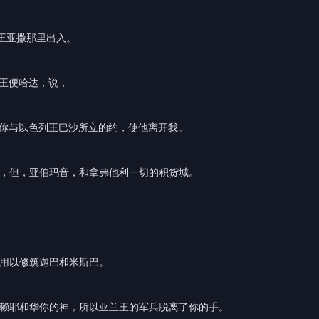
王亚撒那里出入。
兰王便哈达，说，
掉你与以色列王巴沙所立的约，使他离开我。
云，但，亚伯玛音，和拿弗他利一切的积货城。
，用以修筑迦巴和米斯巴。
仰赖耶和华你的神，所以亚兰王的军兵脱离了你的手。