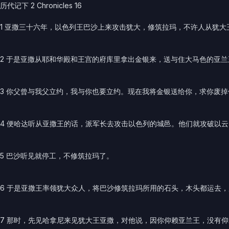
历代记下 2 Chronicles 16
1 亚撒三十六年，以色列王巴沙上来攻击犹大，修筑拉玛，不许人从犹大
2 于是亚撒从耶和华殿和王宫的府库里拿出金银来，送与住大马色的亚
3 你父曾与我父立约，我与你也要立约。现在我将金银送给你，求你废
4 便哈达听从亚撒王的话，派军长去攻击以色列的城邑。他们就攻破以
5 巴沙听见就停工，不修筑拉玛了。
6 于是亚撒王率领犹大众人，将巴沙修筑拉玛所用的石头，木头都运去
7 那时，先见哈拿尼来见犹大王亚撒，对他说，因你仰赖亚兰王，没有